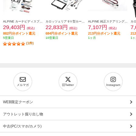
ALPINE カーナビディスプレイオーディオ取付けキット N-BOX(JF5/6系)専用 KTX-XF11-NB-56-NR
カロッツェリア 9Ｖ型カーナビゲーション取付キット KLS-H902D-2
ALPINE 純正ステアリングリモートコントロールキット【フローティングビッグDA専用】 KTX-G601R
29,403円
22,833円
7,107円
7
(税込)
(税込)
(税込)
882円分ポイント還元
684円分ポイント還元
213円分ポイント還元
2
5営業日
10営業日
1ヶ月
1ヶ
(1件)
メルマガ
旧Twitter
Instagram
WEB限定クーポン
アウトレット掘り出し物
中古(PC/スマホ/カメラ)