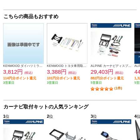
こちらの商品もおすすめ
KENWOOD ダイハツミライース取付金具 UA-D71D
KENWOOD トヨタ車用取付キット UA-Y58D
ALPINE カーナビディスプレイオーディオ取付けキット N-BOX(JF5/6系)専用 KTX-XF11-NB-56-NR
3,812円
3,388円
29,403円
4
(税込)
(税込)
(税込)
114円分ポイント還元
101円分ポイント還元
882円分ポイント還元
1,
3営業日
3営業日
5営業日
5営
(1件)
カーナビ取付キットの人気ランキング
1
位
2
位
3
位
4