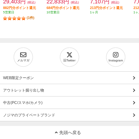
29,403円
22,833円
7,107円
7
(税込)
(税込)
(税込)
882円分ポイント還元
684円分ポイント還元
213円分ポイント還元
2
5営業日
10営業日
1ヶ月
1ヶ
(1件)
メルマガ
旧Twitter
Instagram
WEB限定クーポン
アウトレット掘り出し物
中古(PC/スマホ/カメラ)
ノジマのプライベートブランド
先頭へ戻る