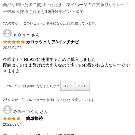
商品が届いた後ご使用いただき、
マイページ
の注文履歴からレビュ
ー投稿＆採用されると
10円分ポイント
進呈
2人の方が、｢このレビューが参考になった｣と投票しています。
ＫＯＮＹ
さん
カロッツェリア8インチナビ
2023/04/28
今回楽ナビRL912に使用するために購入しました
配線はそのまま繋げば大丈夫なので多少の心得のある人ならすぐで
きますよ
このレビューは参考になりましたか？
はい
いいえ
2人の方が、｢このレビューが参考になった｣と投票しています。
みみっつくん
さん
簡単接続
2022/09/04