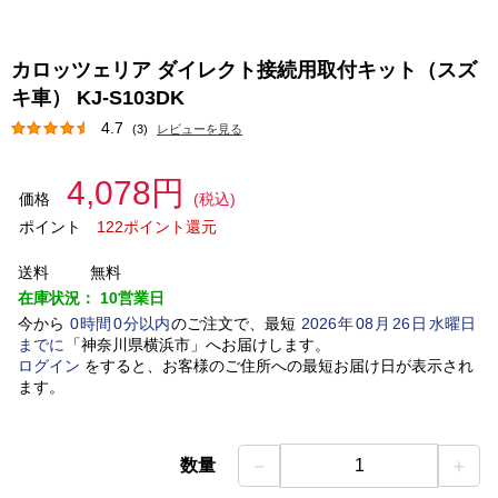
カロッツェリア ダイレクト接続用取付キット（スズ
キ車） KJ-S103DK
4.7
(3)
レビューを見る
4,078円
価格
(税込)
ポイント
122ポイント還元
送料
無料
在庫状況：
10営業日
今から
0
時間
0
分以内
のご注文で、最短
2026
年
08
月
26
日
水曜日
までに
「
神奈川県横浜市
」
へお届けします。
ログイン
をすると、お客様のご住所への最短お届け日が表示され
ます。
－
＋
数量
1