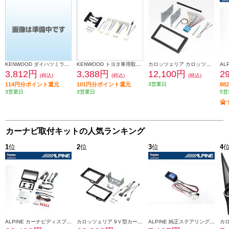
KENWOOD ダイハツミライース取付金具 UA-D71D
KENWOOD トヨタ車用取付キット UA-Y58D
カロッツェリア カロッツェリア スズキ用 取付キット 8インチ窓口オーディオレス車 KK-S83D
3,812円
3,388円
12,100円
2
(税込)
(税込)
(税込)
114円分ポイント還元
101円分ポイント還元
3営業日
8
3営業日
3営業日
5営
カーナビ取付キットの人気ランキング
1
位
2
位
3
位
4
ALPINE カーナビディスプレイオーディオ取付けキット N-BOX(JF5/6系)専用 KTX-XF11-NB-56-NR
カロッツェリア 9Ｖ型カーナビゲーション取付キット KLS-H902D-2
ALPINE 純正ステアリングリモートコントロールキット【フローティングビッグDA専用】 KTX-G601R