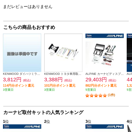
まだレビューはありません
こちらの商品もおすすめ
KENWOOD ダイハツミライース取付金具 UA-D71D
KENWOOD トヨタ車用取付キット UA-Y58D
ALPINE カーナビディスプレイオーディオ取付けキット N-BOX(JF5/6系)専用 KTX-XF11-NB-56-NR
3,812円
3,388円
29,403円
4
(税込)
(税込)
(税込)
114円分ポイント還元
101円分ポイント還元
882円分ポイント還元
1,
3営業日
3営業日
5営業日
5営
(1件)
カーナビ取付キットの人気ランキング
1
位
2
位
3
位
4