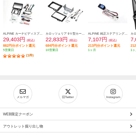
ALPINE カーナビディスプレイオーディオ取付けキット N-BOX(JF5/6系)専用 KTX-XF11-NB-56-NR
カロッツェリア 9Ｖ型カーナビゲーション取付キット KLS-H902D-2
ALPINE 純正ステアリングリモートコントロールキット【フローティングビッグDA専用】 KTX-G601R
29,403円
22,833円
7,107円
7
(税込)
(税込)
(税込)
882円分ポイント還元
684円分ポイント還元
213円分ポイント還元
2
5営業日
10営業日
1ヶ月
1ヶ
(1件)
メルマガ
旧Twitter
Instagram
WEB限定クーポン
アウトレット掘り出し物