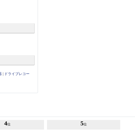
器
|
ドライブレコー
4
5
位
位