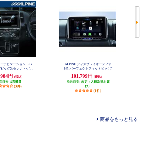
 カーナビゲーション BIG
ALPINE ディスプレイオーディオ
型/ビッグX/セレナ・セレ
9型 パーフェクトフィットビッグD
(C27後期)(2020.8-現在)
A ジムニージムニーシエラ専用 An
,984円
101,799円
(税込)
(税込)
droidAuto AppleCarPlay PF9DA-JI-6
11NX2-SE-27-L-AM
4
送目安:
5営業日
発送目安:
未定（入荷次第お届
(3件)
け）
(1件)
商品をもっと見る