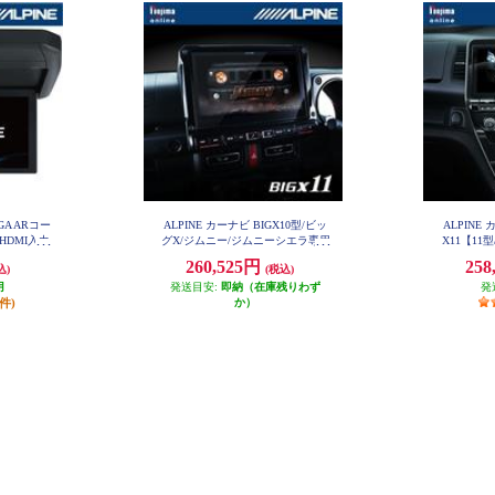
XGA ARコー
ALPINE カーナビ BIGX10型/ビッ
ALPINE
HDMI入力
グX/ジムニー/ジムニーシエラ専用
X11【11
EX10NX2-JI-64
L-B
ナe-POWER
260,525円
258
込)
(税込)
専用】 EX
月
発送目安:
即納（在庫残りわず
発
0件)
か）