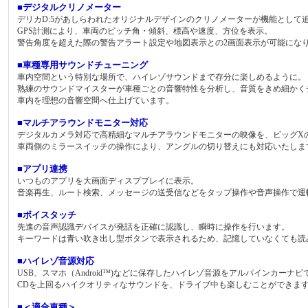
■デジタルクリノメーター
デリカD:5があしらわれたオリジナルデザインのクリノメーターが機能として
GPS計測により、車両のピッチ角・傾斜、標高や速度、方位を表示。
警告角度を超えた際の警告アラート設定や地図表示との2画面表示が可能にな
■車種専用サウンドチューニング
車内空間という特別な場所で、ハイレゾサウンドまで存分に楽しめるように。
熟練のサウンドマイスターが車種ごとの音響特性を分析し、音質をきめ細かく
車内を理想の音響空間へ仕上げています。
■マルチアラウンドモニター対応
デジタルカメラ対応で高精細なマルチアラウンドモニターの映像を、ビッグX
車両側のミラースイッチの操作により、アングルの切り替えにも対応いたしま
■アプリ連携
いつものアプリを大画面ディスププレイに表示。
音楽再生、ルート検索、メッセージの送受信などをタップ操作や音声操作で運
■ボイスタッチ
先進の音声認識デバイスが発話を正確に認識し、瞬時に操作を行います。
キーワードは青い吹き出し型ボタンで表示されるため、記憶していなくても読
■ハイレゾ音源対応
USB、スマホ（Android™)などに保存したハイレゾ音源をアルパインカーナ
CDを上回るハイクオリティなサウンドを、ドライブ中も楽しむことができま
■＜適合車種＞