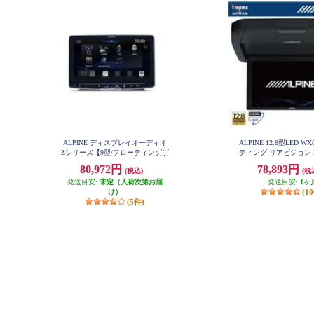
ALPINE ディスプレイオーディオ
ALPINE 12.8型LED W
Zシリーズ【9型/フローティングビ
ティング リアビジョン 
ッグDA/ハイレゾ対応】 DAF9Z
付き RXH12X2-
80,972円
78,893円
(税込)
(税
発送目安:
未定（入荷次第お届
発送目安:
1ヶ
け）
(1
(5件)