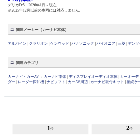
デリカD:5 2026年1月～現在
※2025年12月以前の車両には対応しません。
関連メーカー（カーナビ本体）
アルパイン
|
クラリオン
|
ケンウッド
|
パナソニック
|
パイオニア
|
三菱
|
デンソ
関連カテゴリ
カーナビ・カーAV
：
カーナビ本体
|
ディスプレイオーディオ本体
|
カーオーデ
ダー
|
レーダー探知機
|
ナビソフト
|
カーAV周辺
|
カーナビ取付キット
|
接続ケ
1
2
位
位