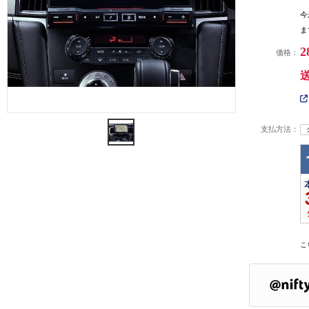
今
ま
2
価格：
支払方法：
こ