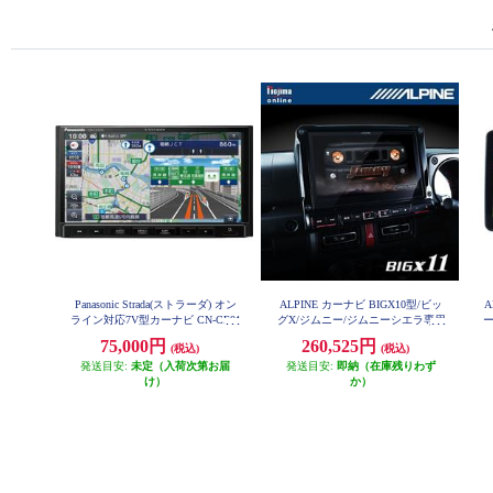
Panasonic Strada(ストラーダ) オン
ALPINE カーナビ BIGX10型/ビッ
A
ライン対応7V型カーナビ CN-CE01
グX/ジムニー/ジムニーシエラ専用
ー
DA
EX10NX2-JI-64
ス
75,000円
260,525円
(税込)
(税込)
発送目安:
未定（入荷次第お届
発送目安:
即納（在庫残りわず
け）
か）