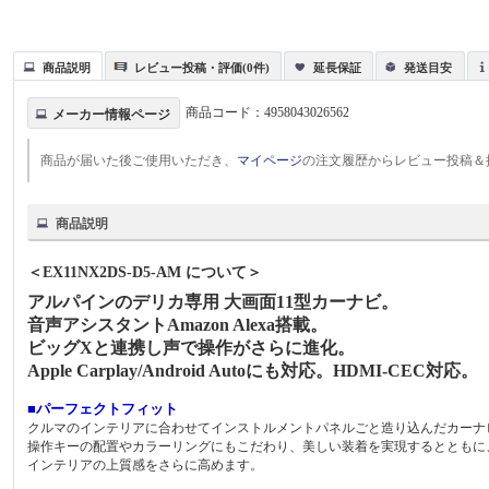
商品説明
レビュー投稿・評価(0件)
延長保証
発送目安
商品コード：
4958043026562
メーカー情報ページ
商品が届いた後ご使用いただき、
マイページ
の注文履歴からレビュー投稿＆
商品説明
＜EX11NX2DS-D5-AM について＞
アルパインのデリカ専用 大画面11型カーナビ。
音声アシスタントAmazon Alexa搭載。
ビッグXと連携し声で操作がさらに進化。
Apple Carplay/Android Autoにも対応。HDMI-CEC対応。
■パーフェクトフィット
クルマのインテリアに合わせてインストルメントパネルごと造り込んだカーナ
操作キーの配置やカラーリングにもこだわり、美しい装着を実現するとともに
インテリアの上質感をさらに高めます。