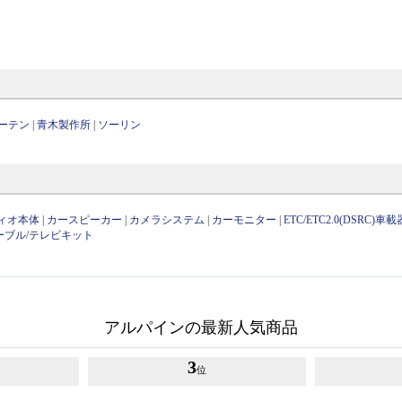
ーテン
|
青木製作所
|
ソーリン
ィオ本体
|
カースピーカー
|
カメラシステム
|
カーモニター
|
ETC/ETC2.0(DSRC)車載
ーブル/テレビキット
アルパインの最新人気商品
3
位