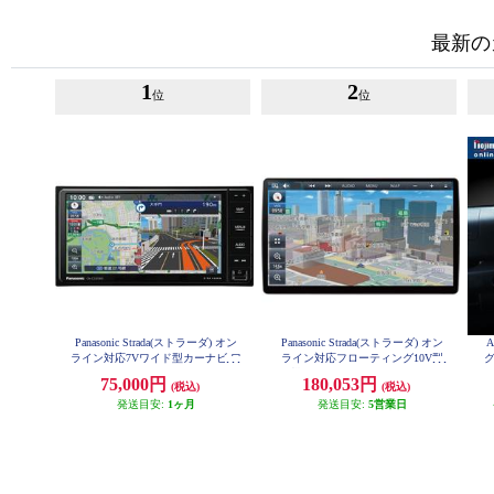
最新の
1
2
位
位
Panasonic Strada(ストラーダ) オン
Panasonic Strada(ストラーダ) オン
A
ライン対応7Vワイド型カーナビ ワ
ライン対応フローティング10V型
グ
イド CN-CE01WDA
有機ELカーナビ CN-F1X10C1DA
75,000円
180,053円
(税込)
(税込)
発送目安:
1ヶ月
発送目安:
5営業日