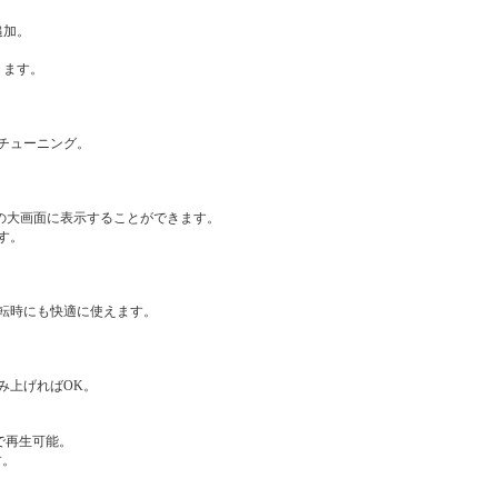
追加。
ります。
チューニング。
の大画面に表示することができます。
す。
転時にも快適に使えます。
み上げればOK。
ビで再生可能。
す。