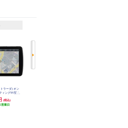
6
7
位
位
位
da(ストラーダ) オン
ALPINE カーナビゲーションBIG X
ALPINE カーナビゲーションBIG X
ティング9V型カ
1111型/ビッグX/DVD/CDメカレス/
11【11型/ビッグX/DVD/CDメカレ
1D9C1DA
デリカD:5専用 26年1月マイナーチ
ス/デリカD:5専用 マイナーチェン
1円
283,977円
257,976円
(税込)
(税込)
(税込)
ェンジ後 EX11NX2DS-D5-AM
ジ後】 EX11NX2S-D5-1-AR
5営業日
発送目安:
5営業日
発送目安:
5営業日