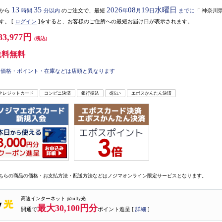
13
35
2026
08
19
水曜日
から
時間
分以内
のご注文で、最短
年
月
日
までに
「
神奈川
す。
[
ログイン
]をすると、お客様のご住所への最短お届け日が表示されます。
83,977円
(税込)
送料無料
価格・ポイント・在庫などは店頭と異なります
クレジットカード
コンビニ決済
銀行振込
d払い
エポスかんたん決済
ちらの商品の価格・お支払方法・配送方法などはノジマオンライン限定サービスとなります。
高速インターネット @nifty光
最大30,100円分
開通で
ポイント進呈 [
詳細
]