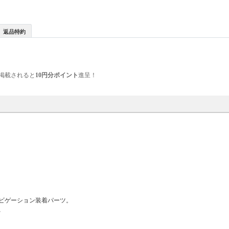
返品特約
掲載されると
10円分ポイント
進呈！
ビゲーション装着パーツ。
、