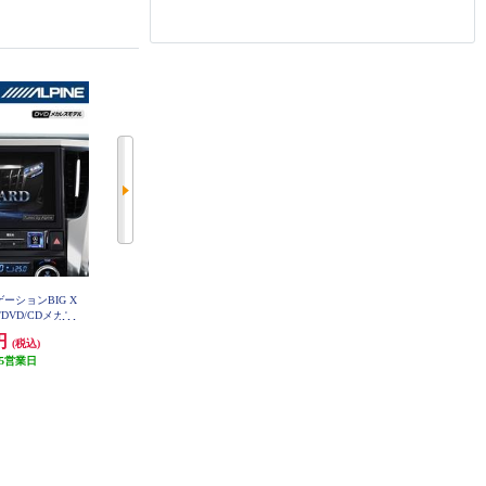
ゲーションBIG X
ALPINE カーナビゲーションBIG X
ALPINE カーナビゲーション BIG
/DVD/CDメカレ
11【11型/ビッグX/DVD/CDメカレ
X 11【11型大画面/アルファード/
/ヴェルファイア
ス/ヴォクシー/ノア/エスクァイア
ヴェルファイア(30系後期型)専用/
9円
237,978円
323,051円
(税込)
(税込)
(税込)
1NX2S-AV-30
（80系）】 EX11NX2S-NVE-80
純正DA交換モデル】 EX11NX2-AV
-30DA-UP
5営業日
発送目安:
5営業日
発送目安:
5営業日