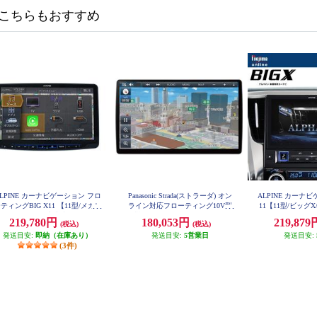
こちらもおすすめ
LPINE カーナビゲーション フロ
Panasonic Strada(ストラーダ) オン
ALPINE カーナビ
ティングBIG X11 【11型/メカレ
ライン対応フローティング10V型
11【11型/ビッグX
モデル/スマホ連携特化モデル/A
有機ELカーナビ CN-F1X10C1DA
ス/アルファード
219,780円
180,053円
219,87
(税込)
(税込)
mazon Alexa搭載】 XF11NX2S
（30系）専用】 EX1
発送目安:
即納（在庫あり）
発送目安:
5営業日
発送目安:
(3件)