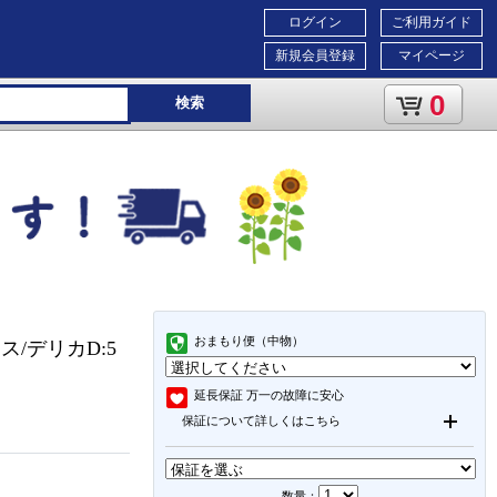
ログイン
ご利用ガイド
新規会員登録
マイページ
0
検索
おまもり便（中物）
レス/デリカD:5
延長保証
万一の故障に安心
保証について詳しくはこちら
数量：