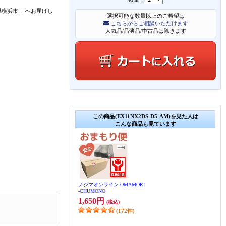
県横浜市
」
へお届けし
選択可能な数量以上のご希望は
こちらからご相談いただけます
人気品/品薄品/中古品は除きます
この商品(EX11NX2DS-D5-AM)を見た人は
こんな商品も見ています
ノジマオンライン OMAMORI
-CHUMONO
1,650円
(税込)
(172件)