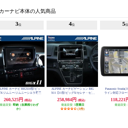
カーナビ本体の人気商品
3
4
5
位
位
LPINE カーナビ BIGX10型/ビッ
ALPINE カーナビゲーション BIG
Panasonic Stra
X/ジムニー/ジムニーシエラ専用
X11【11型/ビッグX/セレナ・セレ
ライン対応フロー
EX10NX2-JI-64
ナe-POWER(C27後期)(2020.8-現在)
ーナビ CN-F
260,525円
258,984円
118,22
(税込)
(税込)
専用】 EX11NX2-SE-27-L-AM
発送目安:
即納（在庫残りわず
発送目安:
5営業日
発送目安:
か）
(3件)