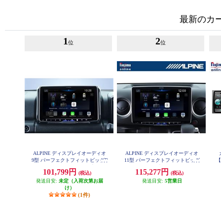
最新のカ
1
2
位
位
ALPINE ディスプレイオーディオ
ALPINE ディスプレイオーディオ
9型 パーフェクトフィットビッグD
11型 パーフェクトフィットビッグ
【
A ジムニージムニーシエラ専用 An
DA キャラバン専用 AndroidAuto A
ユ
101,799円
115,277円
(税込)
(税込)
droidAuto AppleCarPlay PF9DA-JI-6
ppleCarPlay PF11DA-CV-26-AM
4
発送目安:
未定（入荷次第お届
発送目安:
5営業日
け）
(1件)