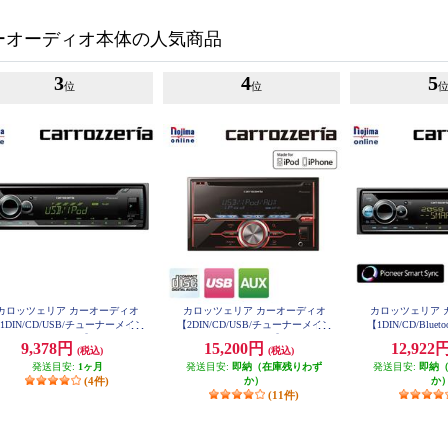
ーオーディオ本体の人気商品
3
4
5
位
位
カロッツェリア カーオーディオ
カロッツェリア カーオーディオ
カロッツェリア 
1DIN/CD/USB/チューナーメイン
【2DIN/CD/USB/チューナーメイン
【1DIN/CD/Bluet
ニット/iPhone/iPod】 DEH-4600
ユニット/iPhone/iPod】 FH-3100
ナー・DSPメインユニ
9,378円
15,200円
12,922
(税込)
(税込)
iPod】 DE
発送目安:
1ヶ月
発送目安:
即納（在庫残りわず
発送目安:
即納
(4件)
か）
か
(11件)