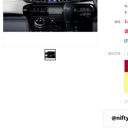
今
す
1
価格：
支払方法：
こ