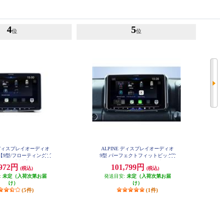
4
5
位
位
E ディスプレイオーディオ
ALPINE ディスプレイオーディオ
【9型/フローティングビ
9型 パーフェクトフィットビッグD
ハイレゾ対応】 DAF9Z
A ジムニージムニーシエラ専用 An
,972円
101,799円
(税込)
(税込)
droidAuto AppleCarPlay PF9DA-JI-6
4
:
未定（入荷次第お届
発送目安:
未定（入荷次第お届
け）
け）
(5件)
(1件)