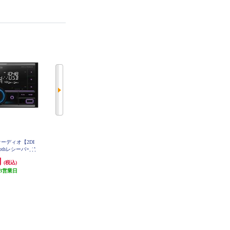
オーディオ【2DI
ALPINE ディスプレイオーディオ
ALPINE ALPINE フリード専用パー
etoothレシーバー/A
11型 パーフェクトフィットビッグ
フェクトフィット ビッグX 11 PF1
1NX2S-FR-GT-NR
X-U760BMS
DA キャラバン専用 AndroidAuto A
円
115,277円
222,733円
(税込)
(税込)
(税込)
ppleCarPlay PF11DA-CV-26-AM
3営業日
発送目安:
5営業日
発送目安:
5営業日