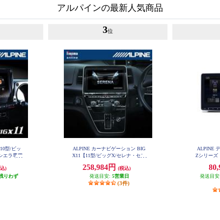
アルパインの最新人気商品
3
位
X10型/ビッ
ALPINE カーナビゲーション BIG
ALPIN
ーシエラ専用
X11【11型/ビッグX/セレナ・セレ
Zシリーズ
4
ナe-POWER(C27後期)(2020.8-現在)
ッグDA/
258,984円
80
込)
(税込)
専用】 EX11NX2-SE-27-L-AM
残りわず
発送目安:
5営業日
発送目安
(3件)