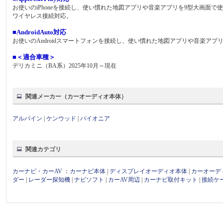
お使いのiPhoneを接続し、使い慣れた地図アプリや音楽アプリを9型大画面で
ワイヤレス接続対応。
■AndroidAuto対応
お使いのAndroidスマートフォンを接続し、使い慣れた地図アプリや音楽アプ
■＜適合車種＞
デリカミニ（BA系）2025年10月～現在
関連メーカー（カーオーディオ本体）
アルパイン
|
ケンウッド
|
パイオニア
関連カテゴリ
カーナビ・カーAV
：
カーナビ本体
|
ディスプレイオーディオ本体
|
カーオーデ
ダー
|
レーダー探知機
|
ナビソフト
|
カーAV周辺
|
カーナビ取付キット
|
接続ケ