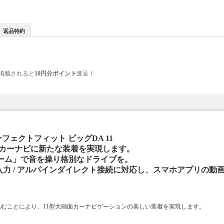
返品特約
掲載されると
10円分ポイント
進呈！
フェクトフィット ビッグDA 11
面カーナビに新たな装着を実現します。
ーム」で音を操り格別なドライブを。
I入出力 / AUX入力 / アルパインダイレクト接続に対応し、スマホアプリ
むことにより、11型大画面カーナビゲーションの美しい装着を実現します。