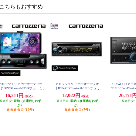
こちらもおすすめ
カロッツェリア カーオーディオ
カロッツェリア カーオーディオ
KENWOOD カー
【1DIN/Bluetooth/USB/チューナ
【1DIN/CD/Bluetooth/USB/チュー
N/USB/iPod/Blu
・DSPメインユニット/iPhone/ク
ナー・DSPメインユニット/iPhone/
lexa搭載】 DP
16,211円
12,922円
20,171
(税込)
(税込)
イドル内蔵モデル】 MVH-7500S
iPod】 DEH-5600
C
発送目安:
即納（在庫残りわず
発送目安:
即納（在庫残りわず
発送目安:
か）
か）
(10件)
(7件)