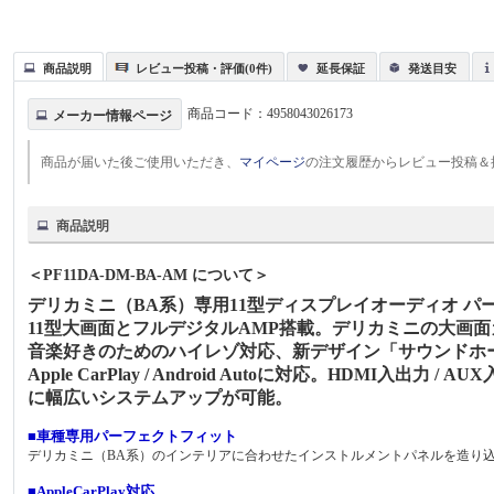
商品説明
レビュー投稿・評価(0件)
延長保証
発送目安
商品コード：
4958043026173
メーカー情報ページ
商品が届いた後ご使用いただき、
マイページ
の注文履歴からレビュー投稿＆
商品説明
＜PF11DA-DM-BA-AM について＞
デリカミニ（BA系）専用11型ディスプレイオーディオ パー
11型大画面とフルデジタルAMP搭載。デリカミニの大画
音楽好きのためのハイレゾ対応、新デザイン「サウンドホ
Apple CarPlay / Android Autoに対応。HDM
に幅広いシステムアップが可能。
■車種専用パーフェクトフィット
デリカミニ（BA系）のインテリアに合わせたインストルメントパネルを造り込
■AppleCarPlay対応