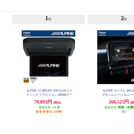
1
2
位
位
ALPINE 12.8型LED WXGA ARコー
ALPINE カーナビ BIG
ティング リアビジョン HDMI入力
グX/ジムニー/ジムニ
EX10NX2-JI-6
付き RXH12X2-L-B
78,893円
260,525円
(税込)
(税
発送目安:
1ヶ月
発送目安:
即納（在庫
(10件)
か）