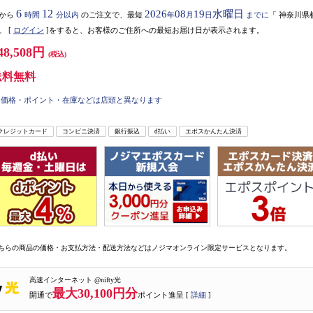
6
12
2026
08
19
水曜日
から
時間
分以内
のご注文で、最短
年
月
日
までに
「
神奈川県
。
[
ログイン
]をすると、お客様のご住所への最短お届け日が表示されます。
48,508円
(税込)
送料無料
価格・ポイント・在庫などは店頭と異なります
クレジットカード
コンビニ決済
銀行振込
d払い
エポスかんたん決済
ちらの商品の価格・お支払方法・配送方法などはノジマオンライン限定サービスとなります。
高速インターネット @nifty光
最大30,100円分
開通で
ポイント進呈 [
詳細
]