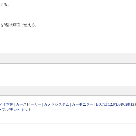
使える。
リを9型大画面で使える。
ィオ本体
|
カースピーカー
|
カメラシステム
|
カーモニター
|
ETC/ETC2.0(DSRC)車載
ーブル/テレビキット