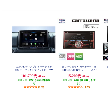
ALPINE ディスプレイオーディオ
カロッツェリア カーオーディオ
9型 パーフェクトフィットビッグD
【2DIN/CD/USB/チューナーメイン
A ジムニージムニーシエラ専用 An
ユニット/iPhone/iPod】 FH-3100
ー
101,799円
15,200円
(税込)
(税込)
droidAuto AppleCarPlay PF9DA-JI-6
レ
4
発送目安:
未定（入荷次第お届
発送目安:
即納（在庫残りわず
け）
か）
(1件)
(11件)