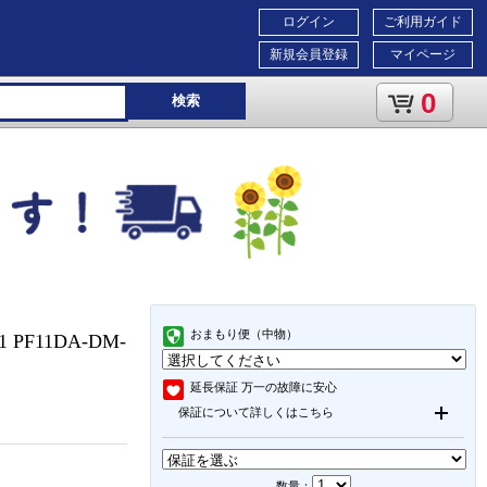
ログイン
ご利用ガイド
新規会員登録
マイページ
0
検索
おまもり便（中物）
F11DA-DM-
延長保証
万一の故障に安心
保証について詳しくはこちら
数量：