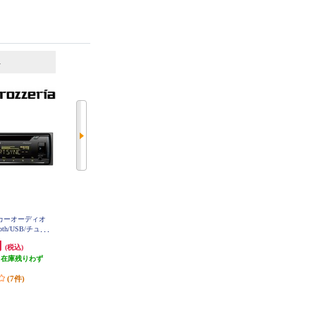
6
7
位
位
位
カーオーディオ
カロッツェリア カーオーディオ
ALPINE ディスプレイオーディオ
ooth/USB/チュー
【1DIN/DVD-V/VCD/CD/USB/チュ
6.8型 AndroidAuto AppleCarPlay ワ
ット/iPhone/
ーナーメインユニット/iPhone/iPo
イヤレス接続対応 DA7-WL
円
16,580円
43,594円
(税込)
(税込)
(税込)
H-5600
d】 DVH-570
（在庫残りわず
発送目安:
10営業日
発送目安:
5営業日
）
(22件)
(7件)