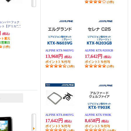
(3件)
ビジョンパーフェク
ALPINE リアビジョン取付キット
ALPINE 12.8型リアビジョン取付
ト【デリカD:5
(80系 ノア/ヴォクシー/エスクァイ
キット ハイエース レジアスエー
】 KTX-T103K
ア専用) KTX-Y1403K
ス 200系 ノーマルルーフ専用 ブラ
円
8,005円
22,053円
(税込)
(税込)
(税込)
ック KTX-Y3005BK
ント還元
240円分ポイント還元
661円分ポイント還元
5営業日
発送目安:
5営業日
発送目安:
5営業日
(1件)
(16件)
ALPINE KTX-N603VG
ALPINE KTX-N203GB
13,968円
17,642円
(税込)
(税込)
ポイント
3
％付与
ポイント
3
％付与
(3件)
(3件)
6
7
位
位
位
ALPINE KTX-H403VG
ALPINE KTX-Y903K
17,642円
8,658円
(税込)
(税込)
ポイント
3
％付与
ポイント
3
％付与
(1件)
(16件)