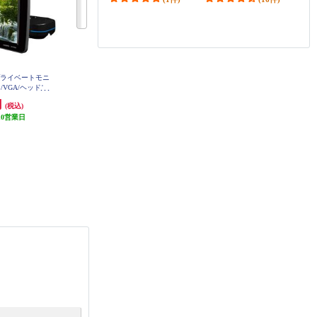
プライベートモニ
ALPINE クリアサウンドリアビジ
ALPINE 10.1型 WSVGA液晶スリム
/VGA/ヘッドレ
ョンスピーカー搭載【10.1型/WSV
リアビジョン HDMI入力付き (ルー
M-PW930-2
GA液晶】 RSH10Z-LBS-B
ムランプ無し) ブラック RSH10XS-
円
78,723円
43,660円
(税込)
(税込)
(税込)
L-B
ALPINE KTX-Y413K
ALPINE KTX-Y113K
10営業日
発送目安:
5営業日
発送目安:
即納（在庫残りわず
か）
13,968円
11,354円
(税込)
(税込)
(7件)
ポイント
3
％付与
ポイント
3
％付与
(1件)
ALPINE KTX-N703K
ALPINE KTX-H213K
12,415円
18,810円
(税込)
(税込)
ポイント
3
％付与
(1件)
(5件)