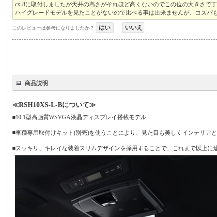
cx-8に取付しましたが天井の高さがそれほど高くないのでこの位の大きさで
ハイグレードモデルを見たことがないので比べる事は出来ませんが、コスパ
はい
いいえ
このレビューは参考になりましたか？
商品説明
≪RSH10XS-L-Bについて≫
■10.1型高画質WSVGA液晶ディスプレイ搭載モデル
■車種専用取付けキット(別売)を使うことにより、見た目も美しくインテリア
■スッキリ、キレイな装着スリムデザインを採用することで、これまで以上に