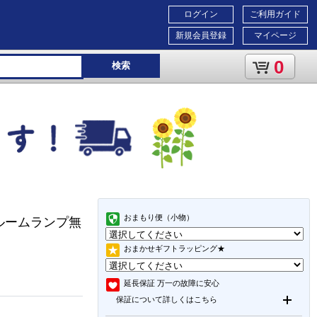
ログイン
ご利用ガイド
新規会員登録
マイページ
0
検索
おまもり便（小物）
 (ルームランプ無
おまかせギフトラッピング★
延長保証
万一の故障に安心
保証について詳しくはこちら