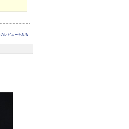
てのレビューをみる
ALPINE KTX-N1005BK
ALPINE KTX-H109K
22,053円
11,354円
(税込)
(税込)
ポイント
3
％付与
ポイント
3
％付与
ALPINE KTX-N109K
ALPINE KTX-H4005K
11,354円
29,700円
(税込)
(税込)
ポイント
3
％付与
[完売]