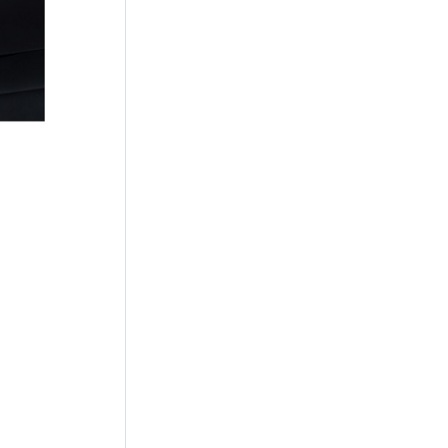
ALPINE KTX-N1005VG
ALPINE KTX-Y709BK
22,053円
17,642円
(税込)
(税込)
ポイント
3
％付与
ポイント
3
％付与
(19件)