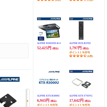
(4件)
(5件)
ALPINE RSH10XS-R-S
ALPINE RUE-RST02
52,425円
1,797円
(税込)
(税込)
ポイント
3
％付与
(6件)
ALPINE KTX-R3000U
ALPINE KTX-Y703VG
6,943円
17,642円
(税込)
(税込)
ポイント
3
％付与
ポイント
3
％付与