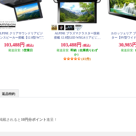
ALPINE クリアサウンドリアビジ
ALPINE プラズマクラスター技術
カロッツェリア 
ンスピーカー搭載【12.8型/WXG
搭載 12.8型LED WXGAリアビジョ
ター【9V型ワイド
A液晶】 RXH12Z-LBS-B
ン HDMI入力付き PXH12X-R-B
ストモニター】 TV
103,488円
103,488円
30,985
(税込)
(税込)
発送目安:
5営業日
発送目安:
即納（在庫残りわず
発送目安:
か）
(41件)
返品特約
掲載されると
10円分ポイント
進呈！