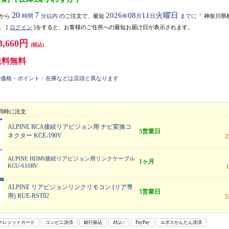
20
7
2026
08
11
火曜日
から
時間
分以内
のご注文で、最短
年
月
日
までに
「
神奈川県
。
[
ログイン
]をすると、お客様のご住所への最短お届け日が表示されます。
3,660円
(税込)
送料無料
価格・ポイント・在庫などは店頭と異なります
同時に注文
ALPINE RCA接続リアビジョン用 ナビ変換コ
5営業日
ネクター KCE-190V
ALPINE HDMI接続リアビジョン用リンクケーブル
1ヶ月
KCU-610RV
ALPINE リアビジョンリンクリモコン (リア専
5営業日
用) RUE-RST02
クレジットカード
コンビニ決済
銀行振込
d払い
PayPay
エポスかんたん決済