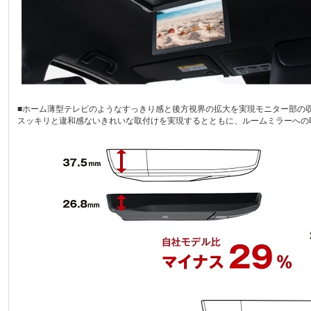
■ホーム薄型テレビのようなすっきり感と後方視界の拡大を実現モニター部の
スッキリと違和感ないきれいな取付けを実現するとともに、ルームミラーへの