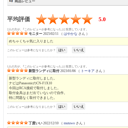
商品レビュー
平均評価
5.0
2人の方が、｢このレビューが参考になった｣と投票しています。
モニター
2025/02/11
（
はやかな
さん ）
めちゃくちゃ気に入りました
はい
いいえ
このレビューは参考になりましたか？
1人の方が、｢このレビューが参考になった｣と投票しています。
新型ランディに取付
2023/01/06
（
トーキア
さん ）
新型ランディに取付しました。
ナビはPanasonicのCN-F1X10
今回はRCA接続で取付しました。
取付金具はまだ出ていないので自作。
特に問題なく取付できました。
はい
いいえ
このレビューは参考になりましたか？
丁度いい
2022/12/10
（
mutuwo
さん ）