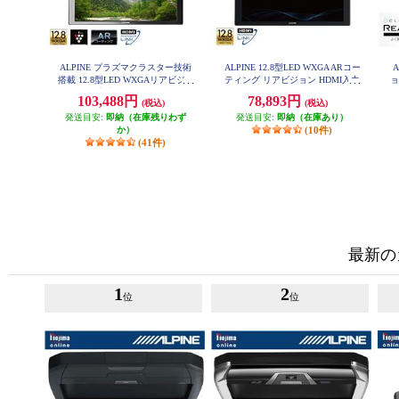
ALPINE プラズマクラスター技術
ALPINE 12.8型LED WXGA ARコー
搭載 12.8型LED WXGAリアビジョ
ティング リアビジョン HDMI入力
ョ
ン HDMI入力付き PXH12X-R-B
付き RXH12X2-L-B
103,488円
78,893円
(税込)
(税込)
発送目安:
即納（在庫残りわず
発送目安:
即納（在庫あり）
か）
(10件)
(41件)
最新の
1
2
位
位