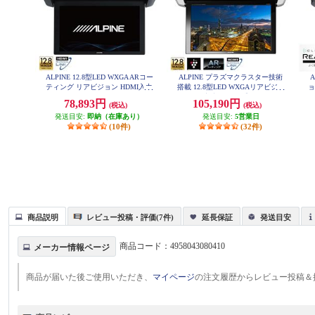
ALPINE 12.8型LED WXGA ARコー
ALPINE プラズマクラスター技術
ティング リアビジョン HDMI入力
搭載 12.8型LED WXGAリアビジョ
ョ
付き RXH12X2-L-B
ン HDMI入力付き(30系アル/ヴェル
78,893円
105,190円
(税込)
(税込)
専用） PXH12X-R-AV
発送目安:
即納（在庫あり）
発送目安:
5営業日
(10件)
(32件)
商品説明
レビュー投稿・評価(7件)
延長保証
発送目安
商品コード：
4958043080410
メーカー情報ページ
商品が届いた後ご使用いただき、
マイページ
の注文履歴からレビュー投稿＆