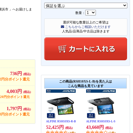
横浜市
」
へお届けしま
数量：
選択可能な数量以上のご希望は
こちらからご相談いただけます
人気品/品薄品/中古品は除きます
736円
(税込)
22円分ポイント還元
この商品(RSH10XS-L-B)を見た人は
こんな商品も見ています
4,003円
(税込)
120円分ポイント還元
1,797円
(税込)
53円分ポイント還元
ALPINE RSH10XS-R-B
ALPINE RSH10XS-L-S
52,425円
43,660円
(税込)
(税込)