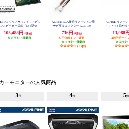
ALPINE クリアサウンドリアビジ
ALPINE RCA接続リアビジョン用
ALPINE リア
ンスピーカー搭載【12.8型/WXG
ナビ変換コネクター KCE-190V
トフィット取付キッ
A液晶】 RXH12Z-LBS-B
専用/10.1/10.2型
103,488円
736円
13,968
(税込)
(税込)
発送目安:
5営業日
22円分ポイント還元
419円分ポイ
発送目安:
5営業日
発送目安:
(13件)
カーモニターの人気商品
3
4
5
位
位