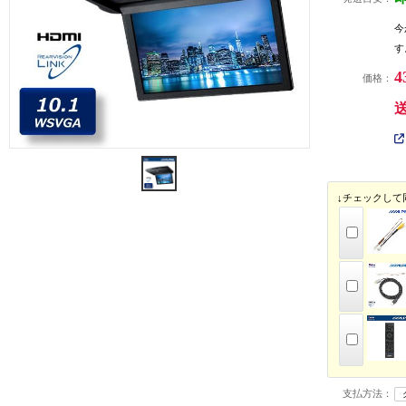
今
す
4
価格：
↓チェックして
支払方法：