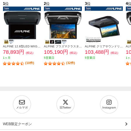
1
位
2
位
3
位
4
ALPINE 12.8型LED WXGA ARコーティング リアビジョン HDMI入力付き RXH12X2-L-B
ALPINE プラズマクラスター技術搭載 12.8型LED WXGAリアビジョン HDMI入力付き(30系アル/ヴェル専用） PXH12X-R-AV
ALPINE クリアサウンドリアビジョンスピーカー搭載【12.8型/WXGA液晶】 RXH12Z-LBS-B
78,893円
105,190円
103,488円
1
(税込)
(税込)
(税込)
1ヶ月
5営業日
5営業日
1ヶ
(10件)
(32件)
メルマガ
旧Twitter
Instagram
WEB限定クーポン