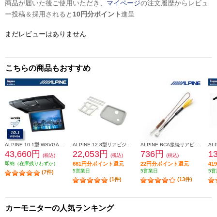
商品が届いた後ご使用いただき、
マイページ
の注文履歴からレビュ
ー投稿＆採用されると
10円分ポイント
進呈
まだレビューはありません
こちらの商品もおすすめ
ALPINE 10.1型 WSVGA液晶スリムリアビジョン HDMI入力付き (ルームランプ無し) ブラック RSH10XS-L-B
ALPINE 12.8型リアビジョン取付キット セレナ(C28系)専用 KTX-N120RV-SE-28VG KTX-N120RV-SE-28VG
ALPINE RCA接続リアビジョン用 ナビ変換コネクター KCE-190V
43,660円
22,053円
736円
1
(税込)
(税込)
(税込)
即納（在庫残りわずか）
661円分ポイント還元
22円分ポイント還元
4
5営業日
5営業日
5営
(7件)
(1件)
(13件)
カーモニターの人気ランキング