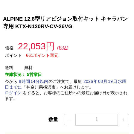
ALPINE 12.8型リアビジョン取付キット キャラバン
専用 KTX-N120RV-CV-26VG
22,053円
価格
(税込)
ポイント
661ポイント還元
送料
無料
在庫状況：
5営業日
今から
8
時間
14
分以内
のご注文で、最短
2026
年
08
月
19
日
水曜
日
までに
「
神奈川県横浜市
」
へお届けします。
ログイン
をすると、お客様のご住所への最短お届け日が表示され
ます。
－
＋
数量
1