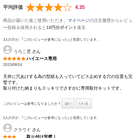
平均評価
4.35
商品が届いた後ご使用いただき、
マイページ
の注文履歴からレビュ
ー投稿＆採用されると
10円分ポイント
進呈
3人の方が、｢このレビューが参考になった｣と投票しています。
うろこ雲
さん
ハイエース専用
2015/08/16
天井に穴あけする為の型紙も入っていてビス止めする穴の位置も完
璧です。
取り付けた納まりもスッキリでさすがに専用取付キットです。
このレビューは参考になりましたか？
はい
いいえ
1人の方が、｢このレビューが参考になった｣と投票しています。
クラウド
さん
取り付け完璧！