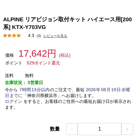
ALPINE リアビジョン取付キット ハイエース用[200
系] KTX-Y703VG
4.3
(3)
レビューを見る
17,642円
価格
(税込)
ポイント
529ポイント還元
送料
無料
在庫状況：
5営業日
今から
7
時間
13
分以内
のご注文で、最短
2026
年
08
月
19
日
水曜
日
までに
「
神奈川県横浜市
」
へお届けします。
ログイン
をすると、お客様のご住所への最短お届け日が表示され
ます。
－
＋
数量
1