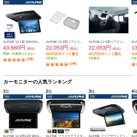
ALPINE 10.1型 WSVGA液晶スリムリアビジョン HDMI入力付き (ルームランプ無し) ブラック RSH10XS-L-B
ALPINE 12.8型リアビジョン取付キット セレナ(C28系)専用 KTX-N120RV-SE-28VG KTX-N120RV-SE-28VG
ALPINE 12.8型リアビジョン取付キット キャラバン専用 KTX-N120RV-CV-26VG
43,660円
22,053円
22,053円
1
(税込)
(税込)
(税込)
即納（在庫残りわずか）
661円分ポイント還元
661円分ポイント還元
4
5営業日
5営業日
5営
(7件)
(1件)
カーモニターの人気ランキング
1
位
2
位
3
位
4
ALPINE 12.8型LED WXGA ARコーティング リアビジョン HDMI入力付き RXH12X2-L-B
ALPINE プラズマクラスター技術搭載 12.8型LED WXGAリアビジョン HDMI入力付き(30系アル/ヴェル専用） PXH12X-R-AV
ALPINE クリアサウンドリアビジョンスピーカー搭載【12.8型/WXGA液晶】 RXH12Z-LBS-B