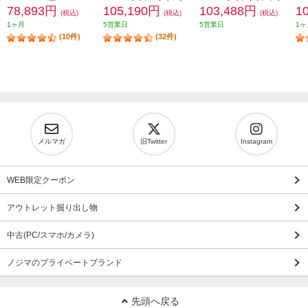
78,893円
105,190円
103,488円
1
(税込)
(税込)
(税込)
1ヶ月
5営業日
5営業日
1ヶ
(10件)
(32件)
メルマガ
旧Twitter
Instagram
WEB限定クーポン
アウトレット掘り出し物
中古(PC/スマホ/カメラ)
ノジマのプライベートブランド
先頭へ戻る