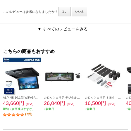
このレビューは参考になりましたか？
はい
いいえ
▼ すべてのレビューをみる
こちらの商品もおすすめ
ALPINE 10.1型 WSVGA液晶スリムリアビジョン HDMI入力付き (ルームランプ無し) ブラック RSH10XS-L-B
カロッツェリア デジタルミラー 11インチ IPS液晶 フルHDカメラ 200万画素 PureCel(R) Plus 3年保証 MSD-DM300
カロッツェリア トヨタ フリップダウンモニター取付キット KK-Y111FD-2
43,660円
26,040円
16,500円
4
(税込)
(税込)
(税込)
即納（在庫残りわずか）
3営業日
3営業日
3営
(7件)