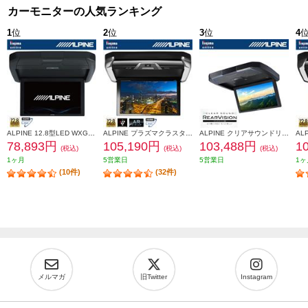
カーモニターの人気ランキング
1
位
2
位
3
位
4
ALPINE 12.8型LED WXGA ARコーティング リアビジョン HDMI入力付き RXH12X2-L-B
ALPINE プラズマクラスター技術搭載 12.8型LED WXGAリアビジョン HDMI入力付き(30系アル/ヴェル専用） PXH12X-R-AV
ALPINE クリアサウンドリアビジョンスピーカー搭載【12.8型/WXGA液晶】 RXH12Z-LBS-B
78,893円
105,190円
103,488円
1
(税込)
(税込)
(税込)
1ヶ月
5営業日
5営業日
1ヶ
(10件)
(32件)
メルマガ
旧Twitter
Instagram