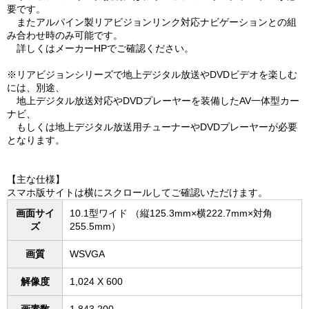
要です。
またアルパイン製リアビジョンリンク対応ナビゲーションとの組
み合わせ時のみ可能です。
詳しくはメーカーHPでご確認ください。
※リアビジョンシリーズで地上デジタル放送やDVDビデオを楽しむ
には、別途、
地上デジタル放送対応やDVDプレーヤーを装備したAV一体型カー
ナビ、
もしくは地上デジタル放送用チューナーやDVDプレーヤーが必要
となります。
【主な仕様】
スマホ版サイトは横にスクロールしてご確認いただけます。
画面サイ
10.1型ワイド （縦125.3mm×横222.7mm×対角
ズ
255.5mm）
画質
WSVGA
解像度
1,024 X 600