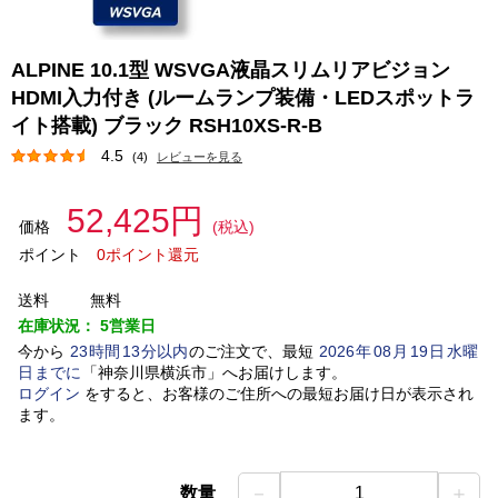
ALPINE 10.1型 WSVGA液晶スリムリアビジョン
HDMI入力付き (ルームランプ装備・LEDスポットラ
イト搭載) ブラック RSH10XS-R-B
4.5
(4)
レビューを見る
52,425円
価格
(税込)
ポイント
0ポイント還元
送料
無料
在庫状況：
5営業日
今から
23
時間
13
分以内
のご注文で、最短
2026
年
08
月
19
日
水曜
日
までに
「
神奈川県横浜市
」
へお届けします。
ログイン
をすると、お客様のご住所への最短お届け日が表示され
ます。
－
＋
数量
1