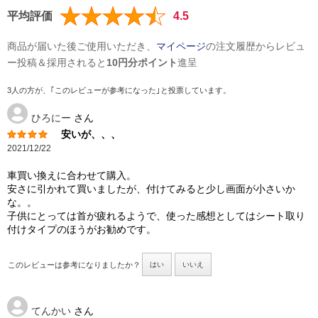
平均評価
4.5
商品が届いた後ご使用いただき、
マイページ
の注文履歴からレビュ
ー投稿＆採用されると
10円分ポイント
進呈
3人の方が、｢このレビューが参考になった｣と投票しています。
ひろにー
さん
安いが、、、
2021/12/22
車買い換えに合わせて購入。
安さに引かれて買いましたが、付けてみると少し画面が小さいか
な。。
子供にとっては首が疲れるようで、使った感想としてはシート取り
付けタイプのほうがお勧めです。
このレビューは参考になりましたか？
はい
いいえ
てんかい
さん