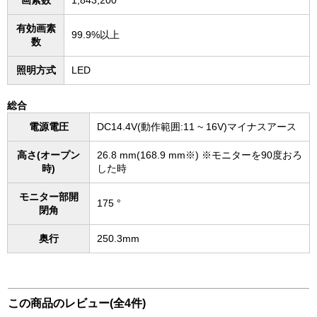
画素数
1,843,200
有効画素
99.9%以上
数
照明方式
LED
総合
電源電圧
DC14.4V(動作範囲:11 ~ 16V)マイナスアース
高さ(オープン
26.8 mm(168.9 mm※) ※モニターを90度おろ
時)
した時
モニター部開
175 °
閉角
奥行
250.3mm
この商品のレビュー(全4件)