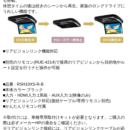
も搭載。
休憩タイムの後は続きのシーンから再生。家族のロングドライブに
うれしい機能です。
■リアビジョンリンク機能対応
■別売のリモコン(RUE-4214)で後席のリアビジョンから目的地やル
ート設定を行うナビ操作が可能
■品番 : RSH10XS-R-B
■本体カラー:ブラック
■入力・HDMI入力:1系統・AUX入力:1(映像のみ)
■リアビジョンリンク対応(接続ケーブル/専用リモコン別売)
■かんたんリモコン付属
※取付けには、車種専用取付けキットが必要となります。ご購入の
際は必ずメーカーHPの適合をご確認ください。
※リアビジョンリンク接続には、リアビジョンリンクケーブルが必