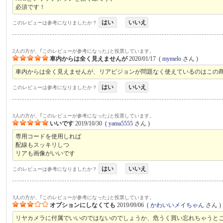
必須です！
はい
いいえ
このレビューは参考になりましたか？
2人の方が、｢このレビューが参考になった｣と投票しています。
車内からは全く見えませんが
2020/01/17
(
mymelo
さん )
車内からは全く見えませんが、リアビジョンが問題なく使えているのはこの
はい
いいえ
このレビューは参考になりましたか？
3人の方が、｢このレビューが参考になった｣と投票しています。
いいです
2019/10/30
(
yama5555
さん )
専用コードを使用しれば
配線もスッキリしつ
リアも画像がいいです
はい
いいえ
このレビューは参考になりましたか？
3人の方が、｢このレビューが参考になった｣と投票しています。
オプションにしなくても
2019/09/06
(
かわいいメイちゃん
さん )
リヤカメラに付属でいいのではないのでしょうか、危うく買い忘れちゃうと