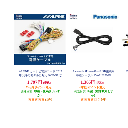
ALPINE カーナビ電源コード 2012
Panasonic iPhone/iPod/USB接続用
年以降のモデルに対応 KCE-GPH1
中継ケーブル CA-LUB200D
6
1,797円
1,365円
(税込)
(税込)
53円分ポイント還元
40円分ポイント還元
発送目安:
即納（在庫残りわず
発送目安:
即納（在庫残りわず
か）
か）
(1件)
(48件)