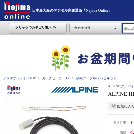
日本最大級のデジタル家電通販「Nojima Online」
クリックでカテゴリ表示
全カテゴリ
ノジマオンラインTOP
カーナビ・カーAV
接続ケーブル/テレビキット
ALPINE アルパ
ALPINE
発送目安：
4
価格：