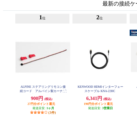
最新の接続ケ
1
2
位
位
ALPINE ステアリングリモコン接
KENWOOD HDMIインターフェー
続コード アルパイン製カーナビ/
スケーブル KNA-22HC
ディスプレイオーディオZシリー
900円
6,341円
(税込)
(税込)
ズ対応 KTX-G501R
27円分ポイント還元
190円分ポイント還元
発送目安:
1ヶ月
発送目安:
3営業日
(3件)