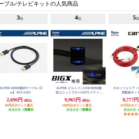
ーブル/テレビキットの人気商品
3
4
5
位
位
ALPINE HDMI接続ケーブル【2
ALPINE ビルトインUSB/HDMI接
カロッツェリア 
m】 KCU-G61I
続ユニットブルーLEDライティン
源配線キット 
グ搭載【アルパインカーナビ専用/
2,696円
9,965円
9,777
(税込)
(税込)
小型汎用】 KCU-Y630HU-LED
80円分ポイント還元
298円分ポイント還元
293円分ポイ
発送目安:
5営業日
発送目安:
5営業日
発送目安: