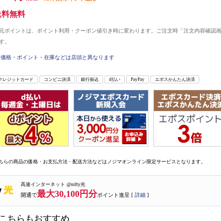
送料無料
元ポイントは、ポイント利用・クーポン値引き時に変わります。ご注文時「注文内容確認
す。
価格・ポイント・在庫などは店頭と異なります
クレジットカード
コンビニ決済
銀行振込
d払い
PayPay
エポスかんたん決済
ちらの商品の価格・お支払方法・配送方法などはノジマオンライン限定サービスとなります。
高速インターネット @nifty光
最大30,100円分
開通で
ポイント進呈 [
詳細
]
こちらもおすすめ