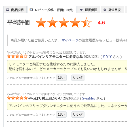
商品説明
レビュー投稿・評価(100件)
延長保証
発送目安
平均評価
4.6
商品が届いた後ご使用いただき、
マイページ
の注文履歴からレビュー投稿＆
3人の方が、｢このレビューが参考になった｣と投票しています。
アルパインリアモニターに必要な為
2023/12/31
(
Y Y Y
さん )
リアモニターと純正ナビを接続するために購入しました。
配線は隠れるので、どのメーカーのケーブルでも良いのかもしれませんが、
はい
いいえ
このレビューは参考になりましたか？
2人の方が、｢このレビューが参考になった｣と投票しています。
やっぱり純正品がいい
2023/03/18
(
SyanMey
さん )
アルパインのフリップダウンモニターに使うので純正品にした。コネクター
はい
いいえ
このレビューは参考になりましたか？