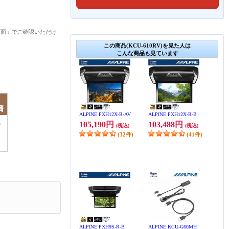
画面」でご確認いただけ
この商品(KCU-610RV)を見た人は
こんな商品も見ています
ALPINE PXH12X-R-AV
ALPINE PXH12X-R-B
105,190円
103,488円
(税込)
(税込)
(32件)
(41件)
ALPINE PXH9S-R-B
ALPINE KCU-G60MH