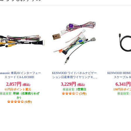
Panasonic 車両AVインターフェー
KENWOOD ワイドパネルナビゲー
KENWOOD HD
スコード CA-LAV200D
ション日産車用ワイヤリングキッ
スケーブル K
ト KNA-200WN
2,057円
3,229円
6,341
(税込)
(税込)
61円分ポイント還元
発送目安:
3営業日
190円分ポイ
発送目安:
即納（在庫残りわず
(5件)
発送目安:
か）
(6件)