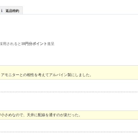
返品特約
採用されると
10円分ポイント
進呈
リアモニターとの相性を考えてアルパイン製にしました。
が小さめなので、天井に配線を通すのが楽だった。