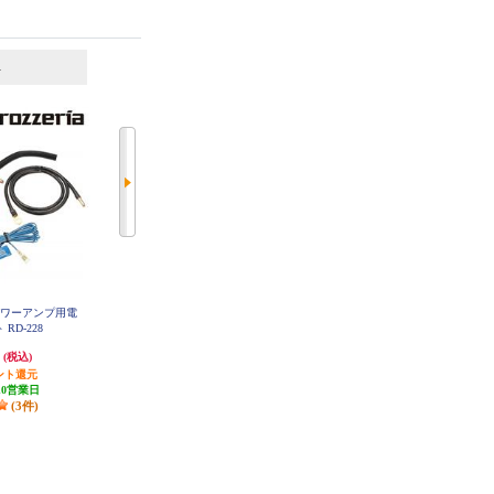
6
7
位
位
位
パワーアンプ用電
カロッツェリア RCA分配ピンケー
ALPINE マルチインターフェースB
OX IFB-N100
RD-228
ブル CD-20Y
円
968円
8,821円
(税込)
(税込)
(税込)
ント還元
29円分ポイント還元
264円分ポイント還元
10営業日
発送目安:
10営業日
(1件)
(3件)