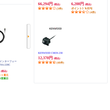
66,294円
6,208円
(税込)
(税込)
ポイント
3
％付与
(3件)
(4件)
KENWOOD CMOS-230
12,370円
(税込)
MIインターフェー
ALPINE セレナ(C28系)専用 ビルト
ALPINE ビルトインUSB/HDMI接
(48件)
NA-22HC
インUSB/HDMI用パネル KTX-Y63
続ユニットブルーLEDライティン
0-SE-28
グ搭載【アルパインカーナビ専用/
円
2,287円
9,965円
(税込)
(税込)
(税込)
小型汎用】 KCU-Y630HU-LED
ント還元
68円分ポイント還元
298円分ポイント還元
3営業日
発送目安:
5営業日
発送目安:
5営業日