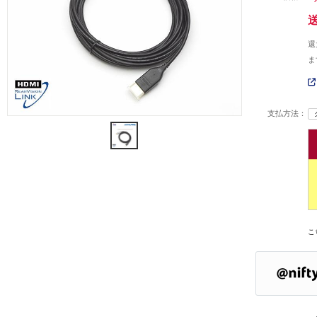
還
ま
支払方法：
こ