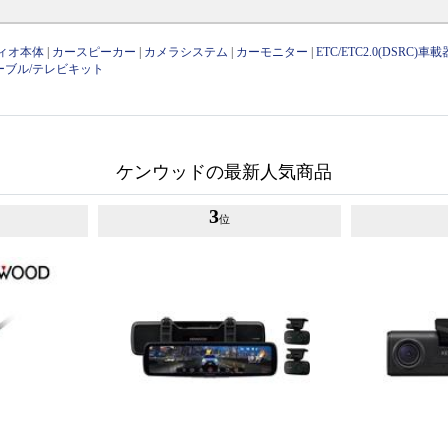
ィオ本体
|
カースピーカー
|
カメラシステム
|
カーモニター
|
ETC/ETC2.0(DSRC)車載
ーブル/テレビキット
ケンウッドの最新人気商品
3
位