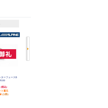
6
7
位
位
位
インターフェースB
ALPINE デリカD:5(H31/2～現在)専
ALPINE HDMI Type E to A変換ケー
-N100
用 ビルトインHDMI/USB接続ユニ
ブル (純正カーナビ映像出力用) K
CU-610HE
ット KCU-T600HU
円
8,414円
2,696円
(税込)
(税込)
(税込)
ント還元
252円分ポイント還元
80円分ポイント還元
(1件)
発送目安:
5営業日
発送目安:
1ヶ月
(1件)