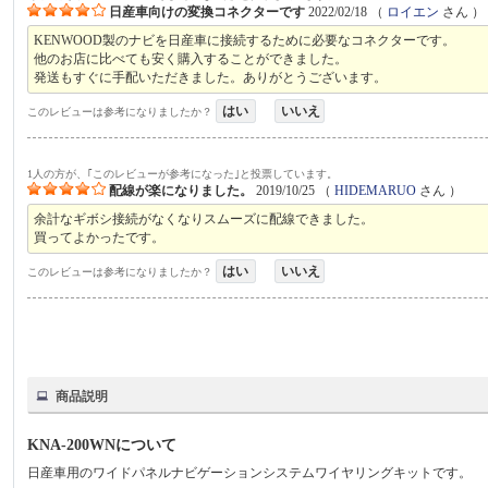
日産車向けの変換コネクターです
2022/02/18
（
ロイエン
さん ）
KENWOOD製のナビを日産車に接続するために必要なコネクターです。
他のお店に比べても安く購入することができました。
発送もすぐに手配いただきました。ありがとうございます。
はい
いいえ
このレビューは参考になりましたか？
1人の方が、｢このレビューが参考になった｣と投票しています。
配線が楽になりました。
2019/10/25
（
HIDEMARUO
さん ）
余計なギボシ接続がなくなりスムーズに配線できました。
買ってよかったです。
はい
いいえ
このレビューは参考になりましたか？
商品説明
KNA-200WNについて
日産車用のワイドパネルナビゲーションシステムワイヤリングキットです。