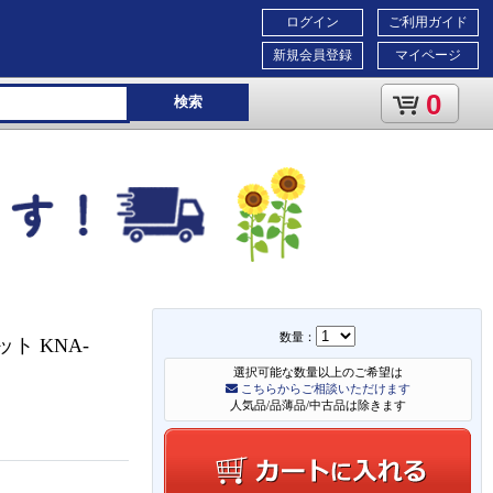
ログイン
ご利用ガイド
新規会員登録
マイページ
0
検索
数量：
ト KNA-
選択可能な数量以上のご希望は
こちらからご相談いただけます
人気品/品薄品/中古品は除きます