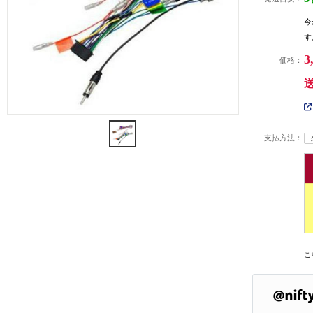
今
す
3
価格：
支払方法：
こ