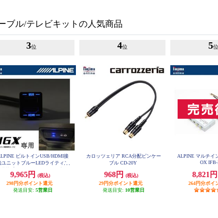
ーブル/テレビキットの人気商品
3
4
5
位
位
ALPINE ビルトインUSB/HDMI接
カロッツェリア RCA分配ピンケー
ALPINE マルチ
OX IFB
続ユニットブルーLEDライティン
ブル CD-20Y
グ搭載【アルパインカーナビ専用/
9,965円
968円
8,821
(税込)
(税込)
小型汎用】 KCU-Y630HU-LED
298円分ポイント還元
29円分ポイント還元
264円分ポイ
発送目安:
5営業日
発送目安:
10営業日