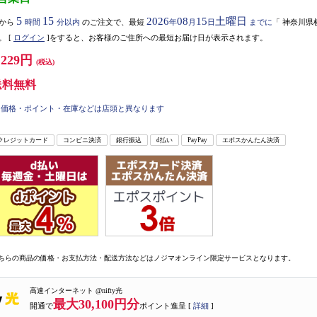
5
15
2026
08
15
土曜日
から
時間
分以内
のご注文で、最短
年
月
日
までに
「
神奈川県
。
[
ログイン
]をすると、お客様のご住所への最短お届け日が表示されます。
,229円
(税込)
送料無料
価格・ポイント・在庫などは店頭と異なります
クレジットカード
コンビニ決済
銀行振込
d払い
PayPay
エポスかんたん決済
ちらの商品の価格・お支払方法・配送方法などはノジマオンライン限定サービスとなります。
高速インターネット @nifty光
最大30,100円分
開通で
ポイント進呈 [
詳細
]