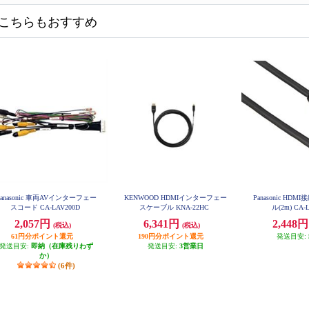
こちらもおすすめ
Panasonic 車両AVインターフェー
KENWOOD HDMIインターフェー
Panasonic HD
スコード CA-LAV200D
スケーブル KNA-22HC
ル(2m) CA-
2,057円
6,341円
2,448
(税込)
(税込)
61円分ポイント還元
190円分ポイント還元
発送目安:
発送目安:
即納（在庫残りわず
発送目安:
3営業日
か）
(6件)