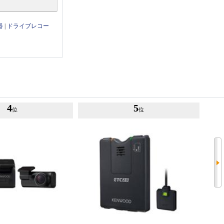
器
|
ドライブレコー
4
5
位
位