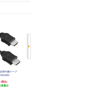
MI接続用中継ケーブ
ALPINE セレナ(C28系)専用 ビルト
ALPINE ビルトインUSB/HDMI接
LND200D
インUSB/HDMI用パネル KTX-Y63
続ユニットブルーLEDライティン
0-SE-28
グ搭載【アルパインカーナビ専用/
円
2,287円
9,965円
(税込)
(税込)
(税込)
小型汎用】 KCU-Y630HU-LED
5営業日
68円分ポイント還元
298円分ポイント還元
発送目安:
5営業日
発送目安:
5営業日