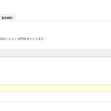
返品特約
掲載されると
10円分ポイント
進呈！