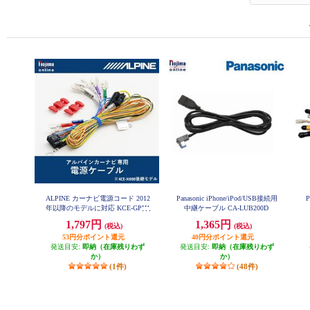
ALPINE カーナビ電源コード 2012
Panasonic iPhone/iPod/USB接続用
年以降のモデルに対応 KCE-GPH1
中継ケーブル CA-LUB200D
6
1,797円
1,365円
(税込)
(税込)
53円分ポイント還元
40円分ポイント還元
発送目安:
即納（在庫残りわず
発送目安:
即納（在庫残りわず
か）
か）
(1件)
(48件)