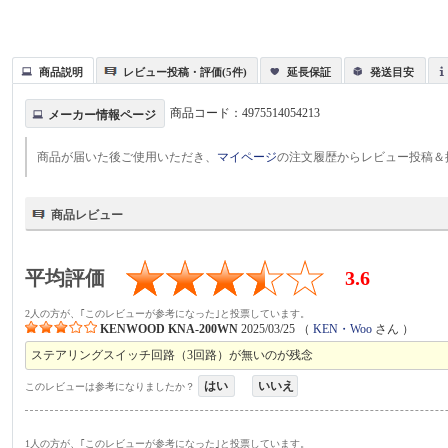
商品説明
レビュー投稿・評価(5件)
延長保証
発送目安
商品コード：
4975514054213
メーカー情報ページ
商品が届いた後ご使用いただき、
マイページ
の注文履歴からレビュー投稿＆
商品レビュー
平均評価
3.6
2人の方が、｢このレビューが参考になった｣と投票しています。
KENWOOD KNA-200WN
2025/03/25
（
KEN・Woo
さん ）
ステアリングスイッチ回路（3回路）が無いのが残念
はい
いいえ
このレビューは参考になりましたか？
1人の方が、｢このレビューが参考になった｣と投票しています。