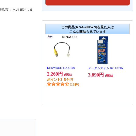
横浜市
」
へお届けしま
この商品(KNA-200WN)を見た人は
こんな商品も見ています
KENWOOD CA-C100
データシステム RCA021N
2,269円
3,890円
(税込)
(税込)
ポイント
3
％付与
(16件)