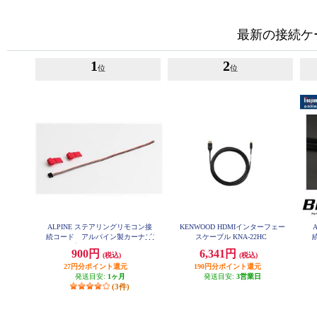
最新の接続ケ
1
2
位
位
ALPINE ステアリングリモコン接
KENWOOD HDMIインターフェー
続コード アルパイン製カーナビ/
スケーブル KNA-22HC
ディスプレイオーディオZシリー
900円
6,341円
(税込)
(税込)
ズ対応 KTX-G501R
27円分ポイント還元
190円分ポイント還元
発送目安:
1ヶ月
発送目安:
3営業日
(3件)