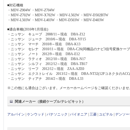
■対応機種
・MDV-Z904W ・MDV-Z704W
・MDV-Z702W ・MDV-X702W ・MDV-L502W ・MDV-D502BTW
・MDV-L503W ・MDV-L403W ・MDV-D503W ・MDV-D403W
■適合車種(2016年1月現在)
・ニッサン キューブ 2008/11～現在 DBA-Z12
・ニッサン ジューク 2010/6～現在 DBA-YF15
・ニッサン マーチ 2010/8～現在 DBA-K13
・ニッサン セレナ 2010/11～現在 DBA-C26(同梱品のナビ3信号変換ケー
・ニッサン ノート 2012/9～現在 DBA-E12
・ニッサン ラティオ 2012/10～現在 DBA-N17
・ニッサン シルフィ 2012/12～現在 DBA-TB17
・ニッサン リーフ 2012/12～現在 ZAA-AZE0
・ニッサン エクストレイル 2013/12～現在 DBA-NT32(12PコネクタのACC
・ニッサン ティアナ 2014/2～現在 DBA-L33
※この他にも適合はございます。メーカーホームページをご確認くださいませ
関連メーカー（接続ケーブル/テレビキット）
アルパイン
|
ケンウッド
|
パナソニック
|
パイオニア
|
三菱
|
ユピテル
|
デンソー