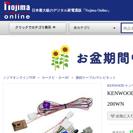
日本最大級のデジタル家電通販「Nojima Online」
クリックでカテゴリ表示
全カテゴリ
ノジマオンラインTOP
カーナビ・カーAV
接続ケーブル/テレビキット
KENWOOD ケ
KENWO
200WN
発送目安：