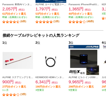
Panasonic 車両AVインターフェースコード CA-LAV200D
ALPINE カーナビ電源コード 2012年以降のモデルに対応 KCE-GPH16
Panasonic iPhone/iPod/USB接続用中継ケーブル CA-LUB200D
2,057円
1,797円
1,365円
3
(税込)
(税込)
(税込)
61円分ポイント還元
53円分ポイント還元
40円分ポイント還元
3営
即納（在庫残りわずか）
即納（在庫残りわずか）
即納（在庫残りわずか）
(6件)
(1件)
(48件)
接続ケーブル/テレビキットの人気ランキング
1
位
2
位
3
位
4
ALPINE ステアリングリモコン接続コード アルパイン製カーナビ/ディスプレイオーディオZシリーズ対応 KTX-G501R
KENWOOD HDMIインターフェースケーブル KNA-22HC
ALPINE ビルトインUSB/HDMI接続ユニットブルーLEDライティング搭載【アルパインカーナビ専用/小型汎用】 KCU-Y630HU-LED
900円
6,341円
9,965円
9
(税込)
(税込)
(税込)
27円分ポイント還元
190円分ポイント還元
298円分ポイント還元
2
1ヶ月
3営業日
5営業日
10
(3件)