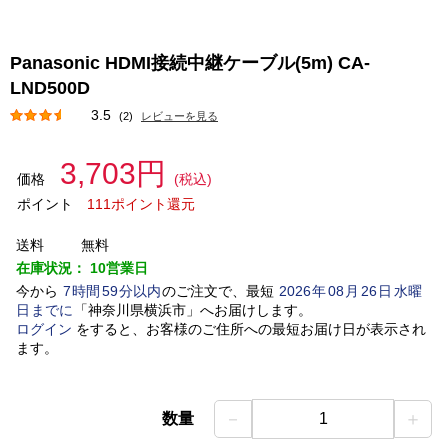
Panasonic HDMI接続中継ケーブル(5m) CA-
LND500D
3.5
(2)
レビューを見る
3,703円
価格
(税込)
ポイント
111ポイント還元
送料
無料
在庫状況：
10営業日
今から
7
時間
59
分以内
のご注文で、最短
2026
年
08
月
26
日
水曜
日
までに
「
神奈川県横浜市
」
へお届けします。
ログイン
をすると、お客様のご住所への最短お届け日が表示され
ます。
－
＋
数量
1