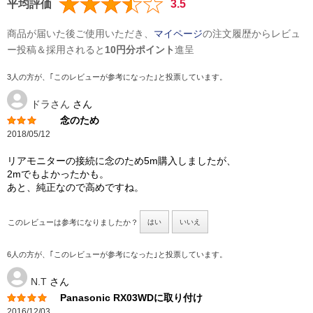
平均評価
3.5
商品が届いた後ご使用いただき、
マイページ
の注文履歴からレビュ
ー投稿＆採用されると
10円分ポイント
進呈
3人の方が、｢このレビューが参考になった｣と投票しています。
ドラさん
さん
念のため
2018/05/12
リアモニターの接続に念のため5m購入しましたが、
2mでもよかったかも。
あと、純正なので高めですね。
このレビューは参考になりましたか？
はい
いいえ
6人の方が、｢このレビューが参考になった｣と投票しています。
N.T
さん
Panasonic RX03WDに取り付け
2016/12/03