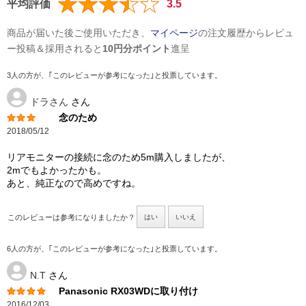
平均評価
3.5
商品が届いた後ご使用いただき、
マイページ
の注文履歴からレビュ
ー投稿＆採用されると
10円分ポイント
進呈
3人の方が、｢このレビューが参考になった｣と投票しています。
ドラさん
さん
念のため
2018/05/12
リアモニターの接続に念のため5m購入しましたが、
2mでもよかったかも。
あと、純正なので高めですね。
このレビューは参考になりましたか？
はい
いいえ
6人の方が、｢このレビューが参考になった｣と投票しています。
N.T
さん
Panasonic RX03WDに取り付け
2016/12/03