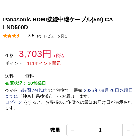
Panasonic HDMI接続中継ケーブル(5m) CA-
LND500D
3.5
(2)
レビューを見る
3,703円
価格
(税込)
ポイント
111ポイント還元
送料
無料
在庫状況：
10営業日
今から
5
時間
7
分以内
のご注文で、最短
2026
年
08
月
26
日
水曜日
までに
「
神奈川県横浜市
」
へお届けします。
ログイン
をすると、お客様のご住所への最短お届け日が表示され
ます。
－
＋
数量
1