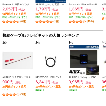
Panasonic 車両AVインターフェースコード CA-LAV200D
ALPINE カーナビ電源コード 2012年以降のモデルに対応 KCE-GPH16
Panasonic iPhone/iPod/USB接続用中継ケーブル CA-LUB200D
2,057円
1,797円
1,365円
3
(税込)
(税込)
(税込)
61円分ポイント還元
53円分ポイント還元
40円分ポイント還元
3営
即納（在庫残りわずか）
即納（在庫残りわずか）
即納（在庫残りわずか）
(6件)
(1件)
(48件)
接続ケーブル/テレビキットの人気ランキング
1
位
2
位
3
位
4
ALPINE ステアリングリモコン接続コード アルパイン製カーナビ/ディスプレイオーディオZシリーズ対応 KTX-G501R
KENWOOD HDMIインターフェースケーブル KNA-22HC
ALPINE ビルトインUSB/HDMI接続ユニットブルーLEDライティング搭載【アルパインカーナビ専用/小型汎用】 KCU-Y630HU-LED
900円
6,341円
9,965円
9
(税込)
(税込)
(税込)
27円分ポイント還元
190円分ポイント還元
298円分ポイント還元
2
1ヶ月
3営業日
5営業日
10
(3件)