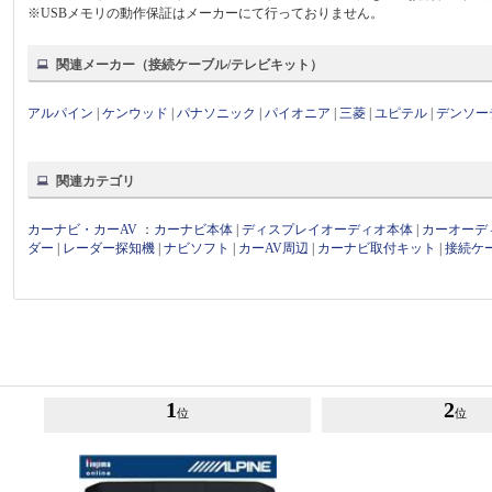
※USBメモリの動作保証はメーカーにて行っておりません。
関連メーカー（接続ケーブル/テレビキット）
アルパイン
|
ケンウッド
|
パナソニック
|
パイオニア
|
三菱
|
ユピテル
|
デンソー
関連カテゴリ
カーナビ・カーAV
：
カーナビ本体
|
ディスプレイオーディオ本体
|
カーオーデ
ダー
|
レーダー探知機
|
ナビソフト
|
カーAV周辺
|
カーナビ取付キット
|
接続ケ
1
2
位
位