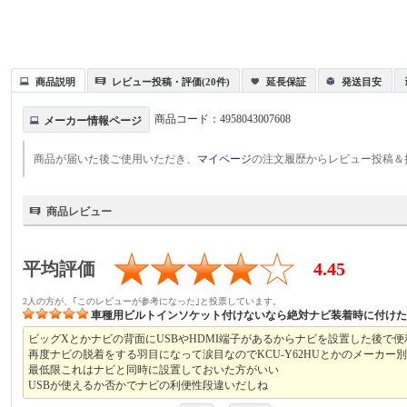
商品説明
レビュー投稿・評価(20件)
延長保証
発送目安
商品コード：
4958043007608
メーカー情報ページ
商品が届いた後ご使用いただき、
マイページ
の注文履歴からレビュー投稿＆
商品レビュー
平均評価
4.45
2人の方が、｢このレビューが参考になった｣と投票しています。
車種用ビルトインソケット付けないなら絶対ナビ装着時に付け
ビッグXとかナビの背面にUSBやHDMI端子があるからナビを設置した後で
再度ナビの脱着をする羽目になって涙目なのでKCU-Y62HUとかのメーカー
最低限これはナビと同時に設置しておいた方がいい
USBが使えるか否かでナビの利便性段違いだしね