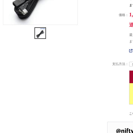
ま
1
価格：
還
ま
支払方法：
こ