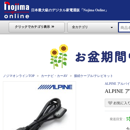
日本最大級のデジタル家電通販「Nojima Online」
クリックでカテゴリ表示
全カテゴリ
ノジマオンラインTOP
カーナビ・カーAV
接続ケーブル/テレビキット
ALPINE アルパ
ALPINE
発送目安：
今