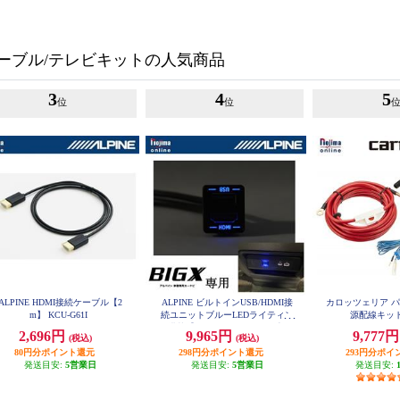
ーブル/テレビキットの人気商品
3
4
5
位
位
ALPINE HDMI接続ケーブル【2
ALPINE ビルトインUSB/HDMI接
カロッツェリア 
m】 KCU-G61I
続ユニットブルーLEDライティン
源配線キット 
グ搭載【アルパインカーナビ専用/
2,696円
9,965円
9,777
(税込)
(税込)
小型汎用】 KCU-Y630HU-LED
80円分ポイント還元
298円分ポイント還元
293円分ポイ
発送目安:
5営業日
発送目安:
5営業日
発送目安: