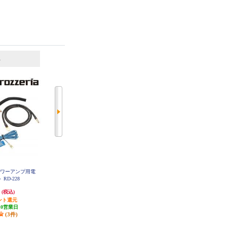
6
7
位
位
位
パワーアンプ用電
カロッツェリア RCA分配ピンケー
ALPINE マルチインターフェースB
OX IFB-N100
RD-228
ブル CD-20Y
円
968円
8,821円
(税込)
(税込)
(税込)
ント還元
29円分ポイント還元
264円分ポイント還元
10営業日
発送目安:
10営業日
(1件)
(3件)