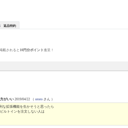
返品特約
掲載されると
10円分ポイント
進呈！
た方がいい
2019/04/22
（
ororo
さん ）
便利な拡張機能を生かそうと思ったら
別ビルトインを注文しない人は