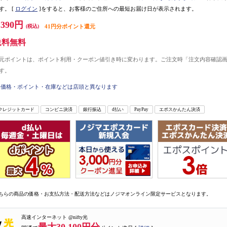
す。
[
ログイン
]をすると、お客様のご住所への最短お届け日が表示されます。
,390円
(税込)
41円分ポイント還元
送料無料
元ポイントは、ポイント利用・クーポン値引き時に変わります。ご注文時「注文内容確認
す。
価格・ポイント・在庫などは店頭と異なります
クレジットカード
コンビニ決済
銀行振込
d払い
PayPay
エポスかんたん決済
ちらの商品の価格・お支払方法・配送方法などはノジマオンライン限定サービスとなります。
高速インターネット @nifty光