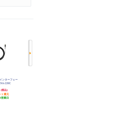
MIインターフェー
ALPINE セレナ(C28系)専用 ビルト
ALPINE ビルトインUSB/HDMI接
NA-22HC
インUSB/HDMI用パネル KTX-Y63
続ユニットブルーLEDライティン
0-SE-28
グ搭載【アルパインカーナビ専用/
円
2,287円
9,965円
(税込)
(税込)
(税込)
小型汎用】 KCU-Y630HU-LED
ント還元
68円分ポイント還元
298円分ポイント還元
3営業日
発送目安:
5営業日
発送目安:
5営業日