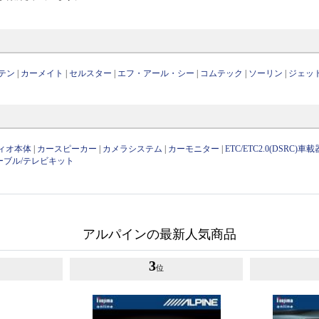
テン
|
カーメイト
|
セルスター
|
エフ・アール・シー
|
コムテック
|
ソーリン
|
ジェッ
ィオ本体
|
カースピーカー
|
カメラシステム
|
カーモニター
|
ETC/ETC2.0(DSRC)車載
ーブル/テレビキット
アルパインの最新人気商品
3
位