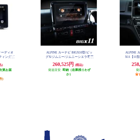
イオーディオ
ALPINE カーナビ BIGX10型/ビッ
ALPINE
ーティングビ
グX/ジムニー/ジムニーシエラ専用
X11【11
EX10NX2-JI-64
 DAF9Z
ナe-POWER
260,525円
258
込)
(税込)
専用】 EX
次第お届
発送目安:
即納（在庫残りわず
発
か）
件)