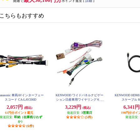
最大30,100円分
開通で
ポイント進呈 [
詳細
]
こちらもおすすめ
Panasonic 車両AVインターフェー
KENWOOD ワイドパネルナビゲー
KENWOOD HD
スコード CA-LAV200D
ション日産車用ワイヤリングキッ
スケーブル K
ト KNA-200WN
2,057円
3,229円
6,341
(税込)
(税込)
61円分ポイント還元
発送目安:
3営業日
190円分ポイ
発送目安:
即納（在庫残りわず
(5件)
発送目安:
か）
(6件)