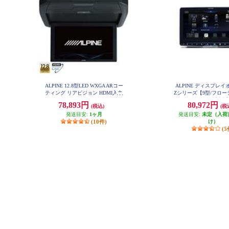
ALPINE 12.8型LED WXGA ARコー
ALPINE ディスプレ
ティング リアビジョン HDMI入力
Zシリーズ【9型/フロ
付き RXH12X2-L-B
ッグDA/ハイレゾ対応】
78,893円
80,972円
(税込)
(税
発送目安:
1ヶ月
発送目安:
未定（入荷
(10件)
け）
(5