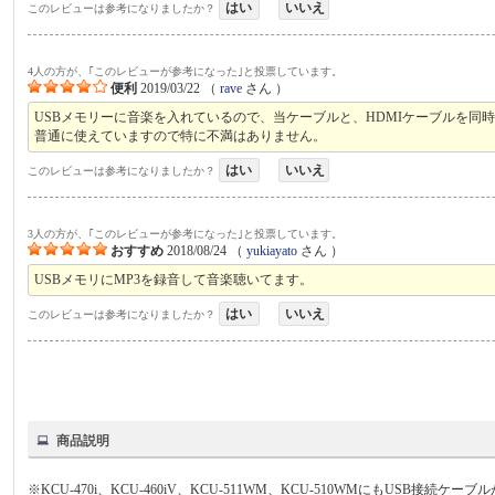
はい
いいえ
このレビューは参考になりましたか？
4人の方が、｢このレビューが参考になった｣と投票しています。
便利
2019/03/22
（
rave
さん ）
USBメモリーに音楽を入れているので、当ケーブルと、HDMIケーブルを同
普通に使えていますので特に不満はありません。
はい
いいえ
このレビューは参考になりましたか？
3人の方が、｢このレビューが参考になった｣と投票しています。
おすすめ
2018/08/24
（
yukiayato
さん ）
USBメモリにMP3を録音して音楽聴いてます。
はい
いいえ
このレビューは参考になりましたか？
商品説明
※KCU-470i、KCU-460iV、KCU-511WM、KCU-510WMにもUSB接続ケ