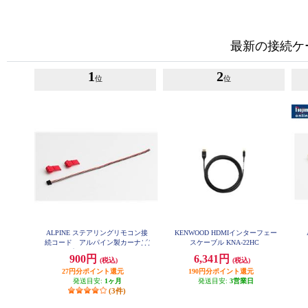
最新の接続ケ
1
2
位
位
ALPINE ステアリングリモコン接
KENWOOD HDMIインターフェー
続コード アルパイン製カーナビ/
スケーブル KNA-22HC
ディスプレイオーディオZシリー
900円
6,341円
(税込)
(税込)
ズ対応 KTX-G501R
27円分ポイント還元
190円分ポイント還元
発送目安:
1ヶ月
発送目安:
3営業日
(3件)