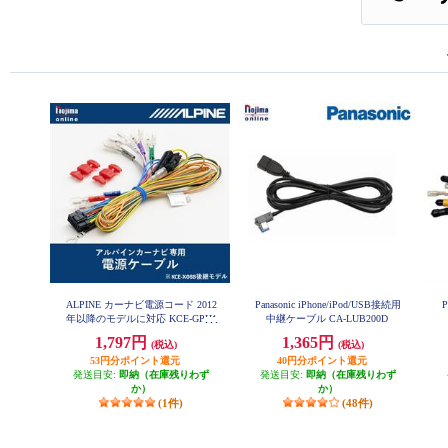
ALPINE カーナビ電源コード 2012
Panasonic iPhone/iPod/USB接続用
年以降のモデルに対応 KCE-GPH1
中継ケーブル CA-LUB200D
6
1,797円
1,365円
(税込)
(税込)
53円分ポイント還元
40円分ポイント還元
発送目安:
即納（在庫残りわず
発送目安:
即納（在庫残りわず
か）
か）
(1件)
(48件)