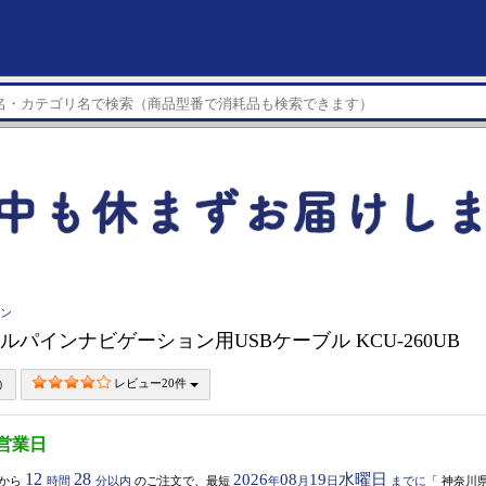
イン
 アルパインナビゲーション用USBケーブル KCU-260UB
レビュー20件
5営業日
12
28
2026
08
19
水曜日
から
時間
分以内
のご注文で、最短
年
月
日
までに
「
神奈川