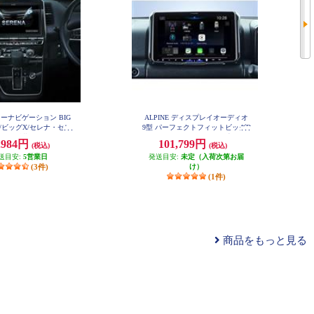
 カーナビゲーション BIG
ALPINE ディスプレイオーディオ
型/ビッグX/セレナ・セレ
9型 パーフェクトフィットビッグD
(C27後期)(2020.8-現在)
A ジムニージムニーシエラ専用 An
,984円
101,799円
(税込)
(税込)
droidAuto AppleCarPlay PF9DA-JI-6
11NX2-SE-27-L-AM
4
送目安:
5営業日
発送目安:
未定（入荷次第お届
(3件)
け）
(1件)
商品をもっと見る