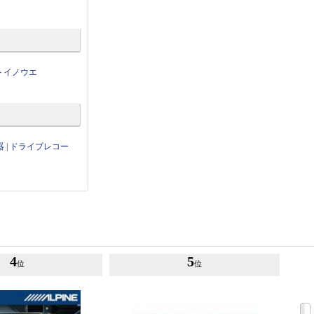
トイノウエ
器
|
ドライブレコー
4
5
位
位