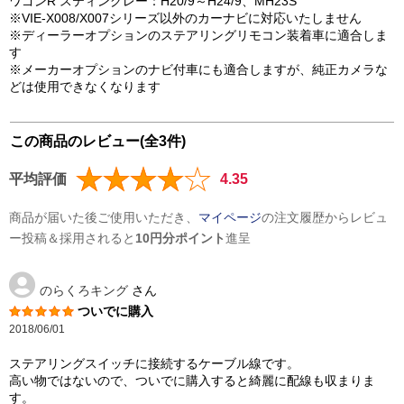
ワゴンR スティングレー：H20/9～H24/9、MH23S
※VIE-X008/X007シリーズ以外のカーナビに対応いたしません
※ディーラーオプションのステアリングリモコン装着車に適合しま
す
※メーカーオプションのナビ付車にも適合しますが、純正カメラな
どは使用できなくなります
この商品のレビュー(全3件)
平均評価
4.35
商品が届いた後ご使用いただき、
マイページ
の注文履歴からレビュ
ー投稿＆採用されると
10円分ポイント
進呈
のらくろキング
さん
ついでに購入
2018/06/01
ステアリングスイッチに接続するケーブル線です。
高い物ではないので、ついでに購入すると綺麗に配線も収まりま
す。