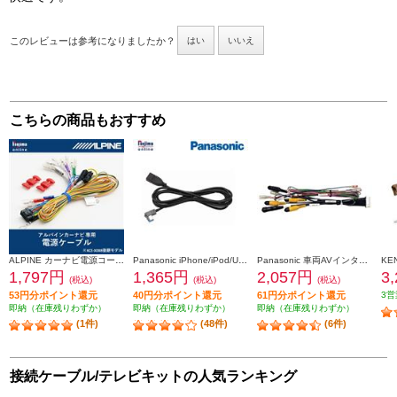
このレビューは参考になりましたか？
はい
いいえ
こちらの商品もおすすめ
ALPINE カーナビ電源コード 2012年以降のモデルに対応 KCE-GPH16
Panasonic iPhone/iPod/USB接続用中継ケーブル CA-LUB200D
Panasonic 車両AVインターフェースコード CA-LAV200D
1,797円
1,365円
2,057円
3
(税込)
(税込)
(税込)
53円分ポイント還元
40円分ポイント還元
61円分ポイント還元
3営
即納（在庫残りわずか）
即納（在庫残りわずか）
即納（在庫残りわずか）
(1件)
(48件)
(6件)
接続ケーブル/テレビキットの人気ランキング