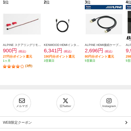
1
位
2
位
3
位
4
ALPINE ステアリングリモコン接続コード アルパイン製カーナビ/ディスプレイオーディオZシリーズ対応 KTX-G501R
KENWOOD HDMIインターフェースケーブル KNA-22HC
ALPINE HDMI接続ケーブル【2m】 KCU-G61I
900円
6,341円
2,696円
9
(税込)
(税込)
(税込)
27円分ポイント還元
190円分ポイント還元
80円分ポイント還元
2
1ヶ月
3営業日
5営業日
5営
(3件)
メルマガ
旧Twitter
Instagram
WEB限定クーポン