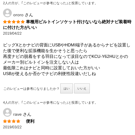
2人の方が、｢このレビューが参考になった｣と投票しています。
ororo
さん
車種用ビルトインソケット付けないなら絶対ナビ装着時
に付けた方がいい
2019/04/22
ビッグXとかナビの背面にUSBやHDMI端子があるからナビを設置し
た後で便利な拡張機能を生かそうと思ったら
再度ナビの脱着をする羽目になって涙目なのでKCU-Y62HUとかの
メーカー別ビルトインを注文しない人は
最低限これはナビと同時に設置しておいた方がいい
USBが使えるか否かでナビの利便性段違いだしね
このレビューは参考になりましたか？
はい
いいえ
4人の方が、｢このレビューが参考になった｣と投票しています。
rave
さん
便利
2019/03/22