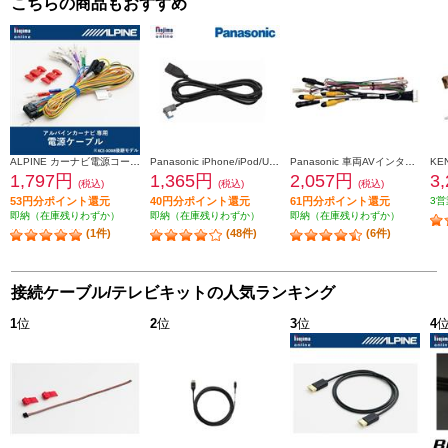
こちらの商品もおすすめ
ALPINE カーナビ電源コード 2012年以降のモデルに対応 KCE-GPH16
Panasonic iPhone/iPod/USB接続用中継ケーブル CA-LUB200D
Panasonic 車両AVインターフェースコード CA-LAV200D
1,797円
1,365円
2,057円
3
(税込)
(税込)
(税込)
53円分ポイント還元
40円分ポイント還元
61円分ポイント還元
3営
即納（在庫残りわずか）
即納（在庫残りわずか）
即納（在庫残りわずか）
(1件)
(48件)
(6件)
接続ケーブル/テレビキットの人気ランキング
1
位
2
位
3
位
4