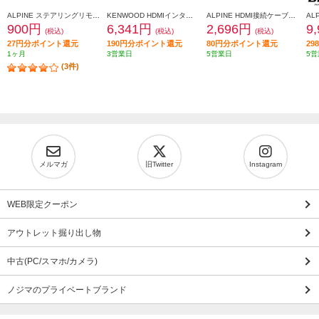
ALPINE ステアリングリモコン接続コード アルパイン製カーナビ/ディスプレイオーディオZシリーズ対応 KTX-G501R
KENWOOD HDMIインターフェースケーブル KNA-22HC
ALPINE HDMI接続ケーブル【2m】 KCU-G61I
900円
6,341円
2,696円
9
(税込)
(税込)
(税込)
27円分ポイント還元
190円分ポイント還元
80円分ポイント還元
2
1ヶ月
3営業日
5営業日
5営
(3件)
メルマガ
旧Twitter
Instagram
WEB限定クーポン
アウトレット掘り出し物
中古(PC/スマホ/カメラ)
ノジマのプライベートブランド