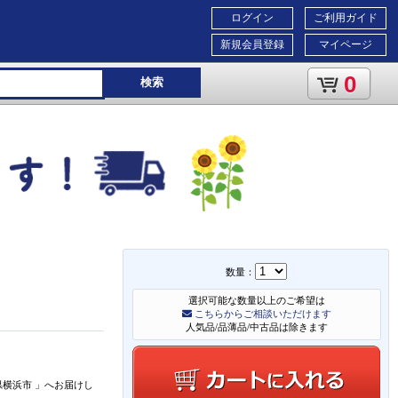
ログイン
ご利用ガイド
新規会員登録
マイページ
0
検索
数量：
選択可能な数量以上のご希望は
こちらからご相談いただけます
人気品/品薄品/中古品は除きます
県横浜市
」
へお届けし