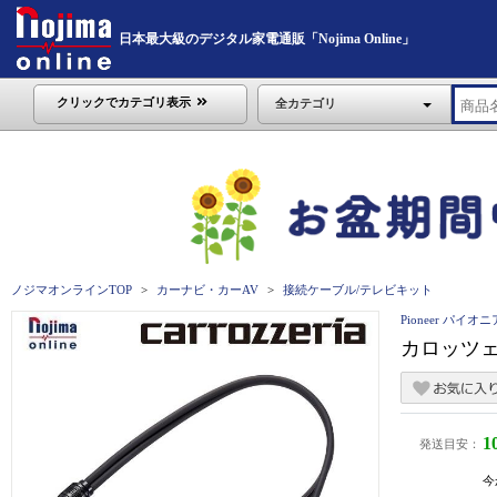
日本最大級のデジタル家電通販「Nojima Online」
クリックでカテゴリ表示
全カテゴリ
ノジマオンラインTOP
カーナビ・カーAV
接続ケーブル/テレビキット
Pioneer パイオニ
カロッツェ
1
発送目安：
今