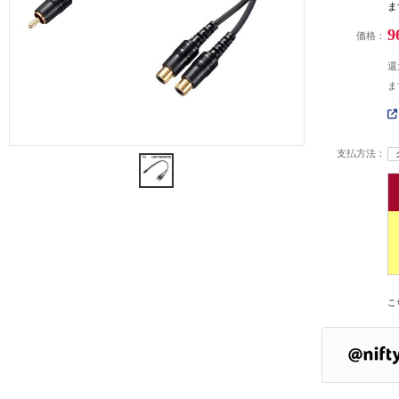
ま
9
価格：
還
ま
支払方法：
こ