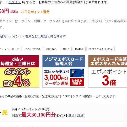
す。
[
ログイン
]をすると、お客様のご住所への最短お届け日が表示されます。
68円
(税込)
29円分ポイント還元
元ポイントは、ポイント利用・クーポン値引き時に変わります。ご注文時「注文内容確認
す。
価格・ポイント・在庫などは店頭と異なります
クレジットカード
コンビニ決済
銀行振込
d払い
PayPay
エポスかんたん決済
ちらの商品の価格・お支払方法・配送方法などはノジマオンライン限定サービスとなります。
高速インターネット @nifty光
最大30,100円分
開通で
ポイント進呈 [
詳細
]