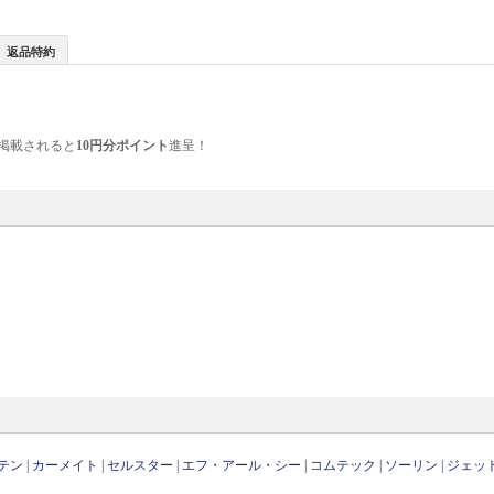
返品特約
掲載されると
10円分ポイント
進呈！
テン
|
カーメイト
|
セルスター
|
エフ・アール・シー
|
コムテック
|
ソーリン
|
ジェッ