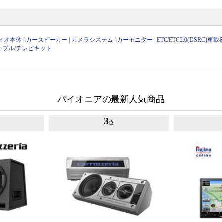
ィオ本体
|
カースピーカー
|
カメラシステム
|
カーモニター
|
ETC/ETC2.0(DSRC)車載
ーブル/テレビキット
パイオニアの最新人気商品
3
位