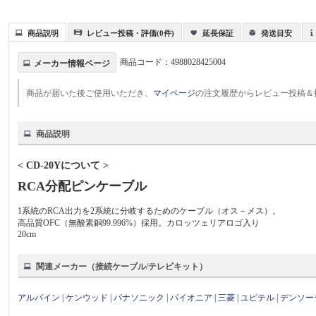
商品説明
レビュー投稿・評価(0件)
延長保証
発送目安
商品コード：
4988028425004
メーカー情報ページ
商品が届いた後ご使用いただき、
マイページ
の注文履歴からレビュー投稿＆
商品説明
< CD-20Yについて >
RCA分配ピンケーブル
1系統のRCA出力を2系統に分岐するためのケーブル（オス－メス）。
高品質OFC（無酸素銅99.996%）採用。カロッツェリアロゴ入り
20cm
関連メーカー（接続ケーブル/テレビキット）
アルパイン
|
ケンウッド
|
パナソニック
|
パイオニア
|
三菱
|
ユピテル
|
デンソー