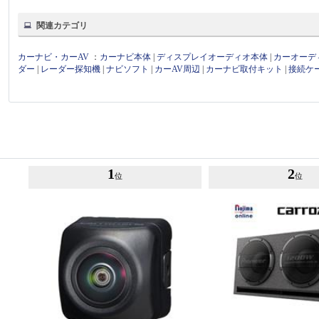
関連カテゴリ
カーナビ・カーAV
：
カーナビ本体
|
ディスプレイオーディオ本体
|
カーオーデ
ダー
|
レーダー探知機
|
ナビソフト
|
カーAV周辺
|
カーナビ取付キット
|
接続ケ
1
2
位
位