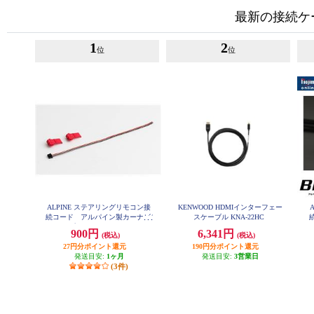
最新の接続ケ
1
2
位
位
ALPINE ステアリングリモコン接
KENWOOD HDMIインターフェー
続コード アルパイン製カーナビ/
スケーブル KNA-22HC
ディスプレイオーディオZシリー
900円
6,341円
(税込)
(税込)
ズ対応 KTX-G501R
27円分ポイント還元
190円分ポイント還元
発送目安:
1ヶ月
発送目安:
3営業日
(3件)