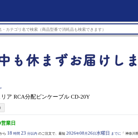
ア
リア RCA分配ピンケーブル CD-20Y
0営業日
18
23
2026
08
26
水曜日
から
時間
分以内
のご注文で、最短
年
月
日
までに
「
神奈川