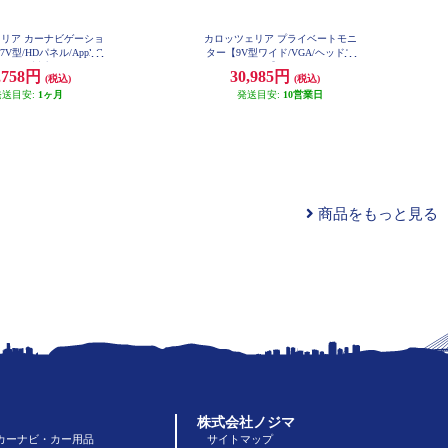
リア カーナビゲーショ
カロッツェリア プライベートモニ
7V型/HDパネル/AppleC
ター【9V型ワイド/VGA/ヘッドレ
droidAuto対応/TV/DVD/C
ストモニター】 TVM-PW930-2
,758円
30,985円
(税込)
(税込)
ooth/SD/チューナー・AV一
ナビ] AVIC-RZ722
発送目安:
1ヶ月
発送目安:
10営業日
商品をもっと見る
株式会社ノジマ
カーナビ・カー用品
サイトマップ