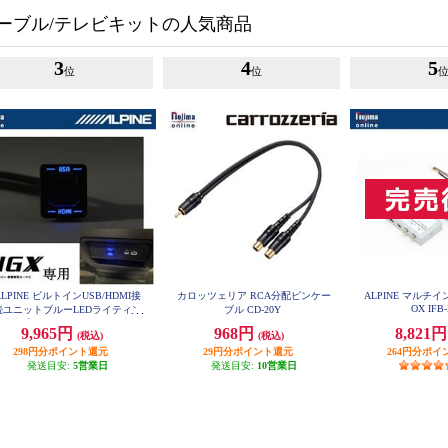
ーブル/テレビキットの人気商品
3
4
5
位
位
ALPINE ビルトインUSB/HDMI接
カロッツェリア RCA分配ピンケー
ALPINE マルチ
OX IFB
続ユニットブルーLEDライティン
ブル CD-20Y
グ搭載【アルパインカーナビ専用/
9,965円
968円
8,821
(税込)
(税込)
小型汎用】 KCU-Y630HU-LED
298円分ポイント還元
29円分ポイント還元
264円分ポイ
発送目安:
5営業日
発送目安:
10営業日