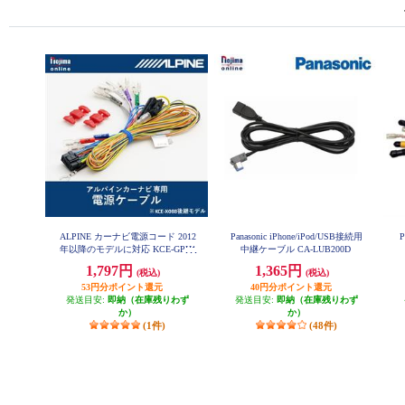
ALPINE カーナビ電源コード 2012
Panasonic iPhone/iPod/USB接続用
年以降のモデルに対応 KCE-GPH1
中継ケーブル CA-LUB200D
6
1,797円
1,365円
(税込)
(税込)
53円分ポイント還元
40円分ポイント還元
発送目安:
即納（在庫残りわず
発送目安:
即納（在庫残りわず
か）
か）
(1件)
(48件)