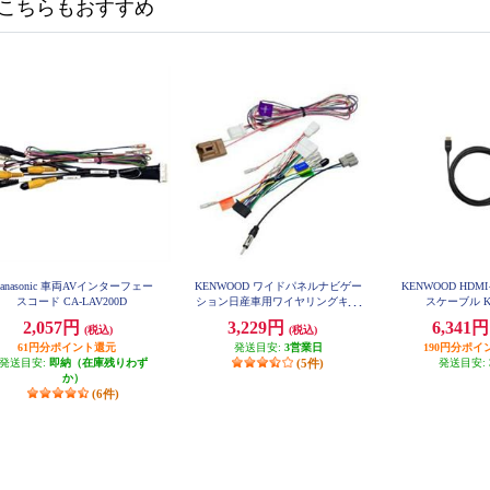
こちらもおすすめ
Panasonic 車両AVインターフェー
KENWOOD ワイドパネルナビゲー
KENWOOD HD
スコード CA-LAV200D
ション日産車用ワイヤリングキッ
スケーブル K
ト KNA-200WN
2,057円
3,229円
6,341
(税込)
(税込)
61円分ポイント還元
発送目安:
3営業日
190円分ポイ
発送目安:
即納（在庫残りわず
(5件)
発送目安:
か）
(6件)