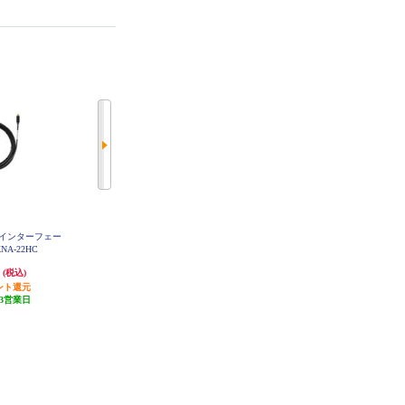
MIインターフェー
ALPINE アルパインナビゲーショ
ALPINE セレナ(C28系)専用 ビルト
NA-22HC
ン用USBケーブル KCU-260UB
インUSB/HDMI用パネル KTX-Y63
0-SE-28
円
1,390円
2,287円
(税込)
(税込)
(税込)
ント還元
41円分ポイント還元
68円分ポイント還元
3営業日
発送目安:
5営業日
発送目安:
5営業日
(20件)