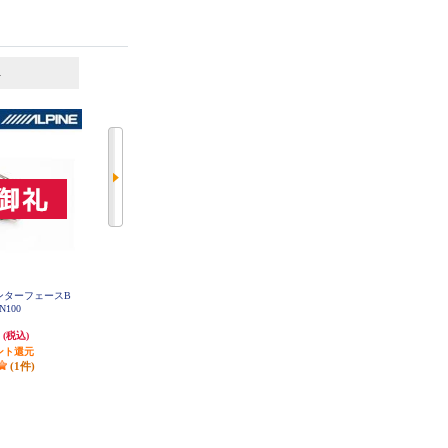
6
7
位
位
位
インターフェースB
ALPINE デリカD:5(H31/2～現在)専
ALPINE HDMI Type E to A変換ケー
-N100
用 ビルトインHDMI/USB接続ユニ
ブル (純正カーナビ映像出力用) K
CU-610HE
ット KCU-T600HU
円
8,414円
2,696円
(税込)
(税込)
(税込)
ント還元
252円分ポイント還元
80円分ポイント還元
(1件)
発送目安:
5営業日
発送目安:
1ヶ月
(1件)