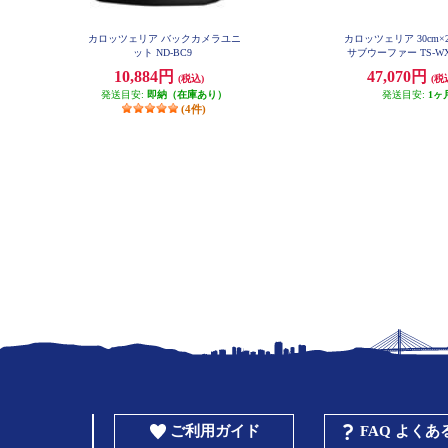
カロッツェリア バックカメラユニ
カロッツェリア 30cm
ット ND-BC9
サブウーファー TS-WX
10,884円
47,070円
(税込)
(税
発送目安:
即納（在庫あり）
発送目安:
1ヶ
(4件)
ご利用ガイド
FAQ よく