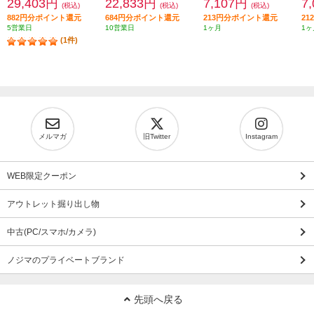
29,403円
22,833円
7,107円
7
(税込)
(税込)
(税込)
882円分ポイント還元
684円分ポイント還元
213円分ポイント還元
2
5営業日
10営業日
1ヶ月
1ヶ
(1件)
メルマガ
旧Twitter
Instagram
WEB限定クーポン
アウトレット掘り出し物
中古(PC/スマホ/カメラ)
ノジマのプライベートブランド
先頭へ戻る