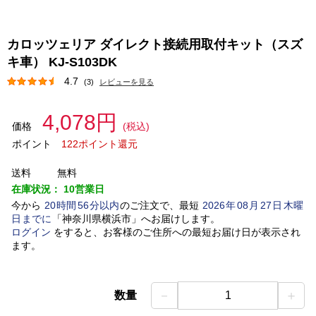
カロッツェリア ダイレクト接続用取付キット（スズ
キ車） KJ-S103DK
4.7
(3)
レビューを見る
4,078円
価格
(税込)
ポイント
122ポイント還元
送料
無料
在庫状況：
10営業日
今から
20
時間
56
分以内
のご注文で、最短
2026
年
08
月
27
日
木曜
日
までに
「
神奈川県横浜市
」
へお届けします。
ログイン
をすると、お客様のご住所への最短お届け日が表示され
ます。
－
＋
数量
1