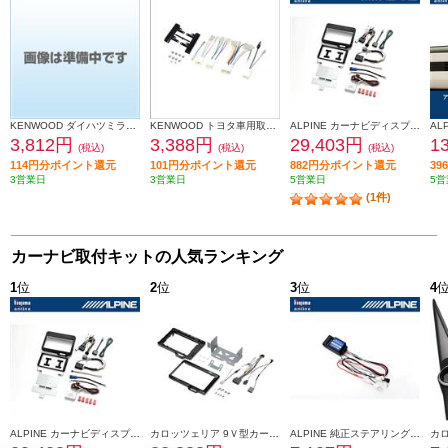
KENWOOD ダイハツミライース取付金具 UA-D71D
KENWOOD トヨタ車用取付キット UA-Y58D
ALPINE カーナビディスプレイオーディオ取付けキット N-BOX(JF5/6系)専用 KTX-XF11-NB-56-NR
3,812円
3,388円
29,403円
1
(税込)
(税込)
(税込)
114円分ポイント還元
101円分ポイント還元
882円分ポイント還元
3
3営業日
3営業日
5営業日
5営
(1件)
カーナビ取付キットの人気ランキング
1
位
2
位
3
位
4
ALPINE カーナビディスプレイオーディオ取付けキット N-BOX(JF5/6系)専用 KTX-XF11-NB-56-NR
カロッツェリア 9Ｖ型カーナビゲーション取付キット KLS-H902D-2
ALPINE 純正ステアリングリモートコントロールキット【フローティングビッグDA専用】 KTX-G601R