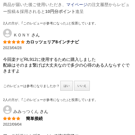
商品が届いた後ご使用いただき、
マイページ
の注文履歴からレビュ
ー投稿＆採用されると
10円分ポイント
進呈
2人の方が、｢このレビューが参考になった｣と投票しています。
ＫＯＮＹ
さん
カロッツェリア8インチナビ
2023/04/28
今回楽ナビRL912に使用するために購入しました
配線はそのまま繋げば大丈夫なので多少の心得のある人ならすぐで
きますよ
このレビューは参考になりましたか？
はい
いいえ
2人の方が、｢このレビューが参考になった｣と投票しています。
みみっつくん
さん
簡単接続
2022/09/04