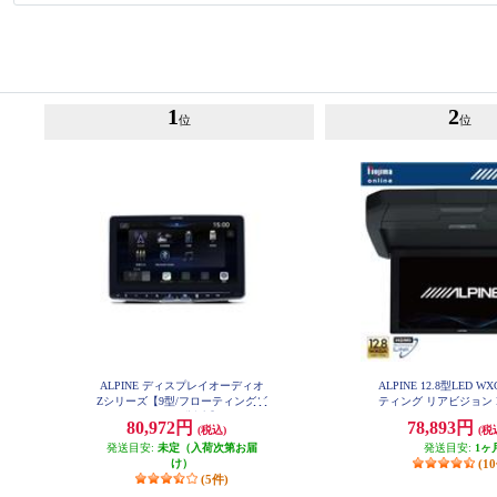
1
2
位
位
ALPINE ディスプレイオーディオ
ALPINE 12.8型LED W
Zシリーズ【9型/フローティングビ
ティング リアビジョン 
ッグDA/ハイレゾ対応】 DAF9Z
付き RXH12X2-
80,972円
78,893円
(税込)
(税
発送目安:
未定（入荷次第お届
発送目安:
1ヶ
け）
(1
(5件)