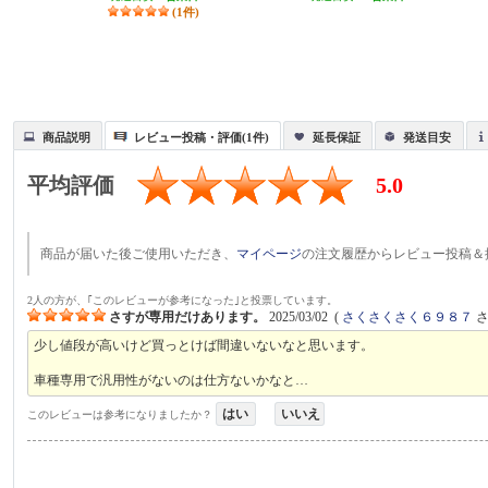
(1件)
商品説明
レビュー投稿・評価(1件)
延長保証
発送目安
平均評価
5.0
商品が届いた後ご使用いただき、
マイページ
の注文履歴からレビュー投稿＆
2人の方が、｢このレビューが参考になった｣と投票しています。
さすが専用だけあります。
2025/03/02
(
さくさくさく６９８７
さ
少し値段が高いけど買っとけば間違いないなと思います。
車種専用で汎用性がないのは仕方ないかなと…
はい
いいえ
このレビューは参考になりましたか？