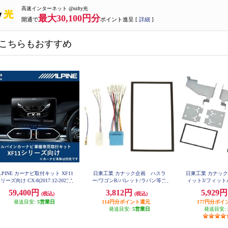
高速インターネット @nifty光
最大30,100円分
開通で
ポイント進呈 [
詳細
]
こちらもおすすめ
LPINE カーナビ取付キット XF11
日東工業 カナック企画 ハスラ
日東工業 カナッ
リーズ向け CX-8(2017.12-2020.1
ー/ワゴンR/パレット/ラパン等ス
ィット3/フィッ
2)専用 KTX-XF11-CX8-KG
ズキ2DIN汎用キット NKK-S71D
取付キット N
59,400円
3,812円
5,929
(税込)
(税込)
発送目安:
5営業日
114円分ポイント還元
177円分ポイ
発送目安:
5営業日
発送目安: