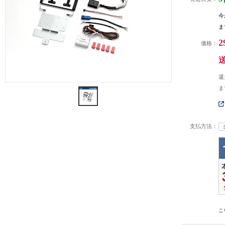
今
ま
2
価格：
還
ま
支払方法：
こ