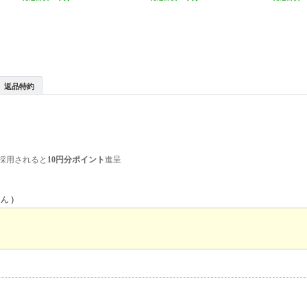
返品特約
採用されると
10円分ポイント
進呈
ん )