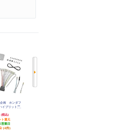
ク企画 ホンダフ
ALPINE カーナビ取付キット XF11
カロッツェリア ダイハツ ムーヴ
トハイブリット用
シリーズ向け CX-5(2017.2-2020.12)
キャンバス用 本体取付キット KJ
-D86D
KK-H83D
専用 KTX-XF11-CX5-KF
円
44,105円
3,667円
(税込)
(税込)
(税込)
ント還元
1,323円分ポイント還元
110円分ポイント還元
5営業日
発送目安:
5営業日
発送目安:
10営業日
(4件)