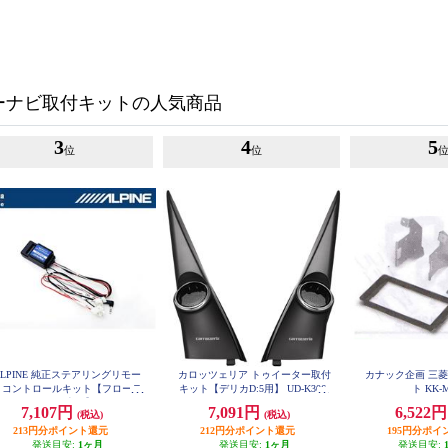
ーナビ取付キットの人気商品
3
4
5
位
位
ALPINE 純正ステアリングリモー
カロッツェリア トゥイーター取付
カナック企画 三
トコントロールキット【フローテ
キット【デリカD:5用】 UD-K306
ト KK-
ングビッグDA専用】 KTX-G601
7,107円
7,091円
6,522
(税込)
(税込)
R
213円分ポイント還元
212円分ポイント還元
195円分ポイ
発送目安:
1ヶ月
発送目安:
1ヶ月
発送目安: