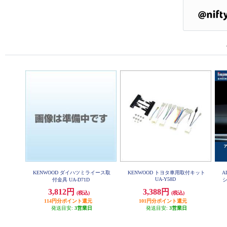
KENWOOD ダイハツミライース取
KENWOOD トヨタ車用取付キット
A
UA-Y58D
付金具 UA-D71D
シ
3,812円
3,388円
(税込)
(税込)
114円分ポイント還元
101円分ポイント還元
発送目安:
3営業日
発送目安:
3営業日