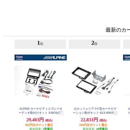
最新のカ
1
2
位
位
ALPINE カーナビディスプレイオ
カロッツェリア 9Ｖ型カーナビゲ
ーディオ取付けキット N-BOX(JF5/
ーション取付キット KLS-H902D-2
6系)専用 KTX-XF11-NB-56-NR
ィ
29,403円
22,833円
(税込)
(税込)
882円分ポイント還元
684円分ポイント還元
発送目安:
5営業日
発送目安:
10営業日