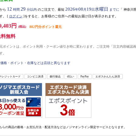
12
29
2026
08
19
水曜日
から
時間
分以内
のご注文で、最短
年
月
日
までに
「
神奈川
す。
[
ログイン
]をすると、お客様のご住所への最短お届け日が表示されます。
9,403円
(税込)
882円分ポイント還元
送料無料
元ポイントは、ポイント利用・クーポン値引き時に変わります。ご注文時「注文内容確認
す。
価格・ポイント・在庫などは店頭と異なります
クレジットカード
コンビニ決済
銀行振込
d払い
PayPay
エポスかんたん決済
ちらの商品の価格・お支払方法・配送方法などはノジマオンライン限定サービスとなります。