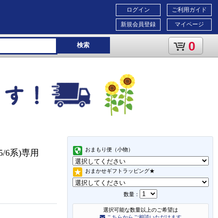
ログイン
ご利用ガイド
新規会員登録
マイページ
0
検索
おまもり便（小物）
/6系)専用
おまかせギフトラッピング★
数量：
選択可能な数量以上のご希望は
こちらからご相談いただけます