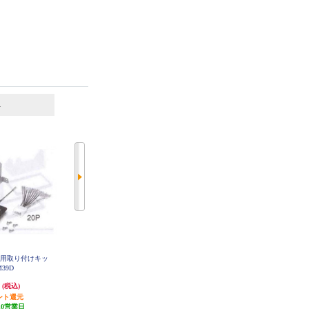
6
7
位
位
位
菱用取り付けキッ
カロッツェリア ダイハツ タフト
KENWOOD ホンダフリード用取付
M39D
用 ダイレクト接続用取付キット K
キット UA-H93D
J-D211DK
円
6,522円
5,760円
(税込)
(税込)
(税込)
ント還元
195円分ポイント還元
172円分ポイント還元
10営業日
発送目安:
10営業日
発送目安:
即納（在庫残りわず