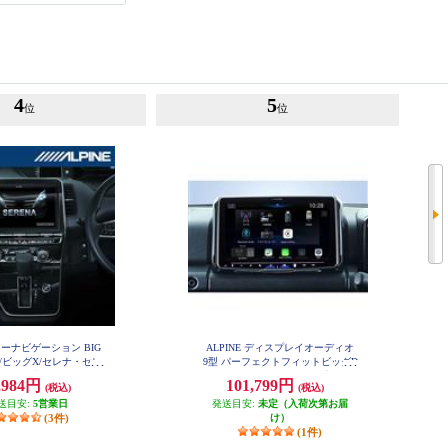
4
5
位
位
 カーナビゲーション BIG
ALPINE ディスプレイオーディオ
型/ビッグX/セレナ・セレ
9型 パーフェクトフィットビッグD
(C27後期)(2020.8-現在)
A ジムニージムニーシエラ専用 An
,984円
101,799円
(税込)
(税込)
droidAuto AppleCarPlay PF9DA-JI-6
11NX2-SE-27-L-AM
4
送目安:
5営業日
発送目安:
未定（入荷次第お届
(3件)
け）
(1件)