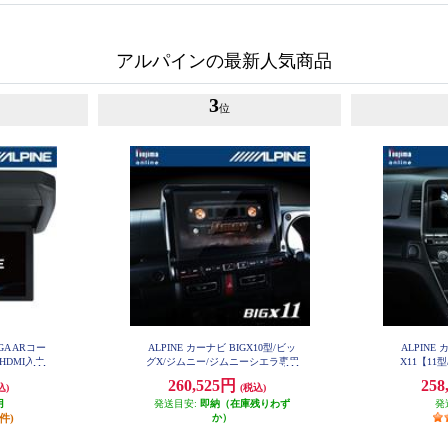
アルパインの最新人気商品
3
位
XGA ARコー
ALPINE カーナビ BIGX10型/ビッ
ALPINE
HDMI入力
グX/ジムニー/ジムニーシエラ専用
X11【11
EX10NX2-JI-64
L-B
ナe-POWER
260,525円
258
込)
(税込)
専用】 EX
月
発送目安:
即納（在庫残りわず
発
0件)
か）