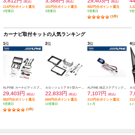
3,812円
3,388円
29,403円
4
(税込)
(税込)
(税込)
114円分ポイント還元
101円分ポイント還元
882円分ポイント還元
1,
3営業日
3営業日
5営業日
5営
(1件)
カーナビ取付キットの人気ランキング
1
位
2
位
3
位
4
ALPINE カーナビディスプレイオーディオ取付けキット N-BOX(JF5/6系)専用 KTX-XF11-NB-56-NR
カロッツェリア 9Ｖ型カーナビゲーション取付キット KLS-H902D-2
ALPINE 純正ステアリングリモートコントロールキット【フローティングビッグDA専用】 KTX-G601R
29,403円
22,833円
7,107円
7
(税込)
(税込)
(税込)
882円分ポイント還元
684円分ポイント還元
213円分ポイント還元
2
5営業日
10営業日
1ヶ月
1ヶ
(1件)