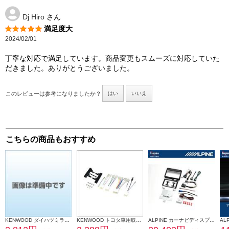
Dj Hiro
さん
満足度大
2024/02/01
丁寧な対応で満足しています。商品変更もスムーズに対応していた
だきました。ありがとうございました。
このレビューは参考になりましたか？
はい
いいえ
こちらの商品もおすすめ
KENWOOD ダイハツミライース取付金具 UA-D71D
KENWOOD トヨタ車用取付キット UA-Y58D
ALPINE カーナビディスプレイオーディオ取付けキット N-BOX(JF5/6系)専用 KTX-XF11-NB-56-NR