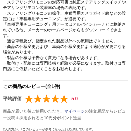
・ステアリングリモコンの対応可否は純正ステアリングスイッチ/ス
テアリングリモコン装着車の場合の表記です。
・ステアリングリモコンの操作、車種専用カメラガイド線などの設
定には「車種専用チューニング」が必要です。
「車種専用チューニング」用データはアルパインカーナビに格納さ
れている他、メーカーのホームページからもダウンロードできま
す。
・適合車種及び、指定された製品以外への流用はできません。
・商品の仕様変更および、車両の仕様変更により適応が変更になる
場合があります。
・製品の仕様は予告なく変更になる場合があります。
・取付け・配線には専門技術と経験が必要になります。取付けは専
門店にご依頼いただくことをお勧めします。
この商品のレビュー(全1件)
平均評価
5.0
商品が届いた後ご使用いただき、
マイページ
の注文履歴からレビュ
ー投稿＆採用されると
10円分ポイント
進呈
2人の方が、｢このレビューが参考になった｣と投票しています。