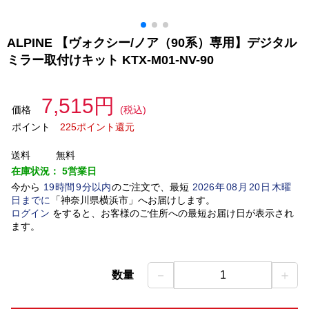
ALPINE 【ヴォクシー/ノア（90系）専用】デジタル
ミラー取付けキット KTX-M01-NV-90
7,515円
価格
(税込)
ポイント
225ポイント還元
送料
無料
在庫状況：
5営業日
今から
19
時間
9
分以内
のご注文で、最短
2026
年
08
月
20
日
木曜
日
までに
「
神奈川県横浜市
」
へお届けします。
ログイン
をすると、お客様のご住所への最短お届け日が表示され
ます。
－
＋
数量
1