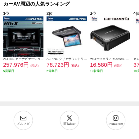
カーAV周辺の人気ランキング
1
位
2
位
3
位
4
ALPINE カーナビゲーションBIG X 11【11型/ビッグX/DVD/CDメカレス/デリカD:5専用 マイナーチェンジ後】 EX11NX2S-D5-1-AR
ALPINE クリアサウンドリアビジョンスピーカー搭載【10.1型/WSVGA液晶】 RSH10Z-LBS-B
カロッツェリア 600W×1 モノラルパワーアンプ GM-D8100
257,976円
78,723円
16,580円
3
(税込)
(税込)
(税込)
5営業日
5営業日
10営業日
10
メルマガ
旧Twitter
Instagram