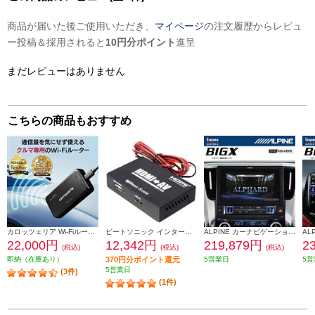
商品が届いた後ご使用いただき、
マイページ
の注文履歴からレビュ
ー投稿＆採用されると
10円分ポイント
進呈
まだレビューはありません
こちらの商品もおすすめ
カロッツェリア Wi-Fiルーター【車載用】 DCT-WR200D
ビートソニック インターフェースアダプター IF36
ALPINE カーナビゲーションBIG X 11【11型/ビッグX/DVD/CDメカレス/アルファード/ヴェルファイア（30系）専用】 EX11NX2S-AV-30
22,000円
12,342円
219,879円
2
(税込)
(税込)
(税込)
即納（在庫あり）
370円分ポイント還元
5営業日
5営
5営業日
(3件)
(1件)