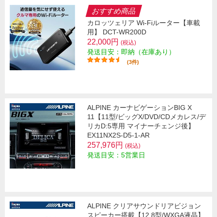
おすすめ商品
カロッツェリア Wi-Fiルーター【車載
用】 DCT-WR200D
22,000円
(税込)
発送目安：即納（在庫あり）
(3件)
ALPINE カーナビゲーションBIG X
11【11型/ビッグX/DVD/CDメカレス/デ
リカD:5専用 マイナーチェンジ後】
EX11NX2S-D5-1-AR
257,976円
(税込)
発送目安：5営業日
ALPINE クリアサウンドリアビジョン
スピーカー搭載【12.8型/WXGA液晶】