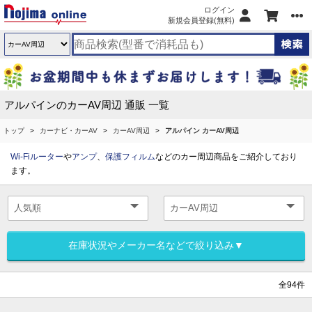
ログイン
新規会員登録(無料)
アルパインのカーAV周辺 通販 一覧
トップ
カーナビ・カーAV
カーAV周辺
アルパイン カーAV周辺
Wi-Fiルーター
や
アンプ
、
保護フィルム
などのカー周辺商品をご紹介しており
ます。
在庫状況やメーカー名などで絞り込み▼
全94件