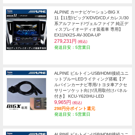
ALPINE カーナビゲーションBIG X
11【11型/ビッグX/DVD/CDメカレス/30
系アルファード/ヴェルファイア 純正デ
ィスプレイオーディオ装着車 専用】
EX11NX2S-AV-30DA-UP
279,231円
(税込)
発送目安：5営業日
ALPINE ビルトインUSB/HDMI接続ユニ
ットブルーLEDライティング搭載【ア
ルパインカーナビ専用/トヨタ車アクセ
サリーソケット向け/汎用取付けパネル
付き】 KCU-Y620HU-LED
9,965円
(税込)
298円分ポイント還元
発送目安：5営業日
ALPINE ビルトインUSB/HDMI接続ユニ