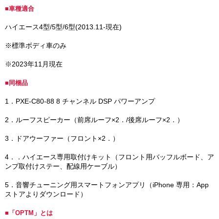
■車種適合
ハイエース4型/5型/6型(2013.11-現在)
※標準ボディ車のみ
※2023年11月現在
■同梱品
1．PXE-C80-88 8 チャンネル DSP パワーアンプ
2．ルーフスピーカー（前席ルーフ×2．/後席ルーフ×2．）
3．ドアウーファー（フロント×2．）
4．．ハイエース専用取付けキット（フロント用バッフルボード、ア
ンプ取付けステー、配線用ケーブル）
5．音響チューニング用スマートフォンアプリ（iPhone 専用：App
ストアよりダウンロード）
■「OPTM」とは