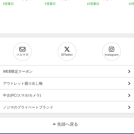
5営業日
5営業日
10営業日
10
メルマガ
旧Twitter
Instagram
WEB限定クーポン
アウトレット掘り出し物
中古(PC/スマホ/カメラ)
ノジマのプライベートブランド
先頭へ戻る