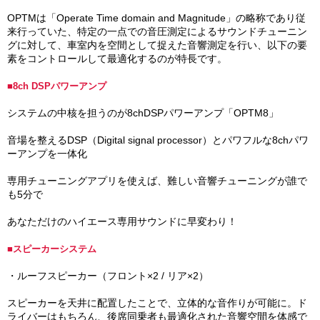
OPTMは「Operate Time domain and Magnitude」の略称であり従
来行っていた、特定の一点での音圧測定によるサウンドチューニン
グに対して、車室内を空間として捉えた音響測定を行い、以下の要
素をコントロールして最適化するのが特長です。
■8ch DSPパワーアンプ
システムの中核を担うのが8chDSPパワーアンプ「OPTM8」
音場を整えるDSP（Digital signal processor）とパワフルな8chパワ
ーアンプを一体化
専用チューニングアプリを使えば、難しい音響チューニングが誰で
も5分で
あなただけのハイエース専用サウンドに早変わり！
■スピーカーシステム
・ルーフスピーカー（フロント×2 / リア×2）
スピーカーを天井に配置したことで、立体的な音作りが可能に。ド
ライバーはもちろん、後席同乗者も最適化された音響空間を体感で