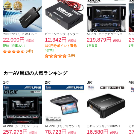
カロッツェリア Wi-Fiルーター【車載用】 DCT-WR200D
ビートソニック インターフェースアダプター IF36
ALPINE カーナビゲーションBIG X 11【11型/ビッグX/DVD/CDメカレス/アルファード/ヴェルファイア（30系）専用】 EX11NX2S-AV-30
22,000円
12,342円
219,879円
2
(税込)
(税込)
(税込)
即納（在庫あり）
370円分ポイント還元
5営業日
5営
5営業日
(3件)
(1件)
カーAV周辺の人気ランキング
1
位
2
位
3
位
4
ALPINE カーナビゲーションBIG X 11【11型/ビッグX/DVD/CDメカレス/デリカD:5専用 マイナーチェンジ後】 EX11NX2S-D5-1-AR
ALPINE クリアサウンドリアビジョンスピーカー搭載【10.1型/WSVGA液晶】 RSH10Z-LBS-B
カロッツェリア 600W×1 モノラルパワーアンプ GM-D8100
257,976円
78,723円
16,580円
3
(税込)
(税込)
(税込)