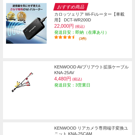
おすすめ商品
カロッツェリア Wi-Fiルーター【車載
用】 DCT-WR200D
22,000円
(税込)
発送目安：即納（在庫あり）
(3件)
KENWOOD AVプリアウト拡張ケーブル
KNA-25AV
4,480円
(税込)
発送目安：3営業日
KENWOOD リアカメラ専用端子変換ユ
ニット KNA-25CAM