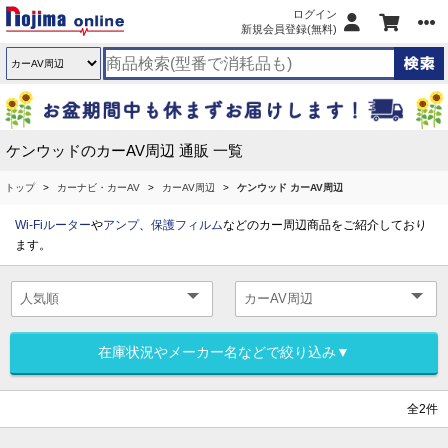
ログイン
新規会員登録(無料)
ケンウッドのカーAV周辺 通販 一覧
トップ
カーナビ・カーAV
カーAV周辺
ケンウッド カーAV周辺
Wi-Fiルーター
や
アンプ
、
保護フィルム
などのカー周辺商品をご紹介しており
ます。
在庫状況やメーカー名などで絞り込み▼
全2件