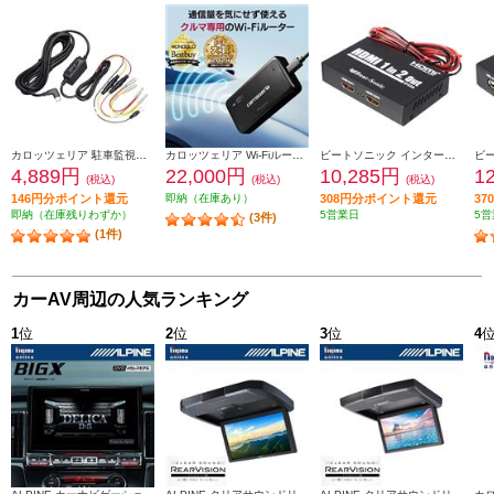
カロッツェリア 駐車監視用電源ユニット RD-DR003
カロッツェリア Wi-Fiルーター【車載用】 DCT-WR200D
ビートソニック インターフェースアダプター IF33A
4,889円
22,000円
10,285円
1
(税込)
(税込)
(税込)
146円分ポイント還元
即納（在庫あり）
308円分ポイント還元
3
即納（在庫残りわずか）
5営業日
5営
(3件)
(1件)
カーAV周辺の人気ランキング
1
位
2
位
3
位
4