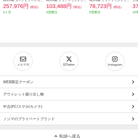
ALPINE カーナビゲーションBIG X 11【11型/ビッグX/DVD/CDメカレス/デリカD:5専用 マイナーチェンジ後】 EX11NX2S-D5-1-AR
ALPINE クリアサウンドリアビジョンスピーカー搭載【12.8型/WXGA液晶】 RXH12Z-LBS-B
ALPINE クリアサウンドリアビジョンスピーカー搭載【10.1型/WSVGA液晶】 RSH10Z-LBS-B
257,976円
103,488円
78,723円
3
(税込)
(税込)
(税込)
2ヶ月
5営業日
5営業日
10
メルマガ
旧Twitter
Instagram
WEB限定クーポン
アウトレット掘り出し物
中古(PC/スマホ/カメラ)
ノジマのプライベートブランド
先頭へ戻る