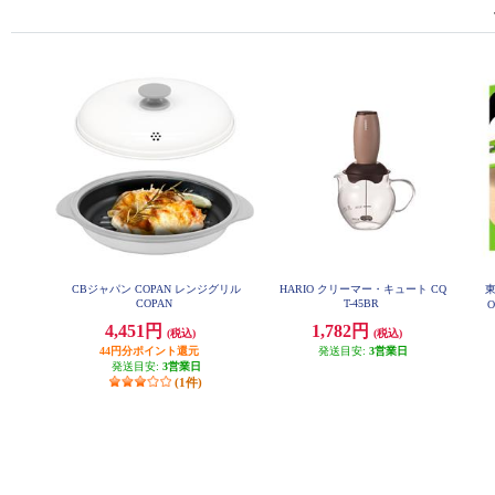
CBジャパン COPAN レンジグリル
HARIO クリーマー・キュート CQ
東
COPAN
T-45BR
4,451円
1,782円
(税込)
(税込)
44円分ポイント還元
発送目安:
3営業日
発送目安:
3営業日
(1件)