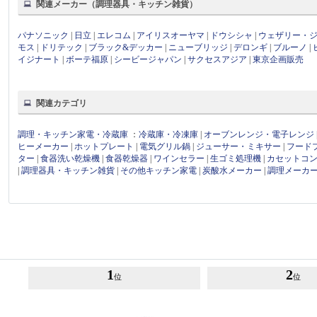
関連メーカー（調理器具・キッチン雑貨）
パナソニック
|
日立
|
エレコム
|
アイリスオーヤマ
|
ドウシシャ
|
ウェザリー・
モス
|
ドリテック
|
ブラック&デッカー
|
ニューブリッジ
|
デロンギ
|
ブルーノ
|
イジナート
|
ボーテ福原
|
シービージャパン
|
サクセスアジア
|
東京企画販売
関連カテゴリ
調理・キッチン家電・冷蔵庫
：
冷蔵庫・冷凍庫
|
オーブンレンジ・電子レンジ
ヒーメーカー
|
ホットプレート
|
電気グリル鍋
|
ジューサー・ミキサー
|
フード
ター
|
食器洗い乾燥機
|
食器乾燥器
|
ワインセラー
|
生ゴミ処理機
|
カセットコ
|
調理器具・キッチン雑貨
|
その他キッチン家電
|
炭酸水メーカー
|
調理メーカ
1
2
位
位