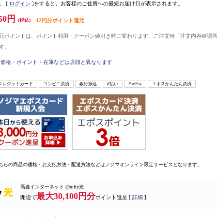
。
[
ログイン
]をすると、お客様のご住所への最短お届け日が表示されます。
50円
(税込)
42円分ポイント還元
元ポイントは、ポイント利用・クーポン値引き時に変わります。ご注文時「注文内容確認
す。
価格・ポイント・在庫などは店頭と異なります
クレジットカード
コンビニ決済
銀行振込
d払い
PayPay
エポスかんたん決済
ちらの商品の価格・お支払方法・配送方法などはノジマオンライン限定サービスとなります。
高速インターネット @nifty光
最大30,100円分
開通で
ポイント進呈 [
詳細
]