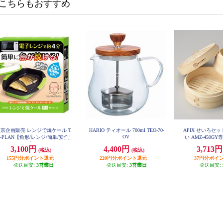
こちらもおすすめ
京企画販売 レンジで焼ケール T
HARIO ティオール 700ml TEO-70-
APIX せいろセ
OV
O-PLAN【角形/レンジ/簡単/安全/
い AMZ-450GY専
グリーン】 TKSM-33
3,100円
4,400円
3,713
(税込)
(税込)
155円分ポイント還元
220円分ポイント還元
37円分ポイ
発送目安:
3営業日
発送目安:
3営業日
発送目安: