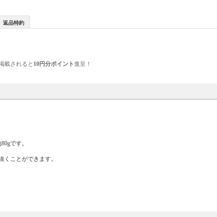
返品特約
掲載されると
10円分ポイント
進呈！
80gです。
抜くことができます。