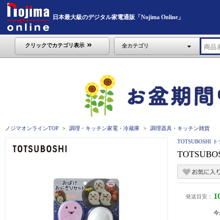
日本最大級のデジタル家電通販「Nojima Online」
クリックでカテゴリ表示
全カテゴリ
ノジマオンラインTOP
調理・キッチン家電・冷蔵庫
調理器具・キッチン雑貨
TOTSUBOSHI 
TOTSUB
1
発送目安：
今