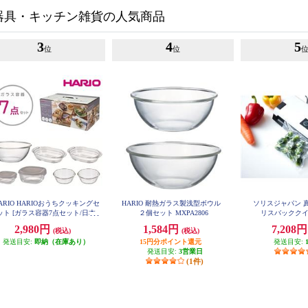
器具・キッチン雑貨の人気商品
3
4
5
位
位
ARIO HARIOおうちクッキングセ
HARIO 耐熱ガラス製浅型ボウル
ソリスジャパン 
ット [ガラス容器7点セット/日本
２個セット MXPA2806
リスバッククイッ
製] HOCK-26-TGR
2,980円
1,584円
7,208
(税込)
(税込)
発送目安:
即納（在庫あり）
15円分ポイント還元
発送目安:
発送目安:
3営業日
(1件)