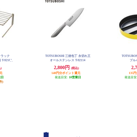
ッチンラック
TOTSUBOSHI 三徳包丁 永切れ王
TOTSUB
T-92164
オールステンレス T-92114
プルパ
2,800円
2,
)
(税込)
元
140円分ポイント還元
135
業日
発送目安:
10営業日
発送目安
件)