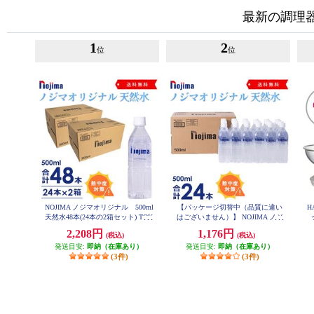
最新の調理
1
2
位
位
NOJIMA ノジマオリジナル 500ml
【パッケージ切替中（品質に違い
H
天然水48本(24本の2箱セット) TOK
はございません）】 NOJIMA ノジ
U2-ESNW500
マオリジナル 500ml天然水24本
2,208円
1,176円
(税込)
(税込)
セット ESNW500
発送目安:
即納（在庫あり）
発送目安:
即納（在庫あり）
(3件)
(3件)