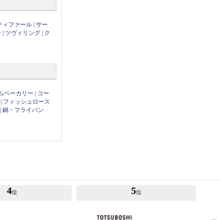
ティファール
|
サー
ー
|
ツヴィリング
|
ク
ムベーカリー
|
コー
|
フィッシュロース
|
鍋・フライパン
4
5
位
位