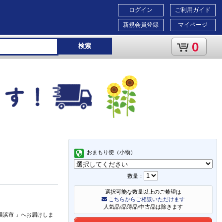
ログイン
ご利用ガイド
新規会員登録
マイページ
0
検索
おまもり便（小物）
数量：
選択可能な数量以上のご希望は
こちらからご相談いただけます
人気品/品薄品/中古品は除きます
横浜市
」
へお届けしま