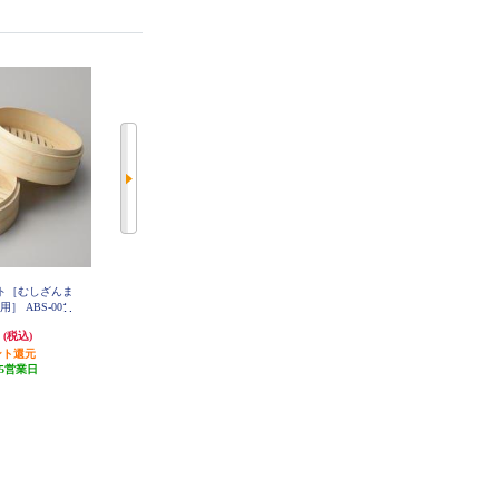
ット［むしざんま
象印マホービン ごますり器 ホワ
TOTSUBOSHI 逸品物創 ステンレ
用］ ABS-001
イト CB-BA10-WA
スザル【15cm】 T-92079
円
2,551円
1,000円
(税込)
(税込)
(税込)
ント還元
発送目安:
5営業日
50円分ポイント還元
5営業日
(1件)
発送目安:
10営業日