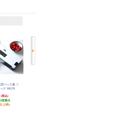
6
7
位
位
位
真空パック器 ソ
タニタ デジタルクッキングスケー
ドリテック サッとはかれる温度計
O-604
ク SK576
ル ココナッツホワイト KJ-114-W
H
円
1,035円
2,700円
(税込)
(税込)
(税込)
10営業日
51円分ポイント還元
135円分ポイント還元
(2件)
発送目安:
即納（在庫残りわず
発送目安:
3営業日
か）
(25件)