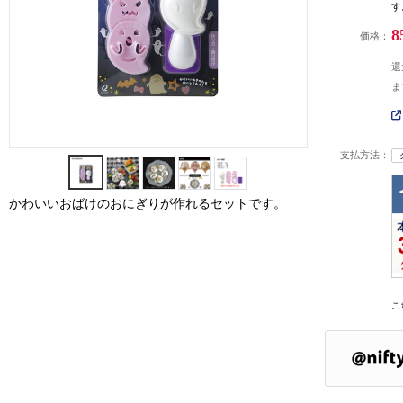
す
8
価格：
還
ま
支払方法：
かわいいおばけのおにぎりが作れるセットです。
こ