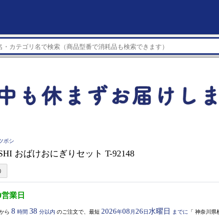
トツボシ
OSHI おばけおにぎりセット T-92148
0営業日
8
38
2026
08
26
水曜日
から
時間
分以内
のご注文で、最短
年
月
日
までに
「
神奈川県