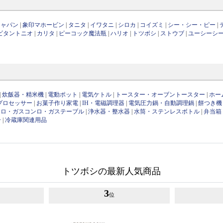
ジャパン
|
象印マホービン
|
タニタ
|
イワタニ
|
シロカ
|
コイズミ
|
シー・シー・ピー
|
ビタントニオ
|
カリタ
|
ピーコック魔法瓶
|
ハリオ
|
トツボシ
|
ストウブ
|
ユーシーシ
|
炊飯器・精米機
|
電動ポット
|
電気ケトル
|
トースター・オーブントースター
|
ホー
プロセッサー
|
お菓子作り家電
|
IH・電磁調理器
|
電気圧力鍋・自動調理鍋
|
餅つき機
ンロ・ガスコンロ・ガステーブル
|
浄水器・整水器
|
水筒・ステンレスボトル
|
弁当箱
ー
|
冷蔵庫関連用品
トツボシの最新人気商品
3
位