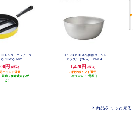
OSHI センターエッグトリ
TOTSUBOSHI 逸品物創 ステンレ
ン/IH対応 T-021
スボウル【21cm】 T-92084
700円
1,420円
(税込)
(税込)
円分ポイント還元
71円分ポイント還元
:
即納（在庫残りわず
発送目安:
10営業日
か）
商品をもっと見る