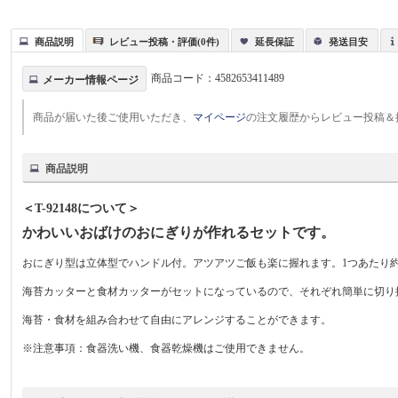
商品説明
レビュー投稿・評価(0件)
延長保証
発送目安
商品コード：
4582653411489
メーカー情報ページ
商品が届いた後ご使用いただき、
マイページ
の注文履歴からレビュー投稿＆
商品説明
＜T-92148について＞
かわいいおばけのおにぎりが作れるセットです。
おにぎり型は立体型でハンドル付。アツアツご飯も楽に握れます。1つあたり約
海苔カッターと食材カッターがセットになっているので、それぞれ簡単に切り
海苔・食材を組み合わせて自由にアレンジすることができます。
※注意事項：食器洗い機、食器乾燥機はご使用できません。