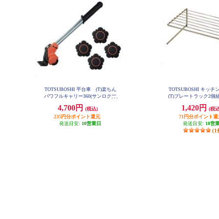
TOTSUBOSHI 平台車 (T)楽ちん
TOTSUBOSHI キ
パワフルキャリー360(サンロクマ
(T)プレートラック2個組 
ル) T-92185
4,700円
1,420円
(税込)
(税込
235円分ポイント還元
71円分ポイント還
発送目安:
10営業日
発送目安:
10営
(1