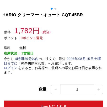
HARIO クリーマー・キュート CQT-45BR
1,782円
価格
(税込)
ポイント
0ポイント還元
送料
無料
在庫状況：
3営業日
今から
4
時間
59
分以内
のご注文で、最短
2026
年
08
月
15
日
土曜
日
までに
「
神奈川県横浜市
」
へお届けします。
ログイン
をすると、お客様のご住所への最短お届け日が表示され
ます。
－
＋
数量
1
カートに入れる