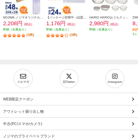
NOJIMA ノジマオリジナル 500ml天然水48本(24本の2箱セット) TOKU2-ESNW500
【パッケージ切替中（品質に違いはございません）】 NOJIMA ノジマオリジナル 500ml天然水24本セット ESNW500
HARIO HARIOおうちクッキングセット [ガラス容器7点セット/日本製] HOCK-26-TGR
2,208円
1,176円
2,980円
8
(税込)
(税込)
(税込)
即納（在庫あり）
即納（在庫あり）
即納（在庫あり）
8
3ヶ
(3件)
(3件)
メルマガ
旧Twitter
Instagram
WEB限定クーポン
アウトレット掘り出し物
中古(PC/スマホ/カメラ)
ノジマのプライベートブランド