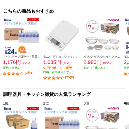
こちらの商品もおすすめ
【パッケージ切替中（品質に違いはございません）】 NOJIMA ノジマオリジナル 500ml天然水24本セット ESNW500
タニタ デジタルクッキングスケール ココナッツホワイト KJ-114-WH
HARIO HARIOおうちクッキングセット [ガラス容器7点セット/日本製] HOCK-26-TGR
1,176円
1,035円
2,980円
2
(税込)
(税込)
(税込)
即納（在庫あり）
51円分ポイント還元
即納（在庫あり）
即
即納（在庫残りわずか）
(3件)
(25件)
調理器具・キッチン雑貨の人気ランキング
1
位
2
位
3
位
4