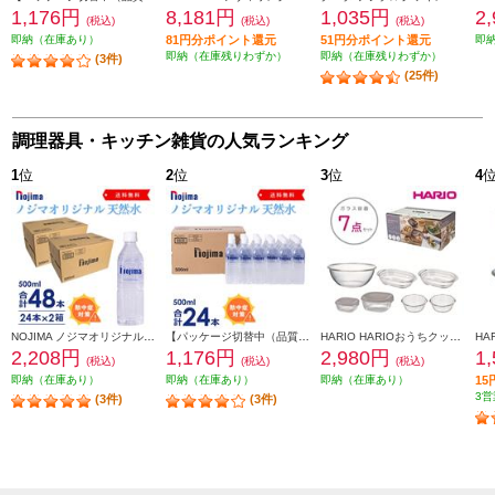
1,176円
8,181円
1,035円
2
(税込)
(税込)
(税込)
即納（在庫あり）
81円分ポイント還元
51円分ポイント還元
即
即納（在庫残りわずか）
即納（在庫残りわずか）
(3件)
(25件)
調理器具・キッチン雑貨の人気ランキング
1
位
2
位
3
位
4
NOJIMA ノジマオリジナル 500ml天然水48本(24本の2箱セット) TOKU2-ESNW500
【パッケージ切替中（品質に違いはございません）】 NOJIMA ノジマオリジナル 500ml天然水24本セット ESNW500
HARIO HARIOおうちクッキングセット [ガラス容器7点セット/日本製] HOCK-26-TGR
2,208円
1,176円
2,980円
1
(税込)
(税込)
(税込)
即納（在庫あり）
即納（在庫あり）
即納（在庫あり）
1
3営
(3件)
(3件)