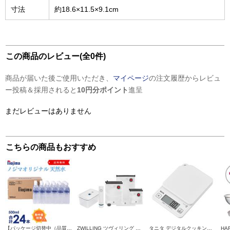
寸法
約18.6×11.5×9.1cm
この商品のレビュー(全0件)
商品が届いた後ご使用いただき、
マイページ
の注文履歴からレビュ
ー投稿＆採用されると
10円分ポイント
進呈
まだレビューはありません
こちらの商品もおすすめ
【パッケージ切替中（品質に違いはございません）】 NOJIMA ノジマオリジナル 500ml天然水24本セット ESNW500
ZWILLING ツヴィリング フレッシュ＆セーブ スターター7点セット 36815-006-0
タニタ デジタルクッキングスケール ココナッツホワイト KJ-114-WH