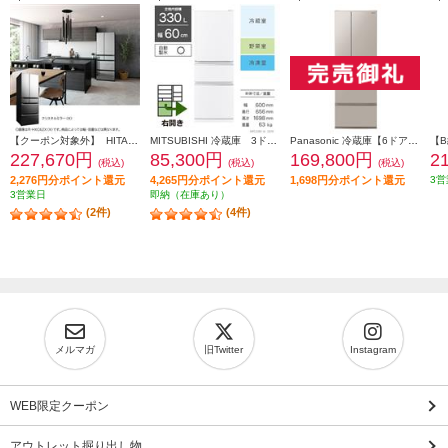
【クーポン対象外】 HITACHI 冷蔵庫【6ドア/観音開き/540L/クリスタルミラー】 ★大型配送対象商品 R-HXC54X-X
MITSUBISHI 冷蔵庫 3ドア/右開き/330L/ホワイト ★大型配送対象商品 MR-C33M-W
Panasonic 冷蔵庫【6ドア/観音開き/501L/ベージュ】★大型配送対象商品 NR-F50EX1-C
227,670円
85,300円
169,800円
2
(税込)
(税込)
(税込)
2,276円分ポイント還元
4,265円分ポイント還元
1,698円分ポイント還元
3営
3営業日
即納（在庫あり）
(2件)
(4件)
メルマガ
旧Twitter
Instagram
WEB限定クーポン
アウトレット掘り出し物