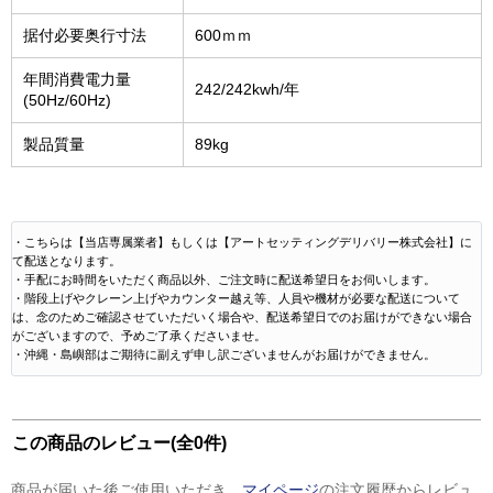
据付必要奥行寸法
600ｍｍ
年間消費電力量
242/242kwh/年
(50Hz/60Hz)
製品質量
89kg
・こちらは【当店専属業者】もしくは【アートセッティングデリバリー株式会社】に
て配送となります。
・手配にお時間をいただく商品以外、ご注文時に配送希望日をお伺いします。
・階段上げやクレーン上げやカウンター越え等、人員や機材が必要な配送について
は、念のためご確認させていただいく場合や、配送希望日でのお届けができない場合
がございますので、予めご了承くださいませ。
・沖縄・島嶼部はご期待に副えず申し訳ございませんがお届けができません。
この商品のレビュー(全0件)
商品が届いた後ご使用いただき、
マイページ
の注文履歴からレビュ