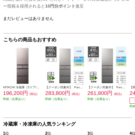
ー投稿＆採用されると
10円分ポイント
進呈
まだレビューはありません
こちらの商品もおすすめ
HITACHI 冷蔵庫［5ドア/右開き/470L/ブラストモーブグレー] ★大型配送対象商品 R-HWS47X-H
【クーポン対象外】 Panasonic 冷蔵庫 [AIエコナビ][奥まで見えるフルオープン]【5ドア/右開き/450L/シルバー】 ★大型配送対象商品 NR-E45RY3-S
【クーポン対象外】 Panasonic 冷蔵庫 [AIエコナビ][奥まで見えるフルオープン]【5ドア/右開き/410L/シルバー】 ★大型配送対象商品 NR-E41RY3-S
196,200円
283,800円
261,800円
2
(税込)
(税込)
(税込)
即納（在庫あり）
即納（在庫あり）
即納（在庫あり）
即
冷蔵庫・冷凍庫の人気ランキング
1
位
2
位
3
位
4