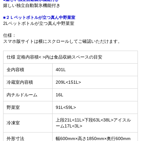
嬉しい独立自動製氷機能付き
■２Ｌペットボトルが立つ真ん中野菜室
2Lペットボトルが立つ真ん中野菜室
仕様：
スマホ版サイトは横にスクロールしてご確認いただけます。
仕様 定格内容積< >内は食品収納スペースの目安
全内容積
401L
冷蔵室内容積
209L<151L>
内チルドルーム
16L
野菜室
91L<59L>
上段21L<11L>下段63L<38L>アイスル
冷凍室
ーム17L<3L>
外形寸法
幅600mm×高さ1850mm×奥行600mm