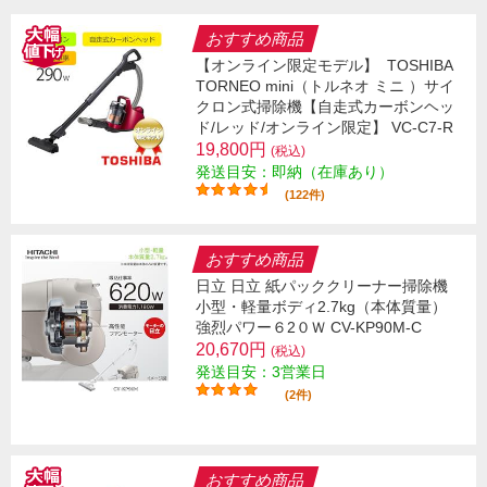
おすすめ商品
【オンライン限定モデル】
TOSHIBA
TORNEO mini（トルネオ ミニ ）サイ
クロン式掃除機【自走式カーボンヘッ
ド/レッド/オンライン限定】 VC-C7-R
19,800円
(税込)
発送目安：即納（在庫あり）
(122件)
おすすめ商品
日立 日立 紙パッククリーナー掃除機
小型・軽量ボディ2.7kg（本体質量）
強烈パワー６2０Ｗ CV-KP90M-C
20,670円
(税込)
発送目安：3営業日
(2件)
おすすめ商品