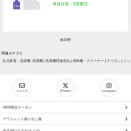
発送目安：3営業日
全23件
関連カテゴリ
生活家電・洗濯機
:
洗濯機
|
洗濯機関連用品
|
掃除機・クリーナー
|
アイロン
|
ミシ
メルマガ
旧Twitter
Instagram
WEB限定クーポン
アウトレット掘り出し物
中古(PC/スマホ/カメラ)