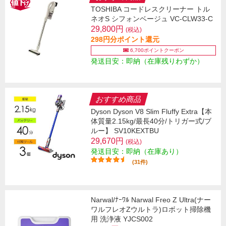
TOSHIBA コードレスクリーナー トル
ネオS シフォンベージュ VC-CLW33-C
29,800円
(税込)
298円分ポイント還元
6,700ポイントクーポン
発送目安：即納（在庫残りわずか）
おすすめ商品
Dyson Dyson V8 Slim Fluffy Extra【本
体質量2.15kg/最長40分/トリガー式/ブ
ルー】 SV10KEXTBU
29,670円
(税込)
発送目安：即納（在庫あり）
(31件)
Narwal/ﾅｰﾜﾙ Narwal Freo Z Ultra(ナー
ワルフレオZウルトラ)ロボット掃除機
用 洗浄液 YJCS002