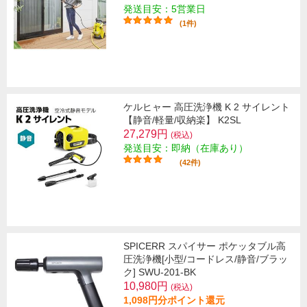
発送目安：5営業日
(1件)
ケルヒャー 高圧洗浄機 K 2 サイレント
【静音/軽量/収納楽】 K2SL
27,279円
(税込)
発送目安：即納（在庫あり）
(42件)
SPICERR スパイサー ポケッタブル高
圧洗浄機[小型/コードレス/静音/ブラッ
ク] SWU-201-BK
10,980円
(税込)
1,098円分ポイント還元