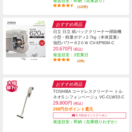
発送目安：即納（在庫あり）
(122件)
おすすめ商品
日立 日立 紙パッククリーナー掃除機
小型・軽量ボディ2.7kg（本体質量）
強烈パワー６2０Ｗ CV-KP90M-C
20,670円
(税込)
発送目安：3営業日
(2件)
おすすめ商品
TOSHIBA コードレスクリーナー トル
ネオS シフォンベージュ VC-CLW33-C
29,800円
(税込)
298円分ポイント還元
6,700ポイントクーポン
発送目安：即納（在庫残りわずか）