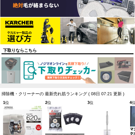
下取りならこちら
掃除機・クリーナーの 最新売れ筋ランキング
( 08日 07:21 更新 )
1
位
2
位
3
位
4