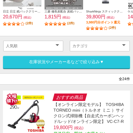
日立 日立 紙パッククリーナー掃除機 小型・軽量ボディ2.7kg（本体質量） 強烈パワー６2０Ｗ CV-KP90M-C
三菱 備長炭配合 炭紙パック 3枚入 MP-9A
SharkNinja スティッククリーナー EVOPOWER SYSTEM FIT+ [グレージュ] LC152JST
20,670円
1,815円
39,800円
1
(税込)
(税込)
(税込)
3,980円分ポイント還元
(2件)
(2件)
(2件)
在庫状況やメーカー名などで絞り込み▼
全24件
おすすめ商品
【オンライン限定モデル】
TOSHIBA
TORNEO mini（トルネオ ミニ ）サイ
クロン式掃除機【自走式カーボンヘッ
ド/レッド/オンライン限定】 VC-C7-R
19,800円
(税込)