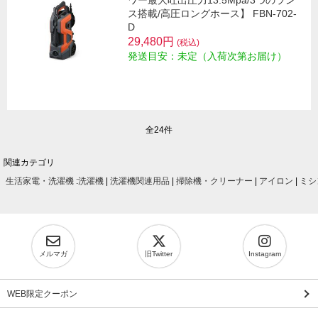
ス搭載/高圧ロングホース】 FBN-702-
D
29,480円
(税込)
発送目安：未定（入荷次第お届け）
全24件
関連カテゴリ
生活家電・洗濯機
:
洗濯機
|
洗濯機関連用品
|
掃除機・クリーナー
|
アイロン
|
ミシ
メルマガ
旧Twitter
Instagram
WEB限定クーポン