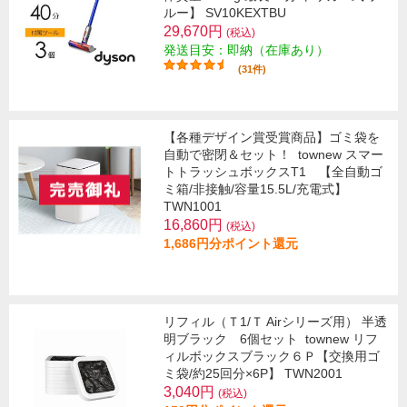
ルー】 SV10KEXTBU
29,670円
(税込)
発送目安：即納（在庫あり）
(31件)
【各種デザイン賞受賞商品】ゴミ袋を
自動で密閉＆セット！
townew スマー
トトラッシュボックスT1 【全自動ゴ
ミ箱/非接触/容量15.5L/充電式】
TWN1001
16,860円
(税込)
1,686円分ポイント還元
リフィル（Ｔ1/Ｔ Airシリーズ用） 半透
明ブラック 6個セット
townew リフ
ィルボックスブラック６Ｐ【交換用ゴ
ミ袋/約25回分×6P】 TWN2001
3,040円
(税込)