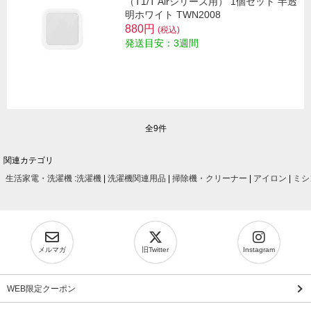
（T1/T Airシリーズ用） 1個セット 半透
明ホワイト TWN2008
880円
(税込)
発送目安：3週間
全9件
関連カテゴリ
生活家電・洗濯機
:
洗濯機
|
洗濯機関連用品
|
掃除機・クリーナー
|
アイロン
|
ミシ
メルマガ
旧Twitter
Instagram
WEB限定クーポン