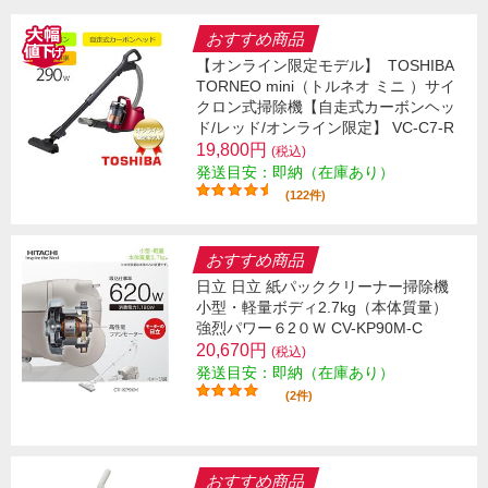
おすすめ商品
【オンライン限定モデル】
TOSHIBA
TORNEO mini（トルネオ ミニ ）サイ
クロン式掃除機【自走式カーボンヘッ
ド/レッド/オンライン限定】 VC-C7-R
19,800円
(税込)
発送目安：即納（在庫あり）
(122件)
おすすめ商品
日立 日立 紙パッククリーナー掃除機
小型・軽量ボディ2.7kg（本体質量）
強烈パワー６2０Ｗ CV-KP90M-C
20,670円
(税込)
発送目安：即納（在庫あり）
(2件)
おすすめ商品