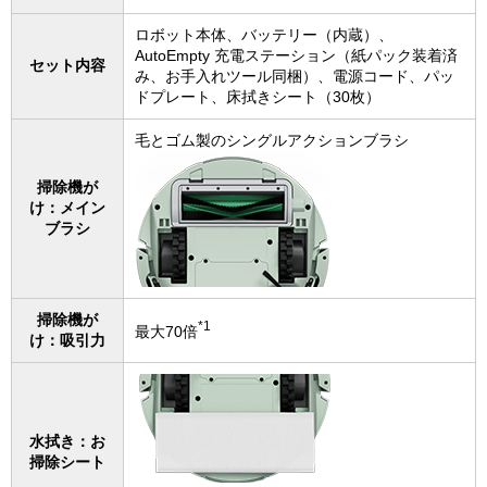
ロボット本体、バッテリー（内蔵）、
AutoEmpty 充電ステーション（紙パック装着済
セット内容
み、お手入れツール同梱）、電源コード、パッ
ドプレート、床拭きシート（30枚）
毛とゴム製のシングルアクションブラシ
掃除機が
け：メイン
ブラシ
掃除機が
*1
最大70倍
け：吸引力
水拭き：お
掃除シート