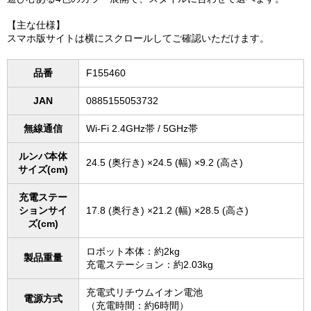
【主な仕様】
スマホ版サイトは横にスクロールしてご確認いただけます。
品番
F155460
JAN
0885155053732
無線通信
Wi-Fi 2.4GHz帯 / 5GHz帯
ルンバ本体
24.5 (奥行き) ×24.5 (幅) ×9.2 (高さ)
サイズ(cm)
充電ステー
ションサイ
17.8 (奥行き) ×21.2 (幅) ×28.5 (高さ)
ズ(cm)
ロボット本体：約2kg
製品重量
充電ステーション：約2.03kg
充電式リチウムイオン電池
電源方式
（充電時間：約6時間）