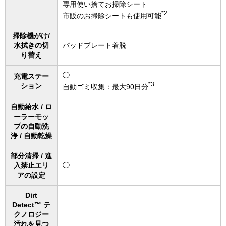
専用使い捨てお掃除シート
*2
市販のお掃除シートも使用可能
掃除機がけ/
水拭きの切
パッドプレート着脱
り替え
◯
充電ステー
*3
ション
自動ゴミ収集：最大90日分
自動給水 / ロ
ーラーモッ
―
プの自動洗
浄 / 自動乾燥
部分清掃 / 進
入禁止エリ
◯
アの設定
Dirt
Detect™ テ
クノロジー
汚れを見つ