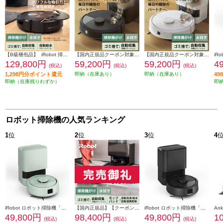
【B級梱包品】 iRobot 掃除機＆床拭きロボット Roomba（ルンバ）combo（コンボ）j9+【2in1/吸引力は最大2倍】 c975860
【国内正規品クーポン対象外】 iRobot ロボット掃除機 「ルンバ」105 Combo+ AutoEmpty（コンボ プラス オートエンプティ） 充電ステーション ブラック オンライン限定モデル Y351060
【国内正規品クーポン対象外】 iRobot ロボット掃除機 「ルンバ」105 Combo+ AutoEmpty （コンボ プラス オートエンプティ）充電ステーション ホワイト オンライン限定モデル Y351260
129,800円
59,200円
59,200円
4
(税込)
(税込)
(税込)
1,298円分ポイント還元
即納（在庫あり）
即納（在庫あり）
4
即納（在庫残りわずか）
即
ロボット掃除機の人気ランキング
1
位
2
位
3
位
4
iRobot ロボット掃除機「ルンバ」Mini（ミニ） 掃除機＆床拭きロボット + AutoEmpty （プラス オートエンプティ）充電ステーション 若葉 F155460
【国内正規品】【クーポン対象外】 iRobot ロボット掃除機 「ルンバ」 Plus 505 Combo + AutoWash(コンボ プラス オートウォッシュ)充電ステーション ブラック N185060
iRobot ロボット掃除機「ルンバ」Mini（ミニ） 掃除機＆床拭きロボット + AutoEmpty （プラス オートエンプティ）充電ステーション 黒 F155060
49,800円
98,400円
49,800円
1
(税込)
(税込)
(税込)