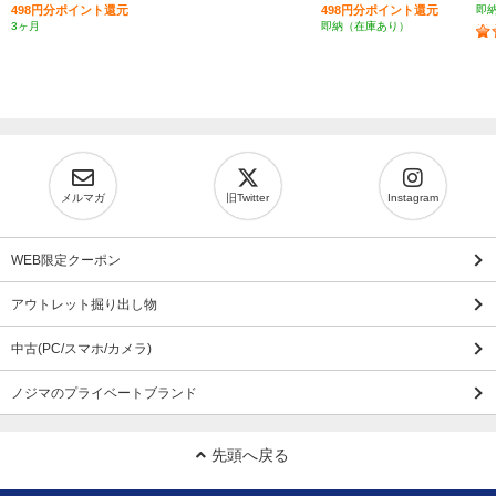
498円分ポイント還元
498円分ポイント還元
即
3ヶ月
即納（在庫あり）
メルマガ
旧Twitter
Instagram
WEB限定クーポン
アウトレット掘り出し物
中古(PC/スマホ/カメラ)
ノジマのプライベートブランド
先頭へ戻る