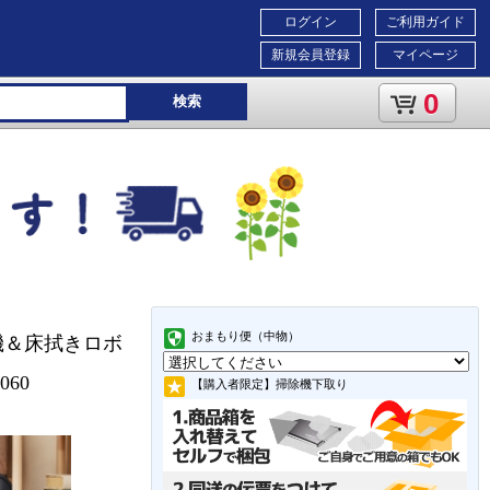
ログイン
ご利用ガイド
新規会員登録
マイページ
0
検索
おまもり便（中物）
掃除機＆床拭きロボ
060
【購入者限定】掃除機下取り