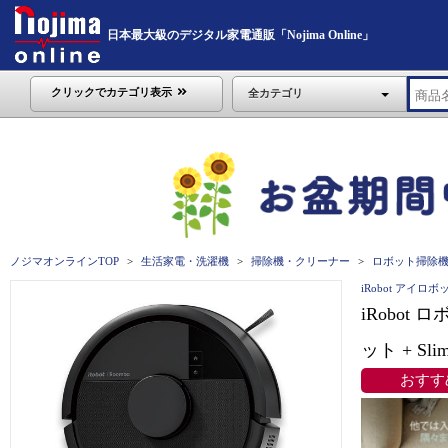
日本最大級のデジタル家電通販「Nojima Online」
クリックでカテゴリ表示
全カテゴリ
ノジマオンラインTOP
生活家電・洗濯機
掃除機・クリーナー
ロボット掃除
iRobot アイロボ
iRobot
ット + S
おすす