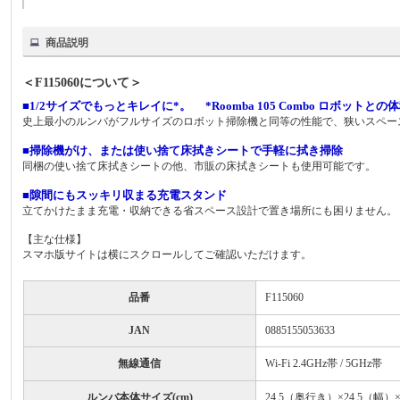
商品説明
＜F115060について＞
■1/2サイズでもっとキレイに*。 *Roomba 105 Combo ロボット
史上最小のルンバがフルサイズのロボット掃除機と同等の性能で、狭いスペー
■掃除機がけ、または使い捨て床拭きシートで手軽に拭き掃除
同梱の使い捨て床拭きシートの他、市販の床拭きシートも使用可能です。
■隙間にもスッキリ収まる充電スタンド
立てかけたまま充電・収納できる省スペース設計で置き場所にも困りません。
【主な仕様】
スマホ版サイトは横にスクロールしてご確認いただけます。
品番
F115060
JAN
0885155053633
無線通信
Wi-Fi 2.4GHz帯 / 5GHz帯
ルンバ本体サイズ(cm)
24.5（奥行き）×24.5（幅）