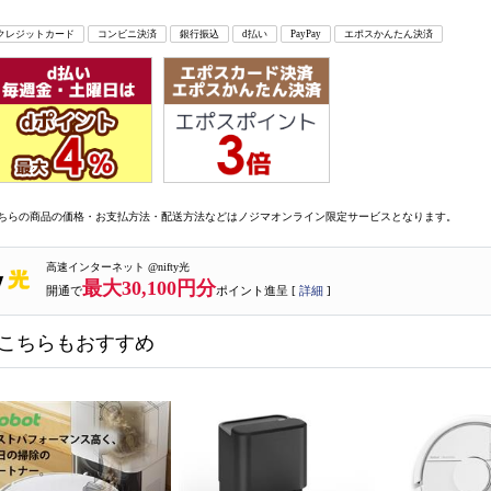
クレジットカード
コンビニ決済
銀行振込
d払い
PayPay
エポスかんたん決済
ちらの商品の価格・お支払方法・配送方法などはノジマオンライン限定サービスとなります。
高速インターネット @nifty光
最大30,100円分
開通で
ポイント進呈 [
詳細
]
こちらもおすすめ