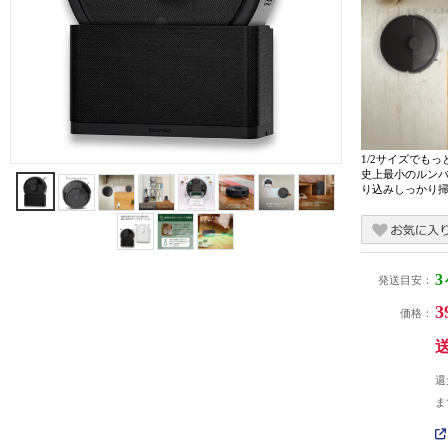
1/2サイズでも
史上最小のルン
り込みしっかり
発送目安：
3
価格：
還
ま