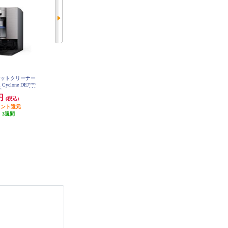
ボットクリーナー
iRobot ルンバPlus 515 Combo ロボ
【国内正規品クーポン対象外】 iR
 Cyclone DEX99
ット + AutoWash充電ステーション
obot ロボット掃除機 「ルンバ」10
E
ブラック N285060
5 Combo+ AutoEmpty （コンボ プ
0円
129,800円
59,200円
(税込)
(税込)
(税込)
ラス オートエンプティ）充電ステ
ポイント還元
1,298円分ポイント還元
ーション ホワイト オンライン限
発送目安:
即納（在庫あり）
:
3週間
発送目安:
5営業日
定モデル Y351260