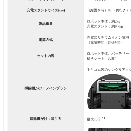
充電スタンドサイズ(cm)
（縦置き時）8.6（奥行き）×2
ロボット本体：約2kg
製品重量
充電スタンド：約0.7kg
充電式リチウムイオン電池
電源方式
（充電時間：約6時間）
ロボット本体、バッテリー（
セット内容
拭きシート（30枚）
毛とゴム製のシングルアク
掃除機がけ：メインブラシ
＊1
掃除機がけ：吸引力
最大70倍