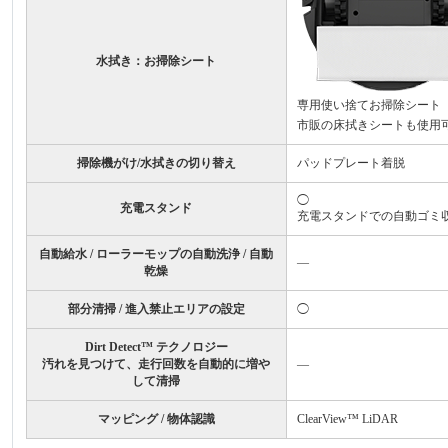
水拭き：お掃除シート
専用使い捨てお掃除シート
市販の床拭きシートも使用
掃除機がけ/水拭きの切り替え
パッドプレート着脱
◯
充電スタンド
充電スタンドでの自動ゴミ
自動給水 / ローラーモップの自動洗浄 / 自動
―
乾燥
部分清掃 / 進入禁止エリアの設定
◯
Dirt Detect™ テクノロジー
汚れを見つけて、走行回数を自動的に増や
―
して清掃
マッピング / 物体認識
ClearView™ LiDAR