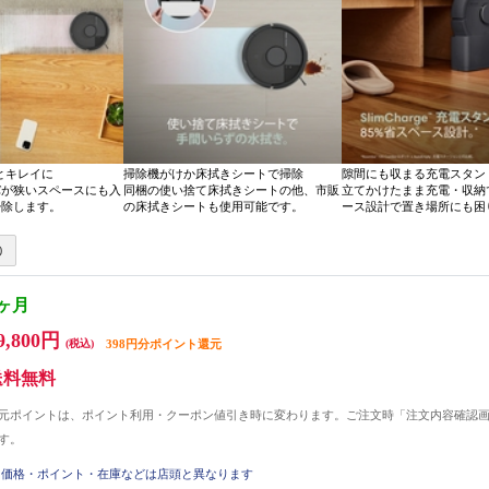
っとキレイに
掃除機がけか床拭きシートで掃除
隙間にも収まる充電スタン
バが狭いスペースにも入
同梱の使い捨て床拭きシートの他、市販
立てかけたまま充電・収納
掃除します。
の床拭きシートも使用可能です。
ース設計で置き場所にも困
3ヶ月
9,800円
(税込)
398円分ポイント還元
送料無料
元ポイントは、ポイント利用・クーポン値引き時に変わります。ご注文時「注文内容確認
す。
価格・ポイント・在庫などは店頭と異なります