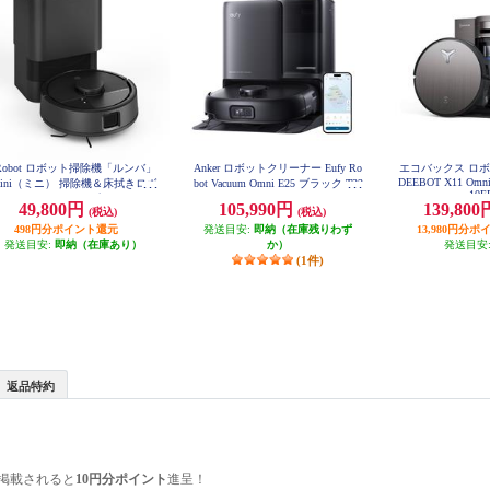
Robot ロボット掃除機「ルンバ」
Anker ロボットクリーナー Eufy Ro
エコバックス ロ
DEEBOT X11 Omni
ini（ミニ） 掃除機＆床拭きロボ
bot Vacuum Omni E25 ブラック T23
10E
53511
ト + AutoEmpty （プラス オート
49,800円
105,990円
139,80
(税込)
(税込)
エンプティ）充電ステーション 黒
F155060
498円分ポイント還元
発送目安:
即納（在庫残りわず
13,980円分
発送目安:
即納（在庫あり）
か）
発送目安
(1件)
返品特約
掲載されると
10円分ポイント
進呈！