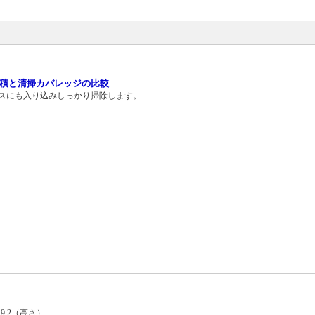
との体積と清掃カバレッジの比較
スにも入り込みしっかり掃除します。
×9.2（高さ）