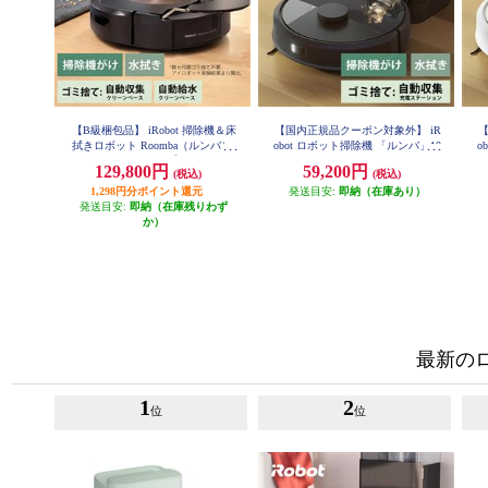
【B級梱包品】 iRobot 掃除機＆床
【国内正規品クーポン対象外】 iR
【
拭きロボット Roomba（ルンバ）c
obot ロボット掃除機 「ルンバ」10
o
ombo（コンボ）j9+【2in1/吸引力
5 Combo+ AutoEmpty（コンボ プ
5
129,800円
59,200円
(税込)
(税込)
は最大2倍】 c975860
ラス オートエンプティ） 充電ス
1,298円分ポイント還元
テーション ブラック オンライン
発送目安:
即納（在庫あり）
発送目安:
即納（在庫残りわず
限定モデル Y351060
か）
最新の
1
2
位
位