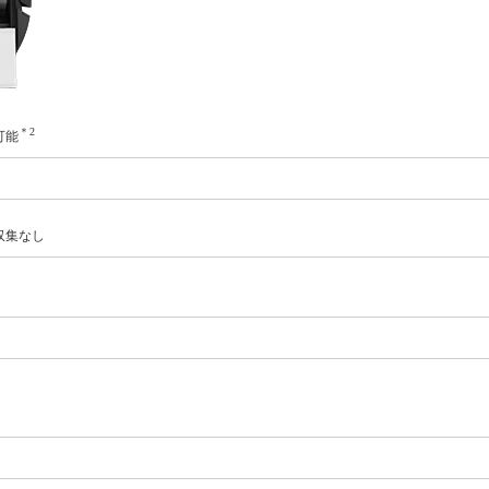
＊2
可能
収集なし