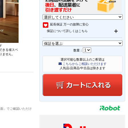
延長保証
万一の故障に安心
保証について詳しくはこちら
ド
できる省スペ
数量：
りません。
選択可能な数量以上のご希望は
こちらからご相談いただけます
人気品/品薄品/中古品は除きます
画面」でご確認いただけ