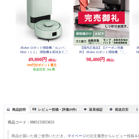
iRobot ロボット掃除機「ルンバ」
【国内正規品】【クーポン対象
i
Mini（ミニ） 掃除機＆床拭きロボ
外】 iRobot ロボット掃除機 「ル
M
ット + AutoEmpty （プラス オート
ンバ」 Plus 505 Combo + AutoWash
ッ
49,800円
98,400円
(税込)
(税込)
エンプティ）充電ステーション 若
(コンボ プラス オートウォッシュ)
498円分ポイント還元
葉 F155460
充電ステーション ブラック N1850
60
発送目安:
3ヶ月
商品説明
レビュー投稿・評価(0件)
延長保証
発送目安
商品コード：
0885155053633
商品が届いた後ご使用いただき、
マイページ
の注文履歴からレビュー投稿＆