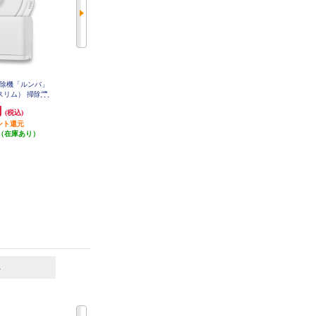
ト掃除機「ルンバ」
Anker ロボットクリーナー Eufy Ro
Narwal/ﾅｰﾜﾙ Narwal Freo Z10(ナーワ
ニ スリム） 掃除機
bot Vacuum Omni E25 ブラック T23
ルフレオゼットテン)ロボット掃除
53511
SlimCharge
機 YJCC020
円
105,990円
159,800円
(税込)
(税込)
(税込)
チャージ）充電ス
ント還元
115260
発送目安:
即納（在庫残りわず
発送目安:
即納（在庫あり）
（在庫あり）
か）
(1件)
(1件)
6
7
位
位
位