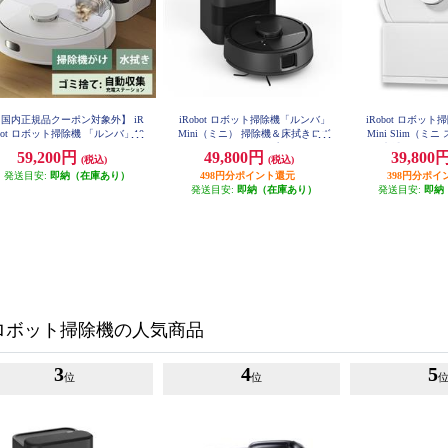
国内正規品クーポン対象外】 iR
iRobot ロボット掃除機「ルンバ」
iRobot ロボッ
bot ロボット掃除機 「ルンバ」10
Mini（ミニ） 掃除機＆床拭きロボ
Mini Slim（ミ
 Combo+ AutoEmpty （コンボ プ
ット + AutoEmpty （プラス オート
＆床拭きロボット + 
59,200円
49,800円
39,800
(税込)
(税込)
ラス オートエンプティ）充電ステ
エンプティ）充電ステーション 黒
（プラス スリム
F155060
ーション ホワイト オンライン限
発送目安:
即納（在庫あり）
498円分ポイント還元
398円分ポイ
タンド 白 F
定モデル Y351260
発送目安:
即納（在庫あり）
発送目安:
即納
ロボット掃除機の人気商品
3
4
5
位
位