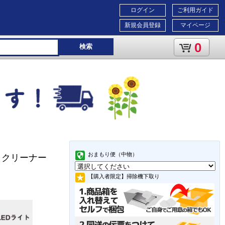
ログイン
ご利用ガイド
新規会員登録
マイページ
0
検索
おまもり便（中物）
ッククリーナー
【購入者限定】掃除機下取り