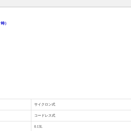
ク時）
サイクロン式
コードレス式
0.13L