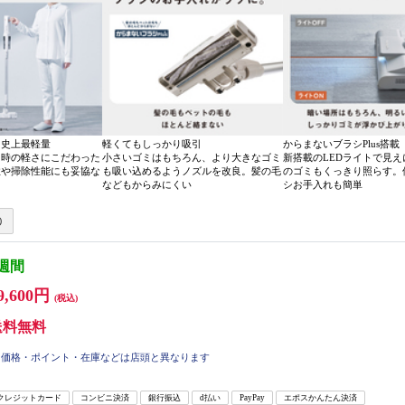
ス史上最軽量
軽くてもしっかり吸引
からまないブラシPlus搭載
た時の軽さにこだわった
小さいゴミはもちろん、より大きなゴミ
新搭載のLEDライトで見
性や掃除性能にも妥協な
も吸い込めるようノズルを改良。髪の毛
のゴミもくっきり照らす。
などもからみにくい
シお手入れも簡単
3週間
9,600円
(税込)
送料無料
価格・ポイント・在庫などは店頭と異なります
クレジットカード
コンビニ決済
銀行振込
d払い
PayPay
エポスかんたん決済