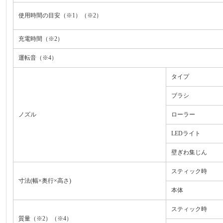
使用時間の目安（※1）（※2）
充電時間（※2）
運転音（※4）
タイプ
ブラシ
ノズル
ローラー
LEDライト
壁ぎわ集じん
スティック時
寸法(幅×奥行×高さ)
本体
スティック時
質量（※2）（※4）