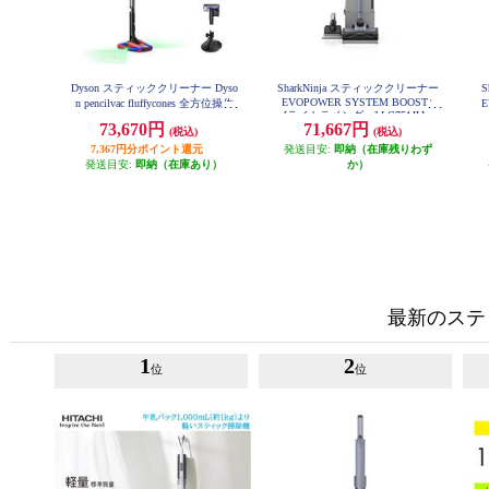
Dyson スティッククリーナー Dyso
SharkNinja スティッククリーナー
EVOPOWER SYSTEM BOOST+
n pencilvac fluffycones 全方位操作
E
[ライトラベンダー] LC751JLV
高性能LED ゴミ圧縮式 SV50-FC
73,670円
71,667円
(税込)
(税込)
7,367円分ポイント還元
発送目安:
即納（在庫残りわず
発送目安:
即納（在庫あり）
か）
最新のステ
1
2
位
位