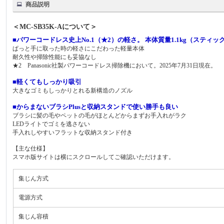
商品説明
＜MC-SB35K-Aについて＞
■パワーコードレス史上No.1（★2）の軽さ。 本体質量1.1kg（スティッ
ぱっと手に取った時の軽さにこだわった軽量本体
耐久性や掃除性能にも妥協なし
★2 Panasonic社製パワーコードレス掃除機において。2025年7月31日現在。
■軽くてもしっかり吸引
大きなゴミもしっかりとれる新構造のノズル
■からまないブラシPlusと収納スタンドで使い勝手も良い
ブラシに髪の毛やペットの毛がほとんどからまずお手入れがラク
LEDライトでゴミを逃さない
手入れしやすいフラットな収納スタンド付き
【主な仕様】
スマホ版サイトは横にスクロールしてご確認いただけます。
集じん方式
電源方式
集じん容積