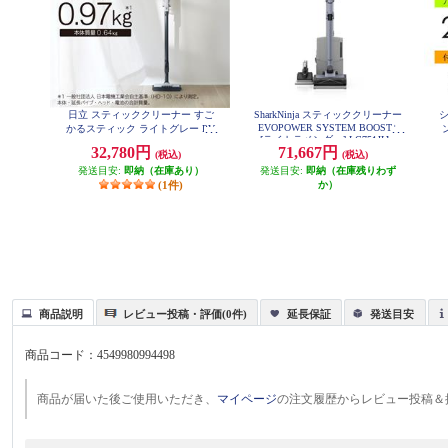
日立 スティッククリーナー すご
SharkNinja スティッククリーナー
EVOPOWER SYSTEM BOOST+
かるスティック ライトグレー PV-
[ライトラベンダー] LC751JLV
BS1M-H
32,780円
71,667円
(税込)
(税込)
発送目安:
即納（在庫あり）
発送目安:
即納（在庫残りわず
(1件)
か）
商品説明
レビュー投稿・評価(0件)
延長保証
発送目安
商品コード：
4549980994498
商品が届いた後ご使用いただき、
マイページ
の注文履歴からレビュー投稿＆