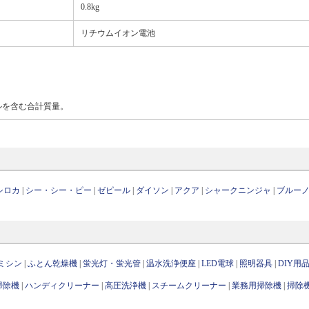
0.8kg
リチウムイオン電池
ルを含む合計質量。
シロカ
|
シー・シー・ピー
|
ゼピール
|
ダイソン
|
アクア
|
シャークニンジャ
|
ブルー
ミシン
|
ふとん乾燥機
|
蛍光灯・蛍光管
|
温水洗浄便座
|
LED電球
|
照明器具
|
DIY用
掃除機
|
ハンディクリーナー
|
高圧洗浄機
|
スチームクリーナー
|
業務用掃除機
|
掃除