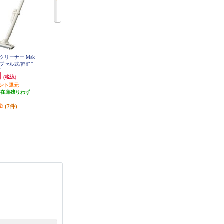
クリーナー Mak
TOSHIBA コードレスクリーナー
【クーポン対象外】 日立 日立 コ
カプセル式/軽量0.
トルネオS アッシュブラック VC-
ードレススティック掃除機 紙パッ
CLS13-K
 CL116DWI
ク式 ベージュ PKV-BK3P-C
円
20,667円
43,780円
(税込)
(税込)
(税込)
イント還元
発送目安:
即納（在庫残りわず
発送目安:
10営業日
（在庫残りわず
か）
）
(3件)
(7件)