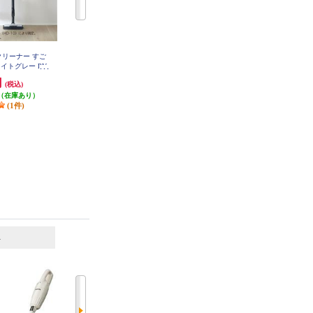
クリーナー すご
【クーポン対象外】 Panasonic 紙
【クーポン対象外】 Panasonic セ
イトグレー PV-
パック式クリーナー MC-PJ25G-C
パレート型コードレス掃除機（紙
-H
パック式） MC-NX500K-A
円
24,750円
69,300円
(税込)
(税込)
(税込)
（在庫あり）
発送目安:
即納（在庫残りわず
発送目安:
即納（在庫残りわず
(1件)
か）
か）
(1件)
6
7
位
位
位