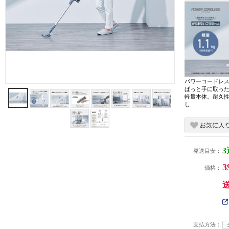
パワーコードレ
ぱっと手に取っ
軽量本体。耐久
し
発送目安：
3
価格：
支払方法：