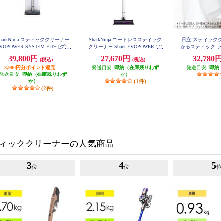
SharkNinja スティッククリーナー
SharkNinja コードレススティック
日立 スティック
VOPOWER SYSTEM FIT+ [グレ
クリーナー Shark EVOPOWER SY
かるスティック ラ
STEM ADV CS600JWH
BS1M
ージュ] LC152JST
39,800円
27,670円
32,780
(税込)
(税込)
3,980円分ポイント還元
発送目安:
即納（在庫残りわず
発送目安:
即納
発送目安:
即納（在庫残りわず
か）
か）
(1件)
(2件)
ィッククリーナーの人気商品
3
4
5
位
位