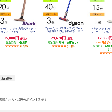
Dyson Dyson V8 Slim Fluffy Extra
シャークニンジャ 充電式サイクロ
マキタ スティック
【本体質量2.15kg/最長40分/トリガ
ンスティッククリーナー CH966J
ita【コードレス/
ー式/ブルー】 SV10KEXTBU
シリーズ【サイクロン式/コードレ
93kg/アイボリー】
15,000円
29,670円
12,830
(税込)
(税込)
ス/ライトコーラル】 CH966JLC
発送目安:
10営業日
発送目安:
即納（在庫あり）
1,283円分ポ
(22件)
(31件)
発送目安:
即納
か
返品特約
掲載されると
10円分ポイント
進呈！