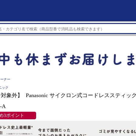
リーナー
ソニック
対象外】 Panasonic サイクロン式コードレススティ
K-A
め3ポイント