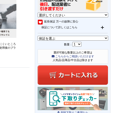
延長保証
万一の故障に安心
保証について詳しくはこちら
えにくいところ
数量：
使用後のブラ
選択可能な数量以上のご希望は
こちらからご相談いただけます
人気品/品薄品/中古品は除きます
高額下取りご希望なら