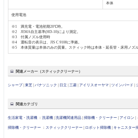
本体
使用電池
※1 満充電・電池初期20℃時。
※2 JEMA自主基準(HD-10)により測定。
※3 付属ノズル使用時
※4 運転音の表示は、JIS C 9108に準拠。
※5 本体質量は本体のみの質量。スティック時は本体・延長管・床用ノズ
関連メーカー（スティッククリーナー）
シャープ
|
東芝
|
パナソニック
|
日立
|
三菱
|
アイリスオーヤマ
|
ツインバード
|
関連カテゴリ
生活家電・洗濯機
：
洗濯機
|
洗濯機関連用品
|
掃除機・クリーナー
|
アイロン
|
掃除機・クリーナー
：
スティッククリーナー
|
ロボット掃除機
|
キャニスター