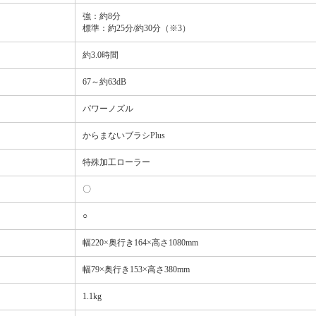
強：約8分
標準：約25分/約30分（※3）
約3.0時間
67～約63dB
パワーノズル
からまないブラシPlus
特殊加工ローラー
〇
○
幅220×奥行き164×高さ1080mm
幅79×奥行き153×高さ380mm
1.1kg