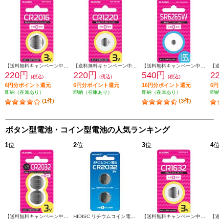
【送料無料キャンペーン中】 ELSONIC リチウムボタン電池【CR2016/水銀0使用】 ECP-CR2016
【送料無料キャンペーン中】 ELSONIC リチウムボタン電池【CR1220/水銀0使用】 ECP-CR1220
【送料無料キャンペーン中】 ELSONIC ボタン電池酸化銀ボタン電池【SR626SW/水銀0使用/1.5V】 ECP-SR626SW
220円
220円
540円
2
(税込)
(税込)
(税込)
6円分ポイント還元
6円分ポイント還元
16円分ポイント還元
6
即納（在庫あり）
即納（在庫あり）
即納（在庫あり）
即
(1件)
(3件)
ボタン型電池・コイン型電池の人気ランキング
1
位
2
位
3
位
4
【送料無料キャンペーン中】 ELSONIC ボタン電池リチウムボタン電池【CR2032/水銀0使用/3V/2個パック】 ECP-CR2032P2
HIDISC リチウムコイン電池 HDCR2032-3V2P
【送料無料キャンペーン中】 ELSONIC リチウムボタン電池【CR1632/水銀0使用】 ECP-CR1632