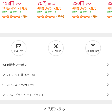
418円
70円
220円
3
(税込)
(税込)
(税込)
12円分ポイント還元
4円分ポイント還元
6円分ポイント還元
9
即納（在庫あり）
即納（在庫あり）
即納（在庫あり）
即
(2件)
(32件)
(3件)
メルマガ
旧Twitter
Instagram
WEB限定クーポン
アウトレット掘り出し物
中古(PC/スマホ/カメラ)
ノジマのプライベートブランド
先頭へ戻る