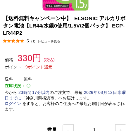
【送料無料キャンペーン中】 ELSONIC アルカリボ
タン電池【LR44/水銀0使用/1.5V/2個パック】 ECP-
LR44P2
5
(1)
レビューを見る
330円
価格
(税込)
ポイント
9ポイント還元
送料
無料
在庫状況：
〇
今から
23
時間
17
分以内
のご注文で、最短
2026
年
08
月
12
日
水曜
日
までに
「
神奈川県横浜市
」
へお届けします。
ログイン
をすると、お客様のご住所への最短お届け日が表示され
ます。
－
＋
数量
1