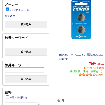
メーカー
ハイディスク(1)
全て表示
絞り込み
検索キーワード
絞り込み
HIDISC リチウムコイン電池 HDCR203
2-3V2P
70円
(税込)
除外キーワード
4円分ポイント還元
発送目安：即納（在庫あり）
(32件)
絞り込み
価格
0円～999円(1)
全1件
円 ～