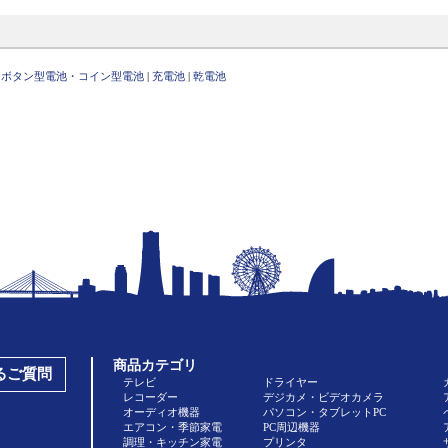
|
ボタン型電池・コイン型電池
|
充電池
|
乾電池
商品カテゴリ
あるご質問
テレビ
ドライヤー
レコーダー
デジカメ・ビデオカメラ
オーディオ機器
パソコン・タブレットPC
エアコン・季節家電
PC周辺機器
調理・キッチン家電
プリンタ