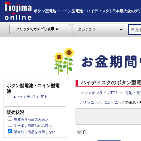
ボタン型電池・コイン型電池・ハイディスク | 日本最大級のデジタル家
クリックでカテゴリ表示
全カテゴリ
ハイディスクのボタン型電
ボタン型電池・コイン型電
池
ノジマオンラインTOP
電池・充
▲上のカテゴリに戻る
パナソニック
、
エルソニック
の電池・
販売状況
在庫あり商品のみ表示
クーポン有商品のみ表示
全1件
販売終了商品を表示しない