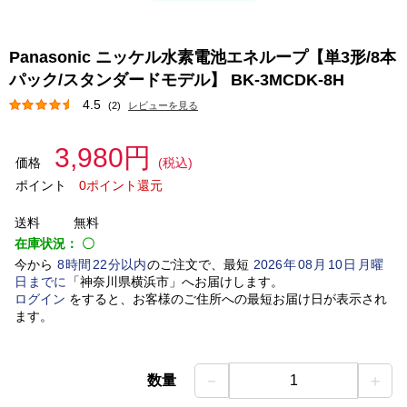
Panasonic ニッケル水素電池エネループ【単3形/8本
パック/スタンダードモデル】 BK-3MCDK-8H
4.5
(2)
レビューを見る
3,980円
価格
(税込)
ポイント
0ポイント還元
送料
無料
在庫状況：
〇
今から
8
時間
22
分以内
のご注文で、最短
2026
年
08
月
10
日
月曜
日
までに
「
神奈川県横浜市
」
へお届けします。
ログイン
をすると、お客様のご住所への最短お届け日が表示され
ます。
－
＋
数量
1