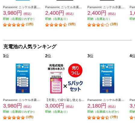
Panasonic ニッケル水素電池エネループ【単4形/8本パック/スタンダードモデル】 BK-4MCDK-8H
Panasonic ニッケル水素電池エネループ【単3形/4本パック/ハイエンドモデル】 BK-3HCD-4H
Panasonic ニッケル水素電池エネループ【単4形/4本パック/ハイエンドモデル】 BK-4HCD-4H
3,980円
2,400円
2,400円
1
(税込)
(税込)
(税込)
即納（在庫残りわずか）
即納（在庫あり）
即納（在庫あり）
即
(1件)
(9件)
(3件)
充電池の人気ランキング
1
位
2
位
3
位
4
Panasonic ニッケル水素電池エネループ【単4形/8本パック/スタンダードモデル】 BK-4MCDK-8H
【充電して繰り返し使える】 ELSONIC 【5パックセット】充電式電池【単3電池/4本入り/1000mAh】 ECKT3N4L-ESET
Panasonic ニッケル水素電池エネループ【単4形/4本パック/スタンダードモデル】 BK-4MCDK-4H
3,980円
3,000円
2,180円
3
(税込)
(税込)
(税込)
即納（在庫残りわずか）
即納（在庫あり）
即納（在庫残りわずか）
即
(1件)
(7件)