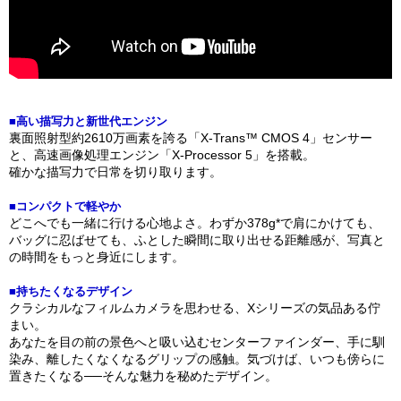
■高い描写力と新世代エンジン
裏面照射型約2610万画素を誇る「X-Trans™ CMOS 4」センサー
と、高速画像処理エンジン「X-Processor 5」を搭載。
確かな描写力で日常を切り取ります。
■コンパクトで軽やか
どこへでも一緒に行ける心地よさ。わずか378g*で肩にかけても、
バッグに忍ばせても、ふとした瞬間に取り出せる距離感が、写真と
の時間をもっと身近にします。
■持ちたくなるデザイン
クラシカルなフィルムカメラを思わせる、Xシリーズの気品ある佇
まい。
あなたを目の前の景色へと吸い込むセンターファインダー、手に馴
染み、離したくなくなるグリップの感触。気づけば、いつも傍らに
置きたくなる──そんな魅力を秘めたデザイン。