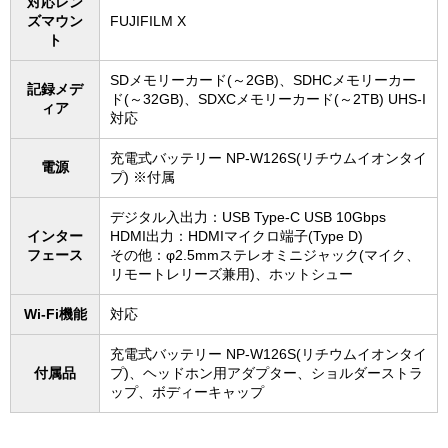
対応レン
ズマウン
FUJIFILM X
ト
SDメモリーカード(～2GB)、SDHCメモリーカー
記録メデ
ド(～32GB)、SDXCメモリーカード(～2TB) UHS-I
ィア
対応
充電式バッテリー NP-W126S(リチウムイオンタイ
電源
プ) ※付属
デジタル入出力：USB Type-C USB 10Gbps
インター
HDMI出力：HDMIマイクロ端子(Type D)
フェース
その他：φ2.5mmステレオミニジャック(マイク、
リモートレリーズ兼用)、ホットシュー
Wi-Fi機能
対応
充電式バッテリー NP-W126S(リチウムイオンタイ
付属品
プ)、ヘッドホン用アダプター、ショルダーストラ
ップ、ボディーキャップ