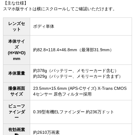
【主な仕様】
スマホ版サイトは横にスクロールしてご確認いただけます。
レンズセ
ボディ単体
ット
本体サイ
ズ
約82.8×118.4×46.8mm（最薄部31.9mm）
(H×W×D)
mm
約378g（バッテリー、メモリーカード含む）
本体重量
約329g（バッテリー、メモリーカード含まず）
撮像画面
23.5mm×15.6mm (APS-Cサイズ) X-Trans CMOS
サイズ
4センサー 原色フィルター採用
ビューフ
ァインダ
0.39型有機ELファインダー 約236万ドット
ー
有効画素
約2610万画素