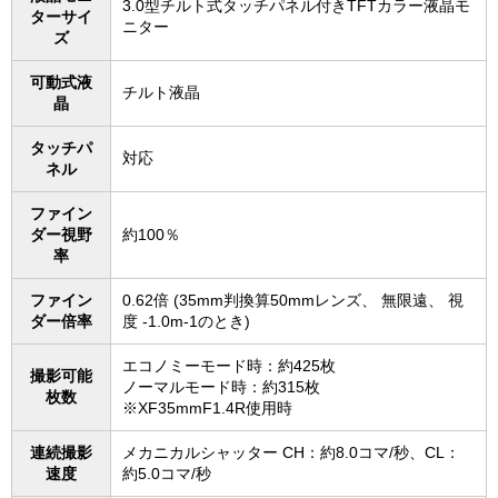
3.0型チルト式タッチパネル付きTFTカラー液晶モ
ターサイ
ニター
ズ
可動式液
チルト液晶
晶
タッチパ
対応
ネル
ファイン
ダー視野
約100％
率
ファイン
0.62倍 (35mm判換算50mmレンズ、 無限遠、 視
ダー倍率
度 -1.0m-1のとき)
エコノミーモード時：約425枚
撮影可能
ノーマルモード時：約315枚
枚数
※XF35mmF1.4R使用時
連続撮影
メカニカルシャッター CH：約8.0コマ/秒、CL：
速度
約5.0コマ/秒