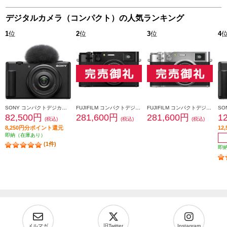
デジタルカメラ（コンパクト）の人気ランキング
1
位
2
位
3
位
4
SONY コンパクトデジカメ VLOGCAM ZV-1F【コンパクトで手軽なVlog専用機/超広角単焦点レンズ搭載/ブラック】 ZV-1F-BC
FUJIFILM コンパクトデジタルカメラ FUJIFILM X100VI ブラック F-X100VI-B-JP
FUJIFILM コンパクトデジタルカメラ FUJIFILM X100VI シルバー F-X100VI-S-JP
82,500円
281,600円
281,600円
1
(税込)
(税込)
(税込)
8,250円分ポイント還元
12
即納（在庫あり）
(1件)
即
メルマガ
旧Twitter
Instagram