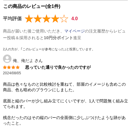
この商品のレビュー(全1件)
平均評価
4.0
商品が届いた後ご使用いただき、
マイページ
の注文履歴からレビュ
ー投稿＆採用されると
10円分ポイント
進呈
2人の方が、｢このレビューが参考になった｣と投票しています。
俺、俺だよ
さん
思っていた通りで良かったのですが
2024/08/05
商品は色々なものと比較検討を重ねて、部屋のイメージも含めこの
商品、色も暗めのブラウンにしました。
底面と縦のバーが少し組み立てにくいですが、1人で問題無く組み立
てられます。
残念だったのはその縦のバーの全面側に少しぶつけたような跡があ
ったこと。