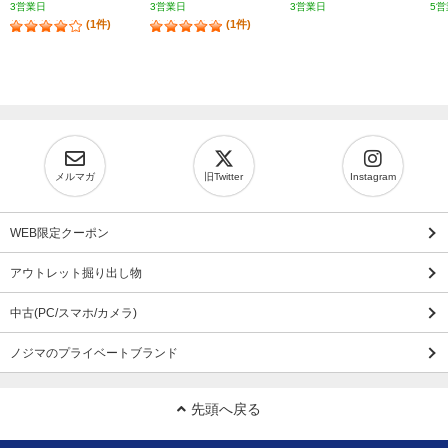
3営業日
3営業日
3営業日
5営
(1件)
(1件)
メルマガ
旧Twitter
Instagram
WEB限定クーポン
アウトレット掘り出し物
中古(PC/スマホ/カメラ)
ノジマのプライベートブランド
先頭へ戻る