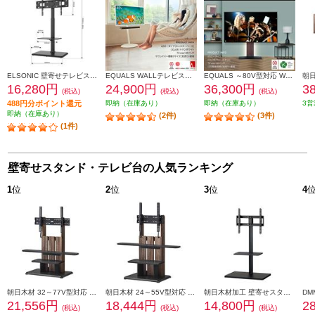
ELSONIC 壁寄せテレビスタンド ブラック ED-KYTS01
EQUALS WALLテレビスタンドA2ロータイプ ウォールナット WLTVL4238
EQUALS ～80V型対応 WALL TVStand V3ロータイプ ウォールナット EQUALS WLTVB5238
16,280円
24,900円
36,300円
3
(税込)
(税込)
(税込)
488円分ポイント還元
即納（在庫あり）
即納（在庫あり）
3営
即納（在庫あり）
(2件)
(3件)
(1件)
壁寄せスタンド・テレビ台の人気ランキング
1
位
2
位
3
位
4
朝日木材 32～77V型対応 キャスター付きフロアスタンド ダークブラウン WS-C690-DB
朝日木材 24～55V型対応 キャスター付きフロアスタンド ダークブラウン WS-C590-DB
朝日木材加工 壁寄せスタンド(SWING)【32～60V対応】 WSMB650BK
21,556円
18,444円
14,800円
2
(税込)
(税込)
(税込)