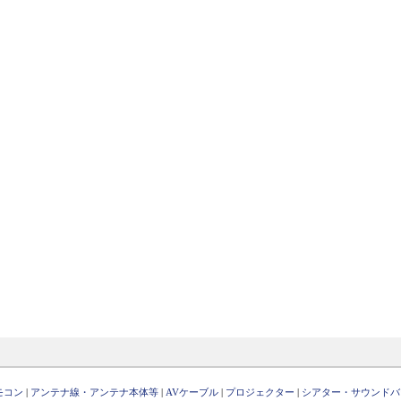
モコン
|
アンテナ線・アンテナ本体等
|
AVケーブル
|
プロジェクター
|
シアター・サウンドバ