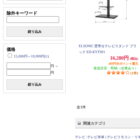
除外キーワード
絞り込み
ELSONIC 壁寄せテレビスタンド ブラ
価格
ック ED-KYTS01
15,000円～19,999円(1)
16,280円
(税込)
488円分ポイント還元
円 ～
発送目安：即納（在庫あり）
円
(1件)
絞り込み
全1件
関連カテゴリ
テレビ
:
テレビ本体
|
テレビリモコン・リ