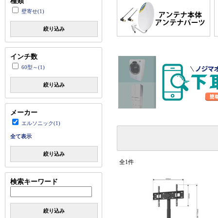
種類
壁寄せ(1)
絞り込み
インチ数
60型～(1)
絞り込み
メーカー
エルソニック(1)
全て表示
絞り込み
全1件
検索キーワード
絞り込み