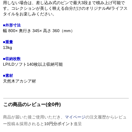
用しない場合は、差し込み式のピンで最大3段まで積み上げ可能で
す。コレクションが美しく映える自分だけのオリジナルAVライフス
タイルをお楽しみください。
■外形寸法
幅 800× 奥行き 345× 高さ 360（mm）
■重量
13kg
■収納枚数
LP/LDソフト140枚以上収納可能
■素材
天然木アカシア材
この商品のレビュー(全0件)
商品が届いた後ご使用いただき、
マイページ
の注文履歴からレビュ
ー投稿＆採用されると
10円分ポイント
進呈