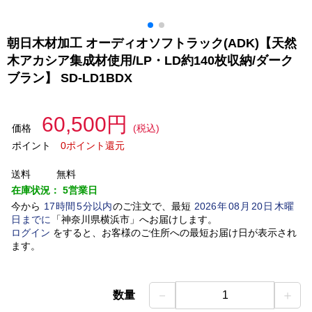
朝日木材加工 オーディオソフトラック(ADK)【天然
木アカシア集成材使用/LP・LD約140枚収納/ダーク
ブラン】 SD-LD1BDX
60,500円
価格
(税込)
ポイント
0ポイント還元
送料
無料
在庫状況：
5営業日
今から
17
時間
5
分以内
のご注文で、最短
2026
年
08
月
20
日
木曜
日
までに
「
神奈川県横浜市
」
へお届けします。
ログイン
をすると、お客様のご住所への最短お届け日が表示され
ます。
－
＋
数量
1