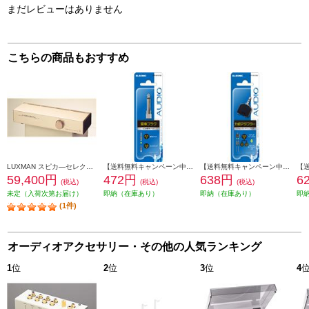
まだレビューはありません
こちらの商品もおすすめ
LUXMAN スピカ―セレクター AS-55
【送料無料キャンペーン中】 ELSONIC 変換プラグ 6.3φ標準プラグ 3.5φミニジャックと接続 EFP-AV101M
【送料無料キャンペーン中】 ELSONIC 分岐アダプター 3.5φステレオミニプラグ ステレオミニジャックX2へ分岐 EFP-AV108S
59,400円
472円
638円
6
(税込)
(税込)
(税込)
未定（入荷次第お届け）
即納（在庫あり）
即納（在庫あり）
即
(1件)
オーディオアクセサリー・その他の人気ランキング
1
位
2
位
3
位
4