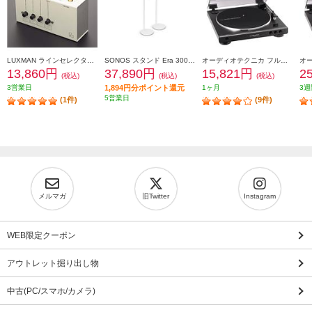
LUXMAN ラインセレクター AS-4-3
SONOS スタンド Era 300 Stand Pair (White) E30SPWW1
オーディオテクニカ フルオートターンテーブル ダークガンメタリック AT-LP60X-DGM
13,860円
37,890円
15,821円
2
(税込)
(税込)
(税込)
3営業日
1,894円分ポイント還元
1ヶ月
3週
5営業日
(1件)
(9件)
メルマガ
旧Twitter
Instagram
WEB限定クーポン
アウトレット掘り出し物
中古(PC/スマホ/カメラ)