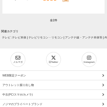
(1件)
全2件
関連カテゴリ
テレビ
:
テレビ本体
|
テレビリモコン・リモコン
|
アンテナ線・アンテナ本体等
|
A
メルマガ
旧Twitter
Instagram
WEB限定クーポン
アウトレット掘り出し物
中古(PC/スマホ/カメラ)
ノジマのプライベートブランド