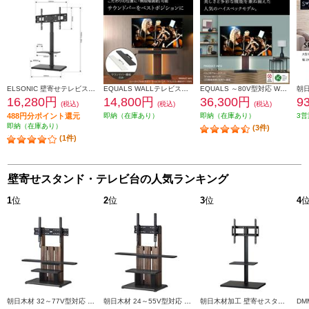
ELSONIC 壁寄せテレビスタンド ブラック ED-KYTS01
EQUALS WALLテレビスタンドV2・V3・V5対応サウンドバー棚板Lサイズ(幅108) サテンブラック M05000151
EQUALS ～80V型対応 WALL TVStand V3ロータイプ ウォールナット EQUALS WLTVB5238
16,280円
14,800円
36,300円
9
(税込)
(税込)
(税込)
488円分ポイント還元
即納（在庫あり）
即納（在庫あり）
3営
即納（在庫あり）
(3件)
(1件)
壁寄せスタンド・テレビ台の人気ランキング
1
位
2
位
3
位
4
朝日木材 32～77V型対応 キャスター付きフロアスタンド ダークブラウン WS-C690-DB
朝日木材 24～55V型対応 キャスター付きフロアスタンド ダークブラウン WS-C590-DB
朝日木材加工 壁寄せスタンド(SWING)【32～60V対応】 WSMB650BK