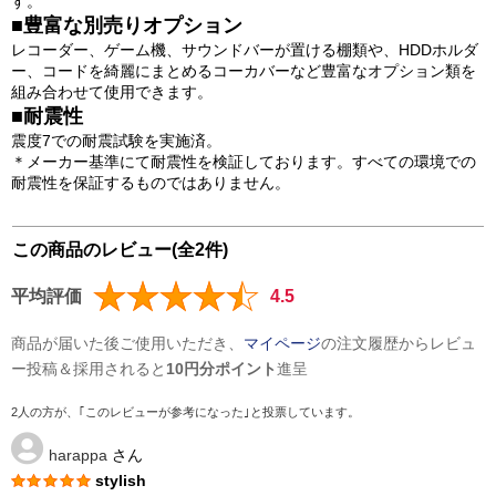
す。
■豊富な別売りオプション
レコーダー、ゲーム機、サウンドバーが置ける棚類や、HDDホルダ
ー、コードを綺麗にまとめるコーカバーなど豊富なオプション類を
組み合わせて使用できます。
■耐震性
震度7での耐震試験を実施済。
＊メーカー基準にて耐震性を検証しております。すべての環境での
耐震性を保証するものではありません。
この商品のレビュー(全2件)
平均評価
4.5
商品が届いた後ご使用いただき、
マイページ
の注文履歴からレビュ
ー投稿＆採用されると
10円分ポイント
進呈
2人の方が、｢このレビューが参考になった｣と投票しています。
harappa
さん
stylish