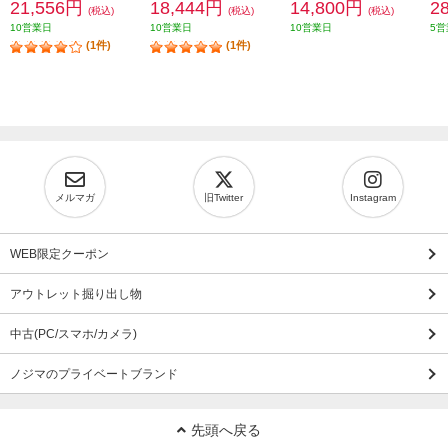
21,556円
18,444円
14,800円
2
(税込)
(税込)
(税込)
10営業日
10営業日
10営業日
5営
(1件)
(1件)
メルマガ
旧Twitter
Instagram
WEB限定クーポン
アウトレット掘り出し物
中古(PC/スマホ/カメラ)
ノジマのプライベートブランド
先頭へ戻る