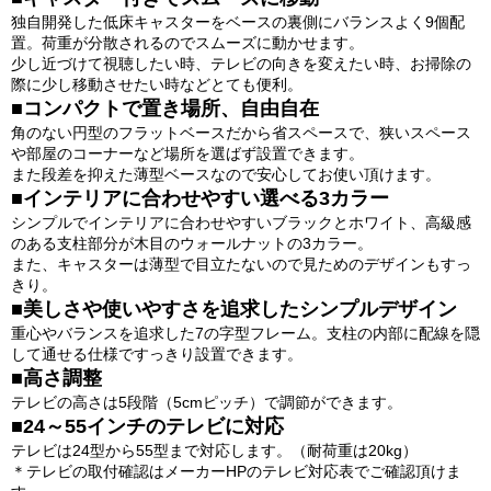
独自開発した低床キャスターをベースの裏側にバランスよく9個配
置。荷重が分散されるのでスムーズに動かせます。
少し近づけて視聴したい時、テレビの向きを変えたい時、お掃除の
際に少し移動させたい時などとても便利。
■コンパクトで置き場所、自由自在
角のない円型のフラットベースだから省スペースで、狭いスペース
や部屋のコーナーなど場所を選ばず設置できます。
また段差を抑えた薄型ベースなので安心してお使い頂けます。
■インテリアに合わせやすい選べる3カラー
シンプルでインテリアに合わせやすいブラックとホワイト、高級感
のある支柱部分が木目のウォールナットの3カラー。
また、キャスターは薄型で目立たないので見ためのデザインもすっ
きり。
■美しさや使いやすさを追求したシンプルデザイン
重心やバランスを追求した7の字型フレーム。支柱の内部に配線を隠
して通せる仕様ですっきり設置できます。
■高さ調整
テレビの高さは5段階（5cmピッチ）で調節ができます。
■24～55インチのテレビに対応
テレビは24型から55型まで対応します。（耐荷重は20kg）
＊テレビの取付確認はメーカーHPのテレビ対応表でご確認頂けま