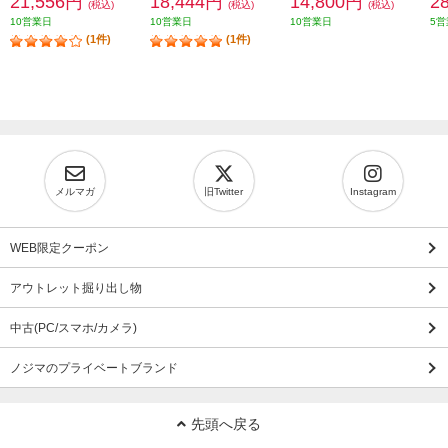
21,556円
18,444円
14,800円
2
(税込)
(税込)
(税込)
10営業日
10営業日
10営業日
5営
(1件)
(1件)
メルマガ
旧Twitter
Instagram
WEB限定クーポン
アウトレット掘り出し物
中古(PC/スマホ/カメラ)
ノジマのプライベートブランド
先頭へ戻る