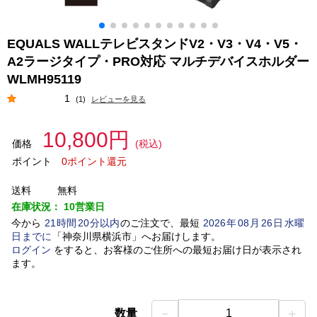
EQUALS WALLテレビスタンドV2・V3・V4・V5・
A2ラージタイプ・PRO対応 マルチデバイスホルダー
WLMH95119
1
(1)
レビューを見る
10,800円
価格
(税込)
ポイント
0ポイント還元
送料
無料
在庫状況：
10営業日
今から
21
時間
20
分以内
のご注文で、最短
2026
年
08
月
26
日
水曜
日
までに
「
神奈川県横浜市
」
へお届けします。
ログイン
をすると、お客様のご住所への最短お届け日が表示され
ます。
－
＋
数量
1