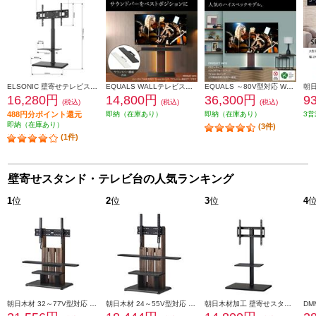
ELSONIC 壁寄せテレビスタンド ブラック ED-KYTS01
EQUALS WALLテレビスタンドV2・V3・V5対応サウンドバー棚板Lサイズ(幅108) サテンブラック M05000151
EQUALS ～80V型対応 WALL TVStand V3ロータイプ ウォールナット EQUALS WLTVB5238
16,280円
14,800円
36,300円
9
(税込)
(税込)
(税込)
488円分ポイント還元
即納（在庫あり）
即納（在庫あり）
3営
即納（在庫あり）
(3件)
(1件)
壁寄せスタンド・テレビ台の人気ランキング
1
位
2
位
3
位
4
朝日木材 32～77V型対応 キャスター付きフロアスタンド ダークブラウン WS-C690-DB
朝日木材 24～55V型対応 キャスター付きフロアスタンド ダークブラウン WS-C590-DB
朝日木材加工 壁寄せスタンド(SWING)【32～60V対応】 WSMB650BK