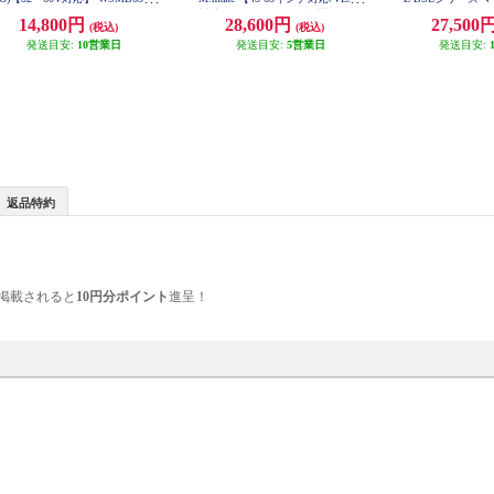
K
対応/キャスター付き/設置したま
ローポジションテレ
14,800円
28,600円
27,500
(税込)
(税込)
ま高さ調整可能/ブラック/2022年8
型テレビ対応) T
発送目安:
10営業日
月モデル】 DKS-LCS14
発送目安:
5営業日
発送目安:
返品特約
掲載されると
10円分ポイント
進呈！