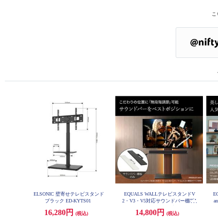
こ
ELSONIC 壁寄せテレビスタンド
EQUALS WALLテレビスタンドV
E
ブラック ED-KYTS01
2・V3・V5対応サウンドバー棚板L
a
サイズ(幅108) サテンブラック M0
16,280円
14,800円
(税込)
(税込)
5000151