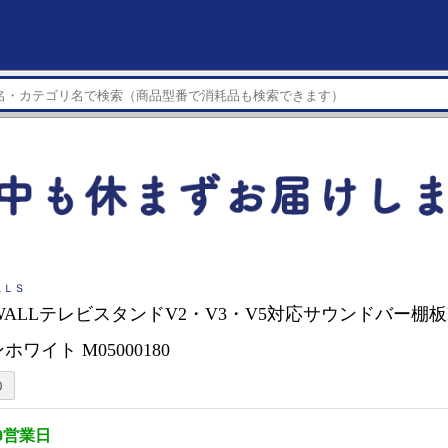
ＡＬＳ
S WALLテレビスタンドV2・V3・V5対応サウンドバー棚板
ンホワイト M05000180
0営業日