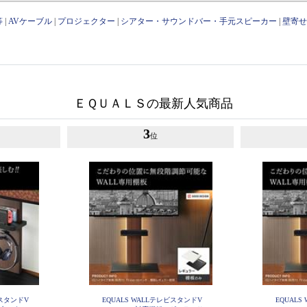
等
|
AVケーブル
|
プロジェクター
|
シアター・サウンドバー・手元スピーカー
|
壁寄
ＥＱＵＡＬＳの最新人気商品
3
位
ビスタンドV
EQUALS WALLテレビスタンドV
EQUAL