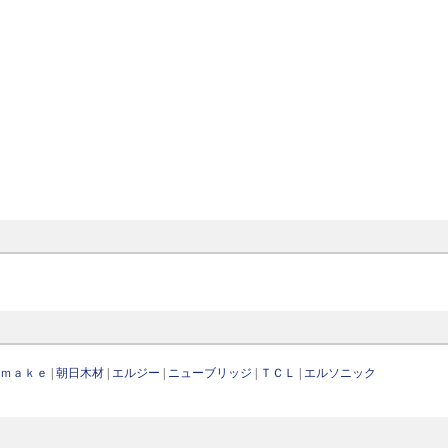
．ｍａｋｅ
|
朝日木材
|
エルジー
|
ニューブリッジ
|
ＴＣＬ
|
エルソニック