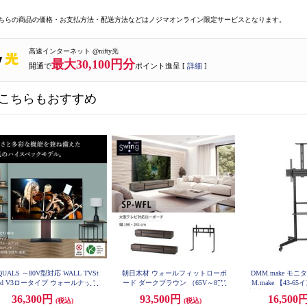
ちらの商品の価格・お支払方法・配送方法などはノジマオンライン限定サービスとなります。
高速インターネット @nifty光
最大30,100円分
開通で
ポイント進呈 [
詳細
]
こちらもおすすめ
QUALS ～80V型対応 WALL TVSt
朝日木材 ウォールフィットローボ
DMM.make モ
nd V3ロータイプ ウォールナット
ード ダークブラウン （65V～85V
M.make 【43-6
EQUALS WLTVB5238
対応) SP-WFL1960-DB
対応/キャスター付き
36,300円
93,500円
16,500
(税込)
(税込)
2年8月モデル】 