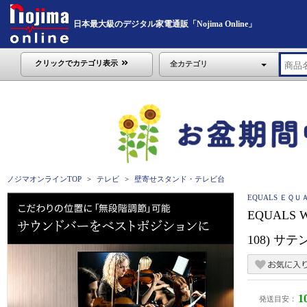
日本最大級のデジタル家電通販「Nojima Online」
クリックでカテゴリ表示
全カテゴリ
ノジマオンラインTOP
テレビ
壁寄せスタンド・テレビ台
EQUALS ＥＱＵ
EQUAL
108) サテ
1
発送目安：