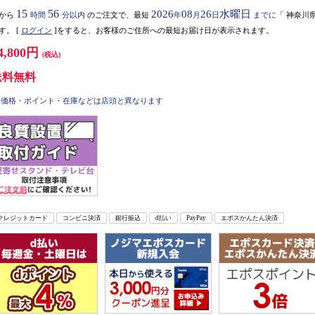
15
56
2026
08
26
水曜日
から
時間
分以内
のご注文で、最短
年
月
日
までに
「
神奈川
す。
[
ログイン
]をすると、お客様のご住所への最短お届け日が表示されます。
4,800円
(税込)
送料無料
価格・ポイント・在庫などは店頭と異なります
クレジットカード
コンビニ決済
銀行振込
d払い
PayPay
エポスかんたん決済