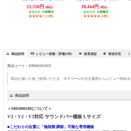
ウン WS-C690-DB
ウン WS-C590-DB
21,556円
18,444円
(税込)
(税込)
発送目安:
10営業日
発送目安:
10営業日
(1件)
(1件)
商品説明
レビュー投稿・評価(0件)
延長保証
発送目安
商品コード：
4589443452035
商品が届いた後ご使用いただき、
マイページ
の注文履歴からレビュー投稿＆
商品説明
＜M05000180について＞
V3・V2・V5対応 サウンドバー棚板 Lサイズ
■こだわりの位置に「無段階 調節」可能な専用棚板