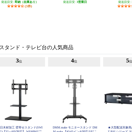
発送目安:
即納（在庫あり）
発送目安:
3営業日
発送目安:
(3件)
スタンド・テレビ台の人気商品
3
4
5
位
位
日木材加工 壁寄せスタンド(SWI
DMM.make モニタースタンド DM
★大型配送対象商品
G)【32～60V対応】 WSMB650B
M.make 【43-65インチ対応/VESA
Z BSLシリーズ