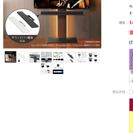
今
ま
1
価格：
支払方法：