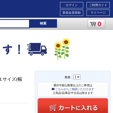
ログイン
ご利用ガイド
新規会員登録
マイページ
0
検索
数量：
Lサイズ(幅
選択可能な数量以上のご希望は
こちらからご相談いただけます
人気品/品薄品/中古品は除きます