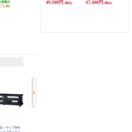
49,500円
47,300円
5営業日
発送目安:
10営業日
発送目安:
10営業日
(税込)
(税込)
(1件)
6
7
位
位
位
 ハヤミ TIME
DMM.make モニタースタンド DM
ELSONIC 壁寄せテレビスタンド
 マットブラックの
M.make 【43-65インチ対応/VESA
ブラック ED-KYTS01