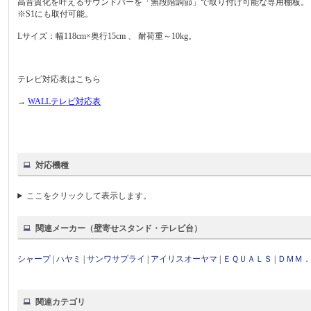
高音質化を叶えるサウンドバーを「無段階調節」で取り付け可能な専用棚板。
※S1にも取付可能。
Lサイズ：幅118cm×奥行15cm 、 耐荷重～10kg。
テレビ対応表はこちら
→
WALLテレビ対応表
対応機種
ここをクリックして表示します。
関連メーカー（壁寄せスタンド・テレビ台）
シャープ
|
ハヤミ
|
サンワサプライ
|
アイリスオーヤマ
|
ＥＱＵＡＬＳ
|
ＤＭＭ
関連カテゴリ