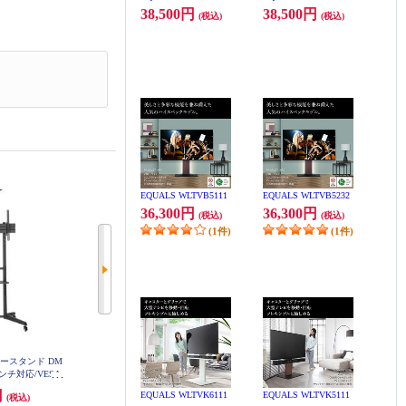
38,500円
38,500円
(税込)
(税込)
EQUALS WLTVB5111
EQUALS WLTVB5232
36,300円
36,300円
(税込)
(税込)
(1件)
(1件)
ニタースタンド DM
EQUALS WALL【32～60型対応/テ
朝日木材加工 置き型ラック(SWIN
5インチ対応/VESA
レビ台用スタンド】 WLTVX5111
G)【～86V対応/大型テレビ対応設
/ブラック/202
計】 SP-STN2080
円
22,900円
99,000円
EQUALS WLTVK6111
EQUALS WLTVK5111
(税込)
(税込)
(税込)
DKS-LCS4