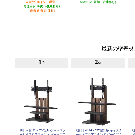
488円分ポイント還元
発送目安:
即納（在庫あり）
発送目安:
即納（在庫あり）
(1件)
最新の壁寄せ
1
2
位
位
朝日木材 32～77V型対応 キャスタ
朝日木材 24～55V型対応 キャスタ
朝
ー付きフロアスタンド ダークブラ
ー付きフロアスタンド ダークブラ
N