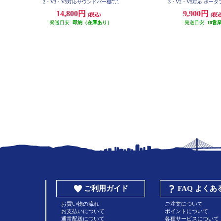
2・V3・V5対応サウンドバー棚板L
3・V2・V5対応 ポー
サイズ(幅108) サテンブラック M0
機ホルダー サテンブラック
14,800円
9,900円
(税込)
(税込
5000151
0029
発送目安:
即納（在庫あり）
発送目安:
10営
ご利用ガイド
FAQ よく
お買い物の流れ
ご注文について
お支払いについて
ポイントについて
通常配送について
各種サービスについて