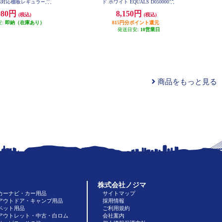
V5対応棚板レギュラーサ
ド ホワイト EQUALS D05000015
ブラック D05000002
980円
8,150円
(税込)
(税込)
安:
即納（在庫あり）
815円分ポイント還元
発送目安:
10営業日
商品をもっと見る
株式会社ノジマ
カーナビ・カー用品
サイトマップ
アウトドア・キャンプ用品
採用情報
ペット用品
ご利用規約
アウトレット・中古・白ロム
会社案内