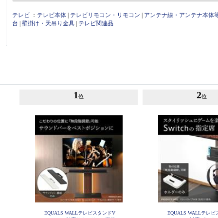
テレビ
：
テレビ本体
|
テレビリモコン・リモコン
|
アンテナ線・アンテナ本体
台
|
壁掛け・天吊り金具
|
テレビ関連品
1
2
位
位
EQUALS WALLテレビスタンドV
EQUALS WALLテレ