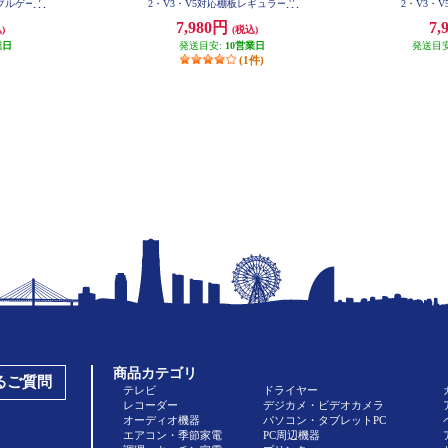
タブルゲーム
2・V3・V5対応棚板レギュラーサ
2・V3・
 D0500
イズ サテンホワイト D05000001
イズ サテン
7,980円
7,
)
(税込)
業日
発送目安:
10営業日
発送目
(1件)
商品カテゴリ
あるご質問
テレビ
ドライヤー
レコーダー
デジカメ・ビデオカメラ
オーディオ機器
パソコン・タブレットPC
エアコン・季節家電
PC周辺機器