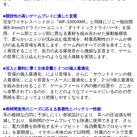
す。
■競技性の高いゲームプレイに適した音質
完全ワイヤレスヘッドホン『WF-1000XM5』と同様にソニー独自開
発8.4mmのドライバーユニット「ダイナミックドライバーX」を採
用。ドーム部とエッジ部に異なる素材を組み合わせた振動板構造
で、柔らかいエッジが沈み込む低音域を、軽量高剛性のドームが伸
びのある高音域を再生します。ゲーム内のすべての音を余すことな
く再現することで、迫力のある爆発音から微細な足音まで、ゲーム
の世界に入り込んだかのような没入体験を実現します。
■没入と勝利に導く立体音響と２つの個人最適化
「音場の個人最適化」により音場を、さらに「サウンドトーンの個
人最適化」により音質を一人一人に最適化します。2つの個人最適化
を組み合わせることで、ゲームフィールド内の敵の位置や、どこか
ら攻撃されているのか、またどのようなフィールドにいるのかの空
間感を音によってより把握しやすくなります。
■長時間使用のニーズに応える装着性とバッテリー性能
耳の複雑な凸凹に干渉しにくい形状設計により、耳への圧迫感を軽
減しており、長時間のゲームプレイでも快適に使用できます。さら
に、電力消費を効率化するチップセット「低消費電力プロセッサー
L1」を新開発し、イヤホン本体のみで12時間、付属のケースで充電