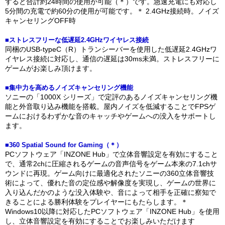
すると合計約24時間の使用が可能（＊）です。急速充電にも対応し
5分間の充電で約60分の使用が可能です。＊ 2.4GHz接続時。ノイズ
キャンセリングOFF時
■ストレスフリーな低遅延2.4GHzワイヤレス接続
同梱のUSB-typeC（R）トランシーバーを使用した低遅延2.4GHzワ
イヤレス接続に対応し、通信の遅延は30ms未満。ストレスフリーに
ゲームがお楽しみ頂けます。
■集中力を高めるノイズキャンセリング機能
ソニーの「1000X シリーズ」で定評のあるノイズキャンセリング機
能と外音取り込み機能を搭載。屋内ノイズを低減することでFPSゲ
ームにおけるわずかな音のキャッチやゲームへの没入をサポートし
ます。
■360 Spatial Sound for Gaming（＊）
PCソフトウェア「INZONE Hub」で立体音響設定を有効にすること
で、通常2chに圧縮されるゲームの音声信号をゲーム本来の7.1chサ
ウンドに再現。ゲーム向けに最適化されたソニーの360立体音響技
術によって、優れた音の定位感や解像度を実現し、ゲームの世界に
入り込んだかのような没入体験や、音によって相手を正確に察知で
きることによる勝利体験をプレイヤーにもたらします。＊
Windows10以降に対応したPCソフトウェア「INZONE Hub」を使用
し、立体音響設定を有効にすることでお楽しみいただけます