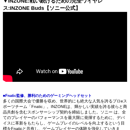
▼INZONE:戦い続けるための完全ワイヤレ
ス:INZONE Buds【ソニー公式】
■Fnatic監修、勝利のためのゲーミングヘッドセット
多くの国際大会で優勝を収め、世界的にも絶大な人気を誇るプロeス
ポーツチーム「Fnatic」。INZONEは、輝かしい実績を誇る彼らと商
品共創を含むスポンサーシップ契約を締結しました。ソニー は、全
てのプレイヤーのパフォーマンスを最大限に発揮するために、デバ
イスに革新をもたらし、ゲームプレイのレベルを向上するという目
標をFnaticと共有し、ゲームプレイヤーの体験を強化していきま