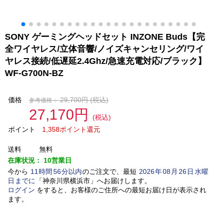
SONY ゲーミングヘッドセット INZONE Buds【完
全ワイヤレス/立体音響/ノイズキャンセリング/ワイ
ヤレス接続/低遅延2.4Ghz/急速充電対応/ブラック】
WF-G700N-BZ
価格
29,700円
(税込)
参考価格：
27,170円
(税込)
ポイント
1,358ポイント還元
送料
無料
在庫状況：
10営業日
今から
11
時間
56
分以内
のご注文で、最短
2026
年
08
月
26
日
水曜
日
までに
「
神奈川県横浜市
」
へお届けします。
ログイン
をすると、お客様のご住所への最短お届け日が表示され
ます。