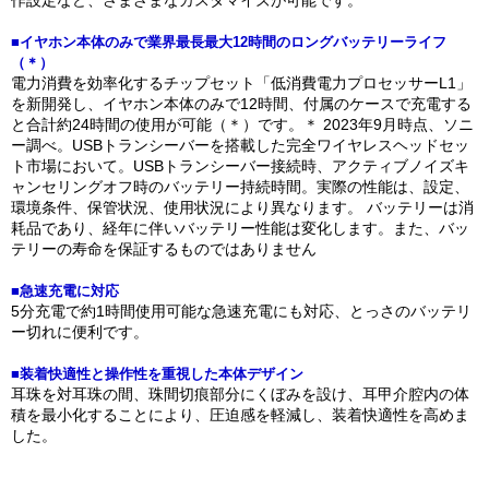
■イヤホン本体のみで業界最長最大12時間のロングバッテリーライフ
（＊）
電力消費を効率化するチップセット「低消費電力プロセッサーL1」
を新開発し、イヤホン本体のみで12時間、付属のケースで充電する
と合計約24時間の使用が可能（＊）です。＊ 2023年9月時点、ソニ
ー調べ。USBトランシーバーを搭載した完全ワイヤレスヘッドセッ
ト市場において。USBトランシーバー接続時、アクティブノイズキ
ャンセリングオフ時のバッテリー持続時間。実際の性能は、設定、
環境条件、保管状況、使用状況により異なります。 バッテリーは消
耗品であり、経年に伴いバッテリー性能は変化します。また、バッ
テリーの寿命を保証するものではありません
■急速充電に対応
5分充電で約1時間使用可能な急速充電にも対応、とっさのバッテリ
ー切れに便利です。
■装着快適性と操作性を重視した本体デザイン
耳珠を対耳珠の間、珠間切痕部分にくぼみを設け、耳甲介腔内の体
積を最小化することにより、圧迫感を軽減し、装着快適性を高めま
した。