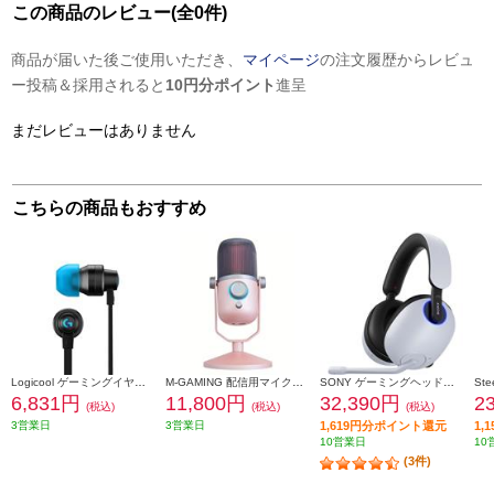
この商品のレビュー(全0件)
商品が届いた後ご使用いただき、
マイページ
の注文履歴からレビュ
ー投稿＆採用されると
10円分ポイント
進呈
まだレビューはありません
こちらの商品もおすすめ
Logicool ゲーミングイヤホン G333【ブラック】 G333BK
M-GAMING 配信用マイク【Thronmax ROSA/USBマイクロフォン/ピンク】 MGM4R
SONY ゲーミングヘッドセット INZONE H9【立体音響/ノイズキャンセリング/ワイヤレス接続/低遅延2.4Ghz/ブームマイク搭載/Perfect For PlayStation5】 WH-G900N-WZ
6,831円
11,800円
32,390円
2
(税込)
(税込)
(税込)
3営業日
3営業日
1,619円分ポイント還元
1,
10営業日
10
(3件)