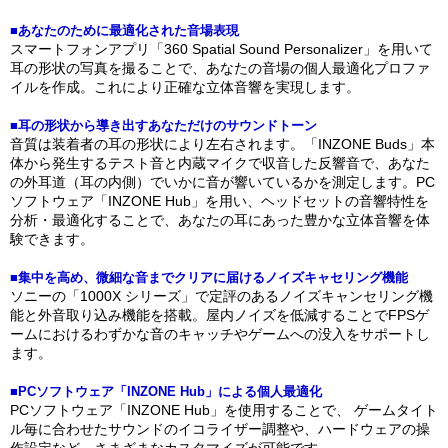
■あなたのために最適化された音場表現
スマートフォンアプリ「360 Spatial Sound Personalizer」を用いて
耳の形状の写真を撮ることで、あなたの音場の個人最適化プロファ
イルを作成。これにより正確な立体音響を実現します。
■耳の形状から導き出すあなただけのサウンドトーン
音質は装着者の耳の形状により左右されます。「INZONE Buds」本
体から発生するテスト音と内蔵マイクで収音した反響音で、あなた
の外耳道（耳の内側）でいかに音が響いているかを測定します。PC
ソフトウェア「INZONE Hub」を用い、ヘッドセットの音響特性を
分析・最適化することで、あなたの耳にあった豊かな立体音響を体
験できます。
■集中を高め、微細な音までクリアに届けるノイズキャセリング機能
ソニーの「1000X シリーズ」で定評のあるノイズキャンセリング機
能と外音取り込み機能を搭載。屋内ノイズを低減することでFPSゲ
ームにおけるわずかな音のキャッチやゲームへの没入をサポートし
ます。
■PCソフトウェア「INZONE Hub」による個人最適化
PCソフトウェア「INZONE Hub」を使用することで、 ゲームタイト
ル毎に合わせたサウンドのイコライザー調整や、ハードウェアの操
作設定など、さまざまなカスタマイズが可能です。