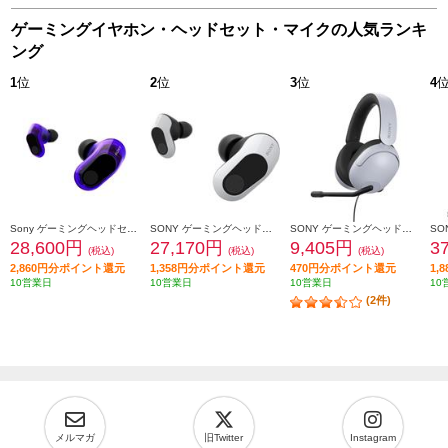
ゲーミングイヤホン・ヘッドセット・マイクの人気ランキ
ング
1
位
2
位
3
位
4
Sony ゲーミングヘッドセット WF-G700N-VZ
SONY ゲーミングヘッドセット INZONE Buds【完全ワイヤレス/立体音響/ノイズキャンセリング/ワイヤレス接続/低遅延2.4Ghz/急速充電対応/ホワイト】 WF-G700N-WZ
SONY ゲーミングヘッドセット INZONE H3【立体音響/ブームマイク搭載/有線タイプ】 MDR-G300-WZ
28,600円
27,170円
9,405円
3
(税込)
(税込)
(税込)
2,860円分ポイント還元
1,358円分ポイント還元
470円分ポイント還元
1,
10営業日
10営業日
10営業日
10
(2件)
メルマガ
旧Twitter
Instagram