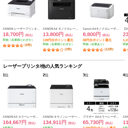
CANON レーザープリンター LBP621C
CANON A4 モノクロレーザービームプリンタ複合機 Satera(サテラ)【プリンター/コピー/スキャナー/タッチパネル搭載/両面印刷対応/無線LAN搭載】 MF272DW
Canon A4モノクロレーザープリンタ Satera(サテラ) Wi-Fiモデル LBP6040
18,700円
13,800円
8,800円
2
(税込)
(税込)
(税込)
即納（在庫残りわずか）
138円分ポイント還元
88円分ポイント還元
1,
即納（在庫残りわずか）
即納（在庫あり）
即
(5件)
(3件)
(12件)
レーザープリンタ/他の人気ランキング
1
位
2
位
3
位
4
CANON A3 カラーレーザービームプリンター Satera(サテラ)【大容量給紙/カラー・モノクロ46枚/1分の高速プリント/無線LAN搭載】★大型配送対象商品 LBP862CI
CANON キヤノンレーザービームプリンター Satera LBP732CI
ブラザー A4カラーレーザー複合機MFC-L8730CDWコピープリントスキャンFAX自動両面印刷有線/無線LAN MFC-L8730CDW
164,667円
134,911円
65,730円
1
(税込)
(税込)
(税込)
5営業日
5営業日
3,286円分ポイント還元
5営