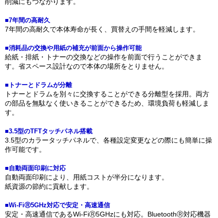
削減にもつながります。
■7年間の高耐久
7年間の高耐久で本体寿命が長く、買替えの手間を軽減します。
■消耗品の交換や用紙の補充が前面から操作可能
給紙・排紙・トナーの交換などの操作を前面で行うことができま
す。省スペース設計なので本体の場所をとりません。
■トナーとドラムが分離
トナーとドラムを別々に交換することができる分離型を採用。両方
の部品を無駄なく使いきることができるため、環境負荷も軽減しま
す。
■3.5型のTFTタッチパネル搭載
3.5型のカラータッチパネルで、各種設定変更などの際にも簡単に操
作可能です。
■自動両面印刷に対応
自動両面印刷により、用紙コストが半分になります。
紙資源の節約に貢献します。
■Wi-FiⓇ5GHz対応で安定・高速通信
安定・高速通信であるWi-FiⓇ5GHzにも対応。BluetoothⓇ対応機器