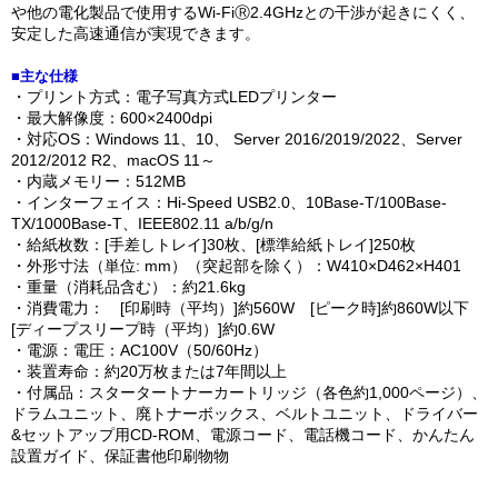
や他の電化製品で使用するWi-FiⓇ2.4GHzとの干渉が起きにくく、
安定した高速通信が実現できます。
■主な仕様
・プリント方式：電子写真方式LEDプリンター
・最大解像度：600×2400dpi
・対応OS：Windows 11、10、 Server 2016/2019/2022、Server
2012/2012 R2、macOS 11～
・内蔵メモリー：512MB
・インターフェイス：Hi-Speed USB2.0、10Base-T/100Base-
TX/1000Base-T、IEEE802.11 a/b/g/n
・給紙枚数：[手差しトレイ]30枚、[標準給紙トレイ]250枚
・外形寸法（単位: mm）（突起部を除く）：W410×D462×H401
・重量（消耗品含む）：約21.6kg
・消費電力： [印刷時（平均）]約560W [ピーク時]約860W以下
[ディープスリープ時（平均）]約0.6W
・電源：電圧：AC100V（50/60Hz）
・装置寿命：約20万枚または7年間以上
・付属品：スタータートナーカートリッジ（各色約1,000ページ）、
ドラムユニット、廃トナーボックス、ベルトユニット、ドライバー
&セットアップ用CD-ROM、電源コード、電話機コード、かんたん
設置ガイド、保証書他印刷物物