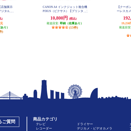
【店舗展示
CANON A4 インクジェット複合機
【クーポン
デジタル一
PIXUS（ピクサス）【プリンター/
ーレスカメラ 
 X10 ダブ
ピンク/コピー/スキャン/4色イン
50 IS S
10,800円
192
込)
(税込)
1
EOSKIS
ク】 PIXUSTS5430PK
T
還元
発送目安:
即納（在庫あり）
19,2
庫あり）
(13件)
発送目安
件)
商品カテゴリ
あるご質問
テレビ
ドライヤー
レコーダー
デジカメ・ビデオカメラ