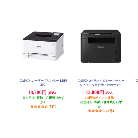
CANON レーザープリンター LBP6
CANON A4 モノクロレーザービー
21C
ムプリンタ複合機 Satera(サテラ)
【プリンター/コピー/スキャナー/
18,700円
13,800円
(税込)
(税込)
タッチパネル搭載/両面印刷対応/
発送目安:
即納（在庫残りわず
無線LAN搭載】 MF272DW
138円分ポイント還元
か）
発送目安:
即納（在庫残りわず
(5件)
か）
(3件)