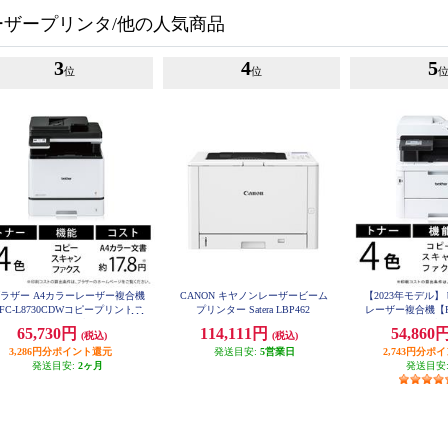
ザープリンタ/他の人気商品
3
4
5
位
位
ラザー A4カラーレーザー複合機
CANON キヤノンレーザービーム
【2023年モデル】 br
FC-L8730CDWコピープリントス
プリンター Satera LBP462
レーザー複合機【F
ャンFAX自動両面印刷有線/無線
LAN/ADF/両面印刷
65,730円
114,111円
54,860
(税込)
(税込)
LAN MFC-L8730CDW
CD
3,286円分ポイント還元
発送目安:
5営業日
2,743円分ポ
発送目安:
2ヶ月
発送目安