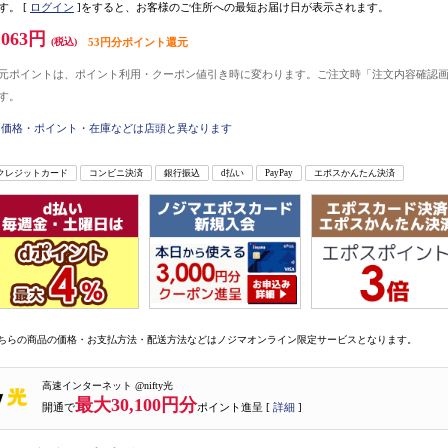
す。
[
ログイン
]をすると、お客様のご住所への最短お届け日が表示されます。
,063円
(税込)
53円分ポイント還元
元ポイントは、ポイント利用・クーポン値引き時に変わります。ご注文時「注文内容確認
す。
価格・ポイント・在庫などは店頭と異なります
クレジットカード
コンビニ決済
銀行振込
d払い
PayPay
エポスかんたん決済
ちらの商品の価格・お支払方法・配送方法などはノジマオンライン限定サービスとなります。
高速インターネット @nifty光
最大30,100円分
開通で
ポイント進呈 [
詳細
]