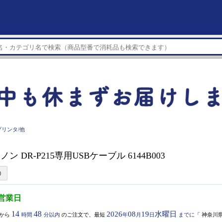
リンタ/他
ヤノン DR-P215専用USBケーブル 6144B003
5営業日
14
48
2026
08
19
水曜日
から
時間
分以内
のご注文で、最短
年
月
日
までに
「
神奈川