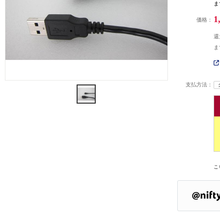
ま
1
価格：
還
ま
支払方法：
こ