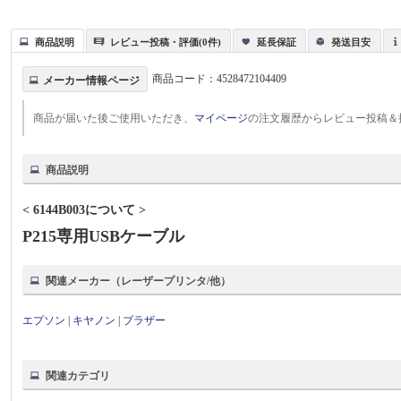
商品説明
レビュー投稿・評価(0件)
延長保証
発送目安
商品コード：
4528472104409
メーカー情報ページ
商品が届いた後ご使用いただき、
マイページ
の注文履歴からレビュー投稿＆
商品説明
< 6144B003について >
P215専用USBケーブル
関連メーカー（レーザープリンタ/他）
エプソン
|
キヤノン
|
ブラザー
関連カテゴリ