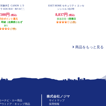
対象外】 CANON ミラ
ESET HOME セキュリティ エッセ
EOS R10・RF-S18-1
ンシャル 3台3年
TM レンズキット EOSR10-
,500円
8,837円
(税込)
(税込)
8150ISSTMLK
50円分ポイント還元
発送目安:
5営業日
:
即納（在庫残りわず
(1件)
か）
(7件)
商品をもっと見る
株式会社ノジマ
カーナビ・カー用品
サイトマップ
アウトドア・キャンプ用品
採用情報