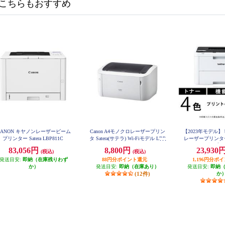
こちらもおすすめ
CANON キヤノンレーザービーム
Canon A4モノクロレーザープリン
【2023年モデル】 br
プリンター Satera LBP811C
タ Satera(サテラ) Wi-Fiモデル LBP
レーザープリンタ
6040
LAN/両面印刷】 H
83,056円
8,800円
23,930
(税込)
(税込)
発送目安:
即納（在庫残りわず
88円分ポイント還元
1,196円分ポ
か）
発送目安:
即納（在庫あり）
発送目安:
即納
(12件)
か