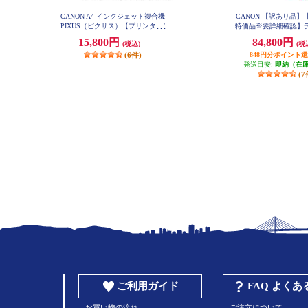
CANON A4 インクジェット複合機
CANON 【訳あり品】
PIXUS（ピクサス）【プリンター/
特価品※要詳細確認】
ホワイト/コピー/スキャン/5色イン
眼レフカメラ EOS Kiss
15,800円
84,800円
(税込)
(税
ク】 PIXUSTS7530WH
ルズームキット ブラック 
SX10BKWKI
(6件)
848円分ポイント
発送目安:
即納（在
(7
ご利用ガイド
FAQ よく
お買い物の流れ
ご注文について