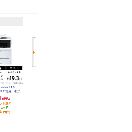
6
7
位
位
位
other A4カラー
CANON レーザープリンター LBP6
CANON キヤノンカラーレーザー
21C
AX/無線・有線
ビームプリンター 複合機Satera MF
753CdwII MF753CdwII
】 MFC-L3780
円
18,700円
82,922円
(税込)
(税込)
(税込)
W
イント還元
発送目安:
即納（在庫残りわず
発送目安:
5営業日
:
2ヶ月
か）
(1件)
(9件)
(5件)