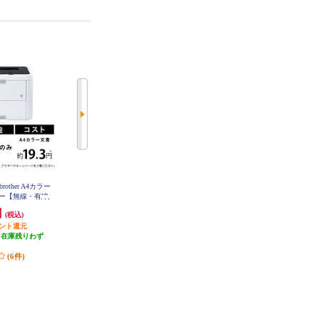
other A4カラー
【2023年モデル】 brother A4モノク
ブラザー A4モノクロレーザー複合
ー【無線・有線
ロレーザープリンター 【有線LA
機【無線・有線LAN/FAX/ADF/両
L-L3240CDW
N/両面印刷】 HL-L5210DN
面印刷】 MFC-L2880DW
円
31,870円
37,260円
(税込)
(税込)
(税込)
イント還元
1,593円分ポイント還元
3,726円分ポイント還元
（在庫残りわず
発送目安:
即納（在庫残りわず
発送目安:
即納（在庫残りわず
）
か）
か）
(6件)
(1件)
(1件)