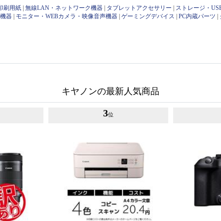
印刷用紙
|
無線LAN・ネットワーク機器
|
タブレットアクセサリー
|
ストレージ・US
け機器
|
モニター・WEBカメラ・映像音声機器
|
ゲーミングデバイス
|
PC内蔵パーツ
|
キヤノンの最新人気商品
3
位