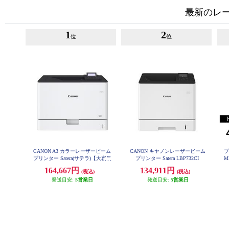
最新のレー
1
2
位
位
CANON A3 カラーレーザービーム
CANON キヤノンレーザービーム
ブ
プリンター Satera(サテラ)【大容量
プリンター Satera LBP732CI
M
給紙/カラー・モノクロ46枚/1分の
キ
164,667円
134,911円
(税込)
(税込)
高速プリント/無線LAN搭載】★大
型配送対象商品 LBP862CI
発送目安:
5営業日
発送目安:
5営業日