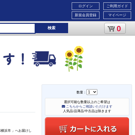
ログイン
ご利用ガイド
新規会員登録
マイページ
0
検索
数量：
選択可能な数量以上のご希望は
こちらからご相談いただけます
人気品/品薄品/中古品は除きます
県横浜市
」
へお届けし