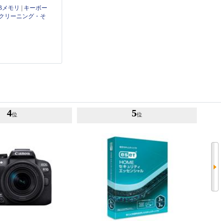
Bメモリ
|
キーボー
クリーニング・そ
4
5
位
位