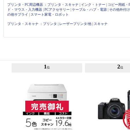
プリンタ・PC周辺機器
：
プリンタ・スキャナ
|
インク・トナー
|
コピー用紙・
ド・マウス・入力機器
|
PCアクセサリー
|
ケーブル・ハブ・電源
|
その他外付
の他サプライ
|
スマート家電・ロボット
プリンタ・スキャナ
：
プリンタ
|
レーザープリンタ/他
|
スキャナ
1
2
位
位