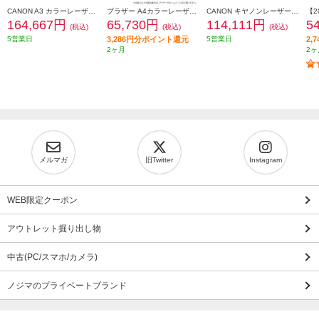
CANON A3 カラーレーザービームプリンター Satera(サテラ)【大容量給紙/カラー・モノクロ46枚/1分の高速プリント/無線LAN搭載】★大型配送対象商品 LBP862CI
ブラザー A4カラーレーザー複合機MFC-L8730CDWコピープリントスキャンFAX自動両面印刷有線/無線LAN MFC-L8730CDW
CANON キヤノンレーザービームプリンター Satera LBP462
164,667円
65,730円
114,111円
5
(税込)
(税込)
(税込)
5営業日
3,286円分ポイント還元
5営業日
2,
2ヶ月
2ヶ
メルマガ
旧Twitter
Instagram
WEB限定クーポン
アウトレット掘り出し物
中古(PC/スマホ/カメラ)
ノジマのプライベートブランド