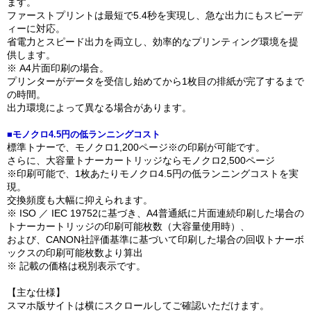
ます。
ファーストプリントは最短で5.4秒を実現し、急な出力にもスピーデ
ィーに対応。
省電力とスピード出力を両立し、効率的なプリンティング環境を提
供します。
※ A4片面印刷の場合。
プリンターがデータを受信し始めてから1枚目の排紙が完了するまで
の時間。
出力環境によって異なる場合があります。
■モノクロ4.5円の低ランニングコスト
標準トナーで、モノクロ1,200ページ※の印刷が可能です。
さらに、大容量トナーカートリッジならモノクロ2,500ページ
※印刷可能で、1枚あたりモノクロ4.5円の低ランニングコストを実
現。
交換頻度も大幅に抑えられます。
※ ISO ／ IEC 19752に基づき、A4普通紙に片面連続印刷した場合の
トナーカートリッジの印刷可能枚数（大容量使用時）、
および、CANON社評価基準に基づいて印刷した場合の回収トナーボ
ックスの印刷可能枚数より算出
※ 記載の価格は税別表示です。
【主な仕様】
スマホ版サイトは横にスクロールしてご確認いただけます。