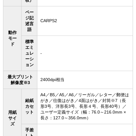
枚）
ペー
ジ記
CARPS2
述言
語
動作
モー
標準
ド
エミ
ュレ
-
ーシ
ョン
最大プリント
2400dpi相当
解像度※3
A4／B5／A5／A6／リーガル／レター／郵便は
給紙
がき／往復はがき／4面はがき／封筒※7（長
カセ
形3号、洋形長3号、長形４号、長形40号）／
ット
ユーザー定義サイズ（幅：76.0～216.0mm ×
用紙
長さ：127.0～356.0mm）
サイ
ズ
手差
しト
‐