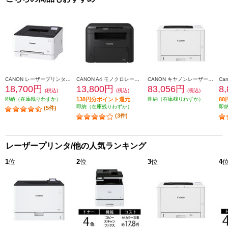
CANON レーザープリンター LBP621C
CANON A4 モノクロレーザービームプリンタ複合機 Satera(サテラ)【プリンター/コピー/スキャナー/タッチパネル搭載/両面印刷対応/無線LAN搭載】 MF272DW
CANON キヤノンレーザービームプリンター Satera LBP811C
18,700円
13,800円
83,056円
8
(税込)
(税込)
(税込)
即納（在庫残りわずか）
138円分ポイント還元
即納（在庫残りわずか）
8
即納（在庫残りわずか）
即
(5件)
(3件)
レーザープリンタ/他の人気ランキング
1
位
2
位
3
位
4