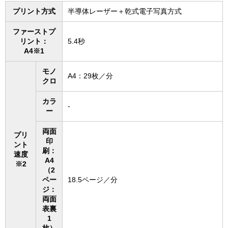
プリント方式
半導体レーザー＋乾式電子写真方式
ファーストプ
リント：
5.4秒
A4※1
モノ
A4：29枚／分
クロ
カラ
-
ー
両面
プリ
印
ント
刷：
速度
A4
※2
（2
ペー
18.5ページ／分
ジ：
両面
表裏
1