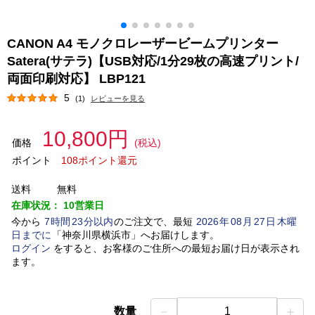
CANON A4 モノクロレーザービームプリンター
Satera(サテラ)【USB対応/1分29枚の高速プリント/
両面印刷対応】 LBP121
5
(1)
レビューを見る
10,800円
価格
(税込)
ポイント
108ポイント還元
送料
無料
在庫状況：
10営業日
今から
7
時間
23
分以内
のご注文で、最短
2026
年
08
月
27
日
木曜
日
までに
「
神奈川県横浜市
」
へお届けします。
ログイン
をすると、お客様のご住所への最短お届け日が表示され
ます。
－
＋
数量
1