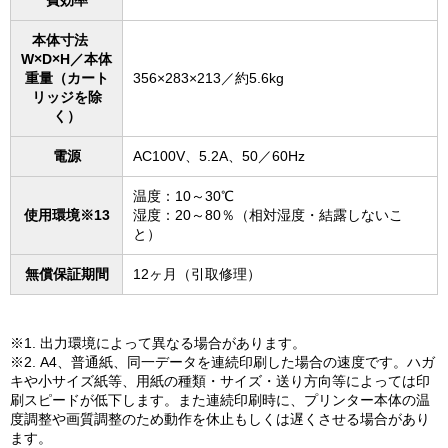
費効率
本体寸法
W×D×H／本体
重量（カート
356×283×213／約5.6kg
リッジを除
く）
電源
AC100V、5.2A、50／60Hz
温度：10～30℃
使用環境※13
湿度：20～80％（相対湿度・結露しないこ
と）
無償保証期間
12ヶ月（引取修理）
※1. 出力環境によって異なる場合があります。
※2. A4、普通紙、同一データを連続印刷した場合の速度です。ハガ
キや小サイズ紙等、用紙の種類・サイズ・送り方向等によっては印
刷スピードが低下します。また連続印刷時に、プリンター本体の温
度調整や画質調整のため動作を休止もしくは遅くさせる場合があり
ます。