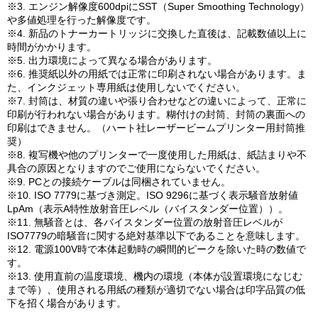
※3. エンジン解像度600dpiにSST（Super Smoothing Technology）
や多値処理を行った解像度です。
※4. 新品のトナーカートリッジに交換した直後は、記載数値以上に
時間がかかります。
※5. 出力環境によって異なる場合があります。
※6. 推奨紙以外の用紙では正常に印刷されない場合があります。ま
た、インクジェット専用紙は使用しないでください。
※7. 封筒は、材質の違いや張り合わせなどの違いによって、正常に
印刷が行われない場合があります。糊付けの封筒、封筒の裏面への
印刷はできません。（ハート社レーザービームプリンター用封筒推
奨）
※8. 複写機や他のプリンターで一度使用した用紙は、紙詰まりや不
具合の原因となりますのでご使用にならないでください。
※9. PCとの接続ケーブルは同梱されていません。
※10. ISO 7779に基づき測定。ISO 9296に基づく表示騒音放射値
LpAm（表示A特性放射音圧レベル（バイスタンダー位置））。
※11. 無騒音とは、各バイスタンダー位置の放射音圧レベルが
ISO7779の暗騒音に関する絶対基準以下であることを意味します。
※12. 電源100V時で本体起動時の瞬間的ピークを除いた時の数値で
す。
※13. 使用直前の温度環境、機内の環境（本体が設置環境になじむ
まで等）、使用される用紙の種類が適切でない場合は印字品質の低
下を招く場合があります。