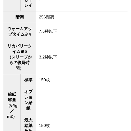
レイ
階調
256階調
ウォームアッ
7.5秒以下
プタイム※4
リカバリータ
イム※5
（スリープか
3.2秒以下
らの復帰時
間）
標準
150枚
オプ
給紙
ショ
容量
-
ン給
（64g
紙
／
m2）
最大
給紙
150枚