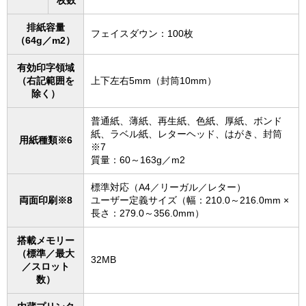
枚数
排紙容量
フェイスダウン：100枚
（64g／m2）
有効印字領域
（右記範囲を
上下左右5mm（封筒10mm）
除く）
普通紙、薄紙、再生紙、色紙、厚紙、ボンド
紙、ラベル紙、レターヘッド、はがき、封筒
用紙種類※6
※7
質量：60～163g／m2
標準対応（A4／リーガル／レター）
両面印刷※8
ユーザー定義サイズ（幅：210.0～216.0mm ×
長さ：279.0～356.0mm）
搭載メモリー
（標準／最大
32MB
／スロット
数）