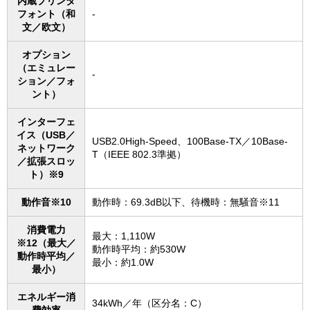
内蔵プリンタ
フォント（和
-
文／欧文）
オプション
（エミュレー
-
ション／フォ
ント）
インターフェ
イス（USB／
USB2.0High-Speed、100Base-TX／10Base-
ネットワーク
T（IEEE 802.3準拠）
／拡張スロッ
ト）※9
動作音※10
動作時：69.3dB以下、待機時：無騒音※11
消費電力
最大：1,110W
※12（最大／
動作時平均：約530W
動作時平均／
最小：約1.0W
最小）
エネルギー消
34kWh／年（区分名：C）